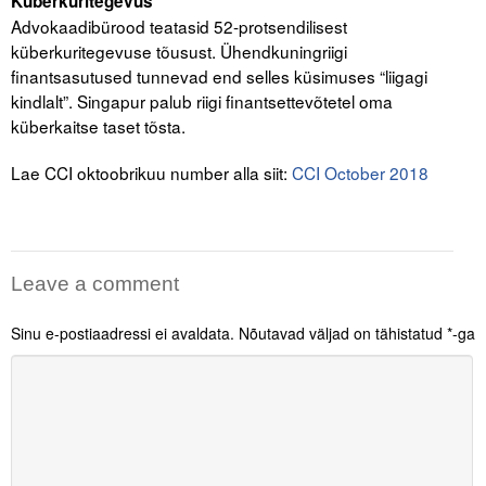
Küberkuritegevus
Liitu meililistiga
Advokaadibürood teatasid 52-protsendilisest
küberkuritegevuse tõusust. Ühendkuningriigi
Oskusteave
finantsasutused tunnevad end selles küsimuses “liigagi
kindlalt”. Singapur palub riigi finantsettevõtetel oma
Incoterms® 2020
küberkaitse taset tõsta.
Abimaterjalid
Lae CCI oktoobrikuu number alla siit:
CCI October 2018
Projektid
Leave a comment
Sinu e-postiaadressi ei avaldata.
Nõutavad väljad on tähistatud
*
-ga