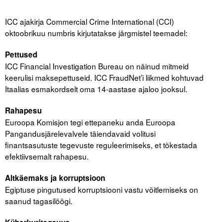
ICC ajakirja Commercial Crime International (CCI)
Tegevused
oktoobrikuu numbris kirjutatakse järgmistel teemadel:
Publikatsioonid
Pettused
Arvamus
ICC Financial Investigation Bureau on näinud mitmeid
keerulisi maksepettuseid. ICC FraudNet’i liikmed kohtuvad
Viidad
Itaalias esmakordselt oma 14-aastase ajaloo jooksul.
ICC WBO
Rahapesu
Euroopa Komisjon tegi ettepaneku anda Euroopa
ICC komisjonid
Pangandusjärelevalvele täiendavaid volitusi
finantsasutuste tegevuste reguleerimiseks, et tõkestada
Digiraamatukogu
efektiivsemalt rahapesu.
Juhendid ja väljaanded
Altkäemaks ja korruptsioon
Videod
Egiptuse pingutused korruptsiooni vastu võitlemiseks on
saanud tagasilöögi.
Kontakt