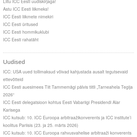
Liitu ICC Eesti uudiskirjaga!
Astu ICC Eesti liikmeks!
ICC Eesti liikmete nimekiri
ICC Eesti üritused
ICC Eesti hommikuklubi
ICC Eesti rahatäht
Uudised
ICC: USA uued tollimaksud võivad kahjustada ausalt tegutsevaid
ettevõtteid
ICC Eesti auesimees Tiit Tammemägi pälvis tiitli „Tarneahela Tegija
2026“
ICC Eesti delegatsioon kohtus Eesti Vabariigi Presidendi Alar
Karisega
ICC kutsub: 10. ICC Euroopa arbitraažikonverents ja ICC institute’i
koolitus Pariisis (23. ja 25. märts 2026)
ICC kutsub: 10. ICC Euroopa rahvusvahelise arbitraaži konverents