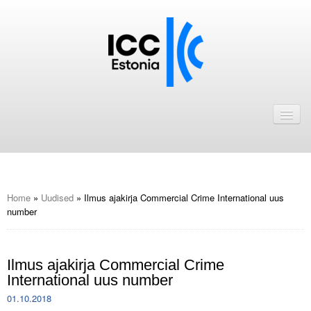
Avaleht
Uudised
Liikmed
ICC Eesti liikmebaas
Home
»
Uudised
»
Ilmus ajakirja Commercial Crime International uus
number
Liikmete pakkumised
Astu ICC Eesti liikmeks!
Ilmus ajakirja Commercial Crime
International uus number
Kalender
01.10.2018
ICC Eesti