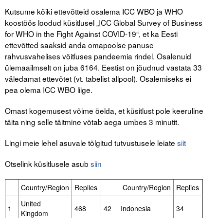
Kutsume kõiki ettevõtteid osalema ICC WBO ja WHO
Tegevused
koostöös loodud küsitlusel „ICC Global Survey of Business
for WHO in the Fight Against COVID-19“, et ka Eesti
Publikatsioonid
ettevõtted saaksid anda omapoolse panuse
rahvusvahelises võitluses pandeemia rindel. Osalenuid
Arvamus
ülemaailmselt on juba 6164. Eestist on jõudnud vastata 33
väledamat ettevõtet (vt. tabelist allpool). Osalemiseks ei
Viidad
pea olema ICC WBO liige.
ICC WBO
Omast kogemusest võime öelda, et küsitlust pole keeruline
täita ning selle täitmine võtab aega umbes 3 minutit.
ICC komisjonid
Lingi meie lehel asuvale tõlgitud tutvustusele leiate
siit
Digiraamatukogu
Otselink küsitlusele asub
siin
Juhendid ja väljaanded
Videod
Country/Region
Replies
Country/Region
Replies
United
Kontakt
1
468
42
Indonesia
34
Kingdom