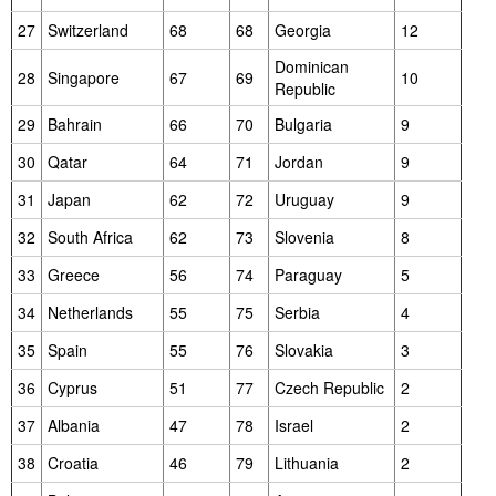
27
Switzerland
68
68
Georgia
12
Dominican
28
Singapore
67
69
10
Republic
29
Bahrain
66
70
Bulgaria
9
30
Qatar
64
71
Jordan
9
31
Japan
62
72
Uruguay
9
32
South Africa
62
73
Slovenia
8
33
Greece
56
74
Paraguay
5
34
Netherlands
55
75
Serbia
4
35
Spain
55
76
Slovakia
3
36
Cyprus
51
77
Czech Republic
2
37
Albania
47
78
Israel
2
38
Croatia
46
79
Lithuania
2