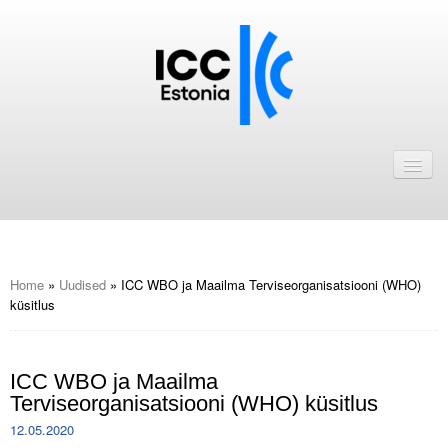
Avaleht
Uudised
Liikmed
ICC Eesti liikmebaas
Home
»
Uudised
»
ICC WBO ja Maailma Terviseorganisatsiooni (WHO)
küsitlus
Liikmete pakkumised
Astu ICC Eesti liikmeks!
ICC WBO ja Maailma
Terviseorganisatsiooni (WHO) küsitlus
Kalender
12.05.2020
ICC Eesti