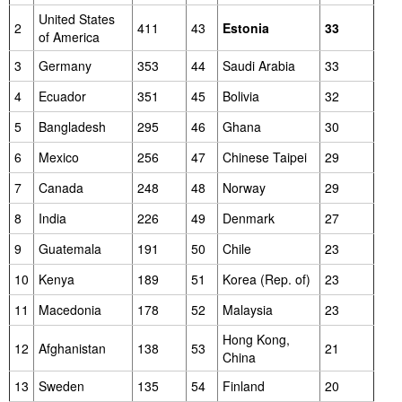
Liitu meililistiga
United States
2
411
43
Estonia
33
of America
Oskusteave
3
Germany
353
44
Saudi Arabia
33
Incoterms® 2020
4
Ecuador
351
45
Bolivia
32
Abimaterjalid
5
Bangladesh
295
46
Ghana
30
6
Mexico
256
47
Chinese Taipei
29
Projektid
7
Canada
248
48
Norway
29
8
India
226
49
Denmark
27
9
Guatemala
191
50
Chile
23
10
Kenya
189
51
Korea (Rep. of)
23
11
Macedonia
178
52
Malaysia
23
Hong Kong,
12
Afghanistan
138
53
21
China
13
Sweden
135
54
Finland
20