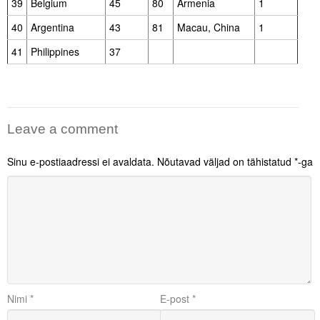
39
Belgium
45
80
Armenia
1
40
Argentina
43
81
Macau, China
1
41
Philippines
37
Leave a comment
Sinu e-postiaadressi ei avaldata.
Nõutavad väljad on tähistatud
*
-ga
Nimi
*
E-post
*