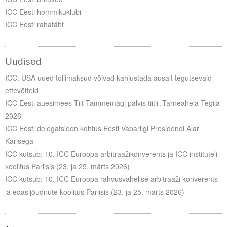
ICC Eesti hommikuklubi
ICC Eesti rahatäht
Uudised
ICC: USA uued tollimaksud võivad kahjustada ausalt tegutsevaid
ettevõtteid
ICC Eesti auesimees Tiit Tammemägi pälvis tiitli „Tarneahela Tegija
2026“
ICC Eesti delegatsioon kohtus Eesti Vabariigi Presidendi Alar
Karisega
ICC kutsub: 10. ICC Euroopa arbitraažikonverents ja ICC institute’i
koolitus Pariisis (23. ja 25. märts 2026)
ICC kutsub: 10. ICC Euroopa rahvusvahelise arbitraaži konverents
ja edasijõudnute koolitus Pariisis (23. ja 25. märts 2026)