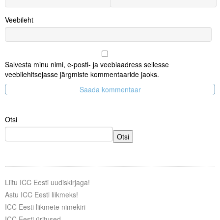
Veebileht
Salvesta minu nimi, e-posti- ja veebiaadress sellesse
veebilehitsejasse järgmiste kommentaaride jaoks.
Otsi
Otsi
Liitu ICC Eesti uudiskirjaga!
Astu ICC Eesti liikmeks!
ICC Eesti liikmete nimekiri
ICC Eesti üritused