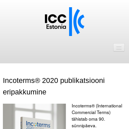
Avaleht
Uudised
Liikmed
Incoterms® 2020 publikatsiooni
ICC Eesti liikmebaas
eripakkumine
Liikmete pakkumised
Astu ICC Eesti liikmeks!
Incoterms® (International
Commercial Terms)
Kalender
tähistab oma 90.
sünnipäeva.
ICC Eesti