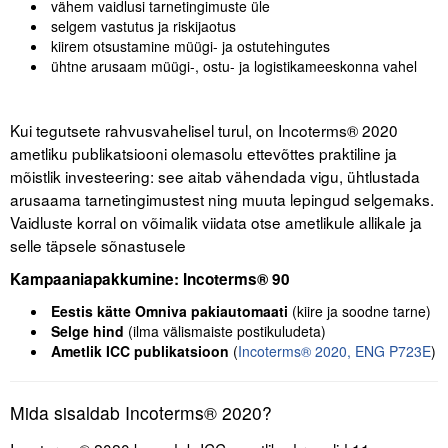
vähem vaidlusi tarnetingimuste üle
Liitu meililistiga
selgem vastutus ja riskijaotus
kiirem otsustamine müügi- ja ostutehingutes
Oskusteave
ühtne arusaam müügi-, ostu- ja logistikameeskonna vahel
Incoterms® 2020
Kui tegutsete rahvusvahelisel turul, on Incoterms® 2020
Abimaterjalid
ametliku publikatsiooni olemasolu ettevõttes praktiline ja
mõistlik investeering: see aitab vähendada vigu, ühtlustada
Projektid
arusaama tarnetingimustest ning muuta lepingud selgemaks.
Vaidluste korral on võimalik viidata otse ametlikule allikale ja
selle täpsele sõnastusele
Kampaaniapakkumine: Incoterms® 90
Eestis kätte Omniva pakiautomaati
(kiire ja soodne tarne)
Selge hind
(ilma välismaiste postikuludeta)
Ametlik ICC publikatsioon
(
Incoterms® 2020, ENG P723E
)
Mida sisaldab Incoterms® 2020?