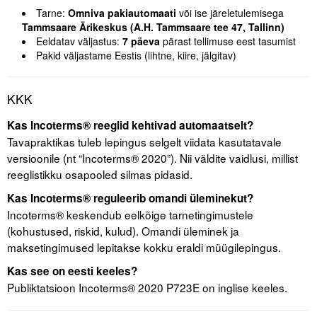
Tarne:
Omniva pakiautomaati
või ise järeletulemisega
Tammsaare Ärikeskus (A.H. Tammsaare tee 47, Tallinn)
Eeldatav väljastus:
7 päeva
pärast tellimuse eest tasumist
Pakid väljastame Eestis (lihtne, kiire, jälgitav)
KKK
Kas Incoterms® reeglid kehtivad automaatselt?
Tavapraktikas tuleb lepingus selgelt viidata kasutatavale
versioonile (nt “Incoterms® 2020”). Nii väldite vaidlusi, millist
reeglistikku osapooled silmas pidasid.
Kas Incoterms® reguleerib omandi üleminekut?
Incoterms® keskendub eelkõige tarnetingimustele
(kohustused, riskid, kulud). Omandi üleminek ja
maksetingimused lepitakse kokku eraldi müügilepingus.
Kas see on eesti keeles?
Publiktatsioon Incoterms® 2020 P723E on inglise keeles.