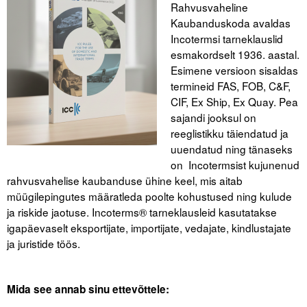
Rahvusvaheline
Kaubanduskoda avaldas
Tegevused
Incotermsi tarneklauslid
esmakordselt 1936. aastal.
Publikatsioonid
Esimene versioon sisaldas
Arvamus
termineid FAS, FOB, C&F,
CIF, Ex Ship, Ex Quay. Pea
Viidad
sajandi jooksul on
reeglistikku täiendatud ja
ICC WBO
uuendatud ning tänaseks
on Incotermsist kujunenud
ICC komisjonid
rahvusvahelise kaubanduse ühine keel, mis aitab
müügilepingutes määratleda poolte kohustused ning kulude
Digiraamatukogu
ja riskide jaotuse. Incoterms® tarneklausleid kasutatakse
igapäevaselt eksportijate, importijate, vedajate, kindlustajate
Juhendid ja väljaanded
ja juristide töös.
Videod
Mida see annab sinu ettevõttele:
Kontakt