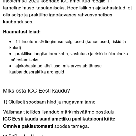
Incoterms® 2020 koondab ICC ametlikud reeglid 11
tarnetingimuse kasutamiseks. Reeglistik on ajakohastatud, et
olla selge ja praktiline igapäevases rahvusvahelises
kaubanduses.
Raamatust leiad:
11 Incoterms® tingimuse selgitused (kohustused, riskid ja
kulud)
praktilise loogika tarnekoha, vastutuse ja riskide ülemineku
mõtestamiseks
ajakohastatud käsitluse, mis arvestab tänase
kaubanduspraktika arenguid
Miks osta ICC Eesti kaudu?
1) Oluliselt soodsam hind ja mugavam tarne
Välismaalt tellides lisandub märkimisväärne postikulu.
ICC Eesti kaudu saad ametliku publikatsiooni kätte
soodsa tarnega.
Omniva pakiautomaati