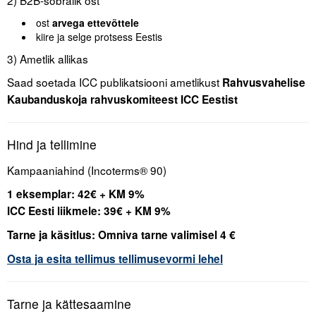
2) B2B-sõbralik ost
ost
arvega ettevõttele
kiire ja selge protsess Eestis
3) Ametlik allikas
Saad soetada ICC publikatsiooni ametlikust
Rahvusvahelise
Kaubanduskoja rahvuskomiteest ICC Eestist
Hind ja tellimine
Kampaaniahind (Incoterms® 90)
1 eksemplar:
42€ + KM 9%
ICC Eesti liikmele:
39€
+ KM 9%
Tarne ja käsitlus: Omniva tarne valimisel 4 €
Osta ja esita tellimus tellimusevormi lehel
Tarne ja kättesaamine