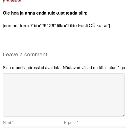
proovitöö!
Ole hea ja anna enda tulekust teada siin:
[contact-form-7 id=”29126″ title=”Tilde Eesti OÜ kutse”]
Leave a comment
Sinu e-postiaadressi ei avaldata.
Nõutavad väljad on tähistatud
*
-ga
Nimi
*
E-post
*