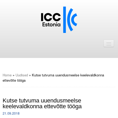
Avaleht
Uudised
Liikmed
ICC Eesti liikmebaas
Home
»
Uudised
»
Kutse tutvuma uuendusmeelse keelevaldkonna
ettevõtte tööga
Liikmete pakkumised
Astu ICC Eesti liikmeks!
Kutse tutvuma uuendusmeelse
keelevaldkonna ettevõtte tööga
Kalender
21.09.2018
ICC Eesti