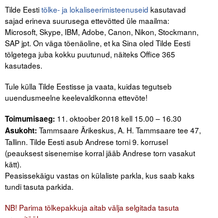
Liitu meililistiga
Tilde Eesti
tõlke- ja lokaliseerimisteenuseid
kasutavad
sajad erineva suurusega ettevõtted üle maailma:
Oskusteave
Microsoft, Skype, IBM, Adobe, Canon, Nikon, Stockmann,
SAP jpt. On väga tõenäoline, et ka Sina oled Tilde Eesti
Incoterms® 2020
tõlgetega juba kokku puutunud, näiteks Office 365
kasutades.
Abimaterjalid
Tule külla Tilde Eestisse ja vaata, kuidas tegutseb
Projektid
uuendusmeelne keelevaldkonna ettevõte!
11. oktoober 2018 kell 15.00 – 16.30
Toimumisaeg:
Tammsaare Ärikeskus, A. H. Tammsaare tee 47,
Asukoht:
Tallinn. Tilde Eesti asub Andrese torni 9. korrusel
(peauksest sisenemise korral jääb Andrese torn vasakut
kätt).
Peasissekäigu vastas on külaliste parkla, kus saab kaks
tundi tasuta parkida.
NB! Parima tõlkepakkuja aitab välja selgitada tasuta