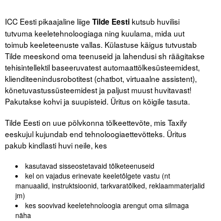
ICC Eesti pikaajaline liige
kutsub huvilisi
Tilde Eesti
Tegevused
tutvuma keeletehnoloogiaga ning kuulama, mida uut
Publikatsioonid
toimub keeleteenuste vallas. Külastuse käigus tutvustab
Tilde meeskond oma teenuseid ja lahendusi sh räägitakse
Arvamus
tehisintellektil baseeruvatest automaattõlkesüsteemidest,
klienditeenindusrobotitest (chatbot, virtuaalne assistent),
Viidad
kõnetuvastussüsteemidest ja paljust muust huvitavast!
Pakutakse kohvi ja suupisteid. Üritus on kõigile tasuta.
ICC WBO
Tilde Eesti on uue põlvkonna tõlkeettevõte, mis Taxify
ICC komisjonid
eeskujul kujundab end tehnoloogiaettevõtteks. Üritus
pakub kindlasti huvi neile, kes
Digiraamatukogu
Juhendid ja väljaanded
kasutavad sisseostetavaid tõlketeenuseid
kel on vajadus erinevate keeletõlgete vastu (nt
manuaalid, instruktsioonid, tarkvaratõlked, reklaammaterjalid
Videod
jm)
kes soovivad keeletehnoloogia arengut oma silmaga
Kontakt
näha