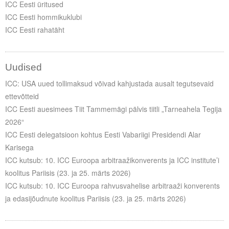
ICC Eesti üritused
ICC Eesti hommikuklubi
ICC Eesti rahatäht
Uudised
ICC: USA uued tollimaksud võivad kahjustada ausalt tegutsevaid
ettevõtteid
ICC Eesti auesimees Tiit Tammemägi pälvis tiitli „Tarneahela Tegija
2026“
ICC Eesti delegatsioon kohtus Eesti Vabariigi Presidendi Alar
Karisega
ICC kutsub: 10. ICC Euroopa arbitraažikonverents ja ICC institute’i
koolitus Pariisis (23. ja 25. märts 2026)
ICC kutsub: 10. ICC Euroopa rahvusvahelise arbitraaži konverents
ja edasijõudnute koolitus Pariisis (23. ja 25. märts 2026)