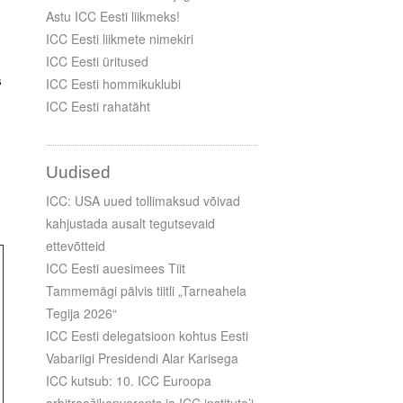
Astu ICC Eesti liikmeks!
ICC Eesti liikmete nimekiri
ICC Eesti üritused
s
ICC Eesti hommikuklubi
ICC Eesti rahatäht
Uudised
ICC: USA uued tollimaksud võivad
kahjustada ausalt tegutsevaid
ettevõtteid
ICC Eesti auesimees Tiit
Tammemägi pälvis tiitli „Tarneahela
Tegija 2026“
ICC Eesti delegatsioon kohtus Eesti
Vabariigi Presidendi Alar Karisega
ICC kutsub: 10. ICC Euroopa