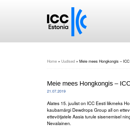
Home
»
Uudised
»
Meie mees Hongkongis – ICC 
Meie mees Hongkongis – ICC 
21.07.2019
Alates 15. juulist on ICC Eesti liikmeks
kaubamärgi Dewdrops Group all on ettev
ettevõtjatele Aasia turule sisenemisel nin
Nevalainen.