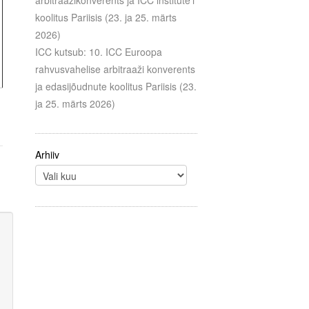
arbitraažikonverents ja ICC institute’i
koolitus Pariisis (23. ja 25. märts
2026)
ICC kutsub: 10. ICC Euroopa
rahvusvahelise arbitraaži konverents
ja edasijõudnute koolitus Pariisis (23.
ja 25. märts 2026)
Arhiiv