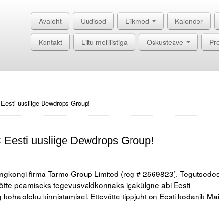
Avaleht
Uudised
Liikmed
Kalender
Kontakt
Liitu meililistiga
Oskusteave
Pro
Eesti uusliige Dewdrops Group!
Eesti uusliige Dewdrops Group!
 Hongkongi firma Tarmo Group Limited (reg # 2569823). Tegutsede
õtte peamiseks tegevusvaldkonnaks igakülgne abi Eesti
g kohaloleku kinnistamisel. Ettevõtte tippjuht on Eesti kodanik Mai