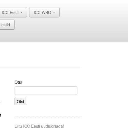
ICC Eesti
ICC WBO
jektid
Otsi
s
Otsi
t
Liitu ICC Eesti uudiskirjaga!