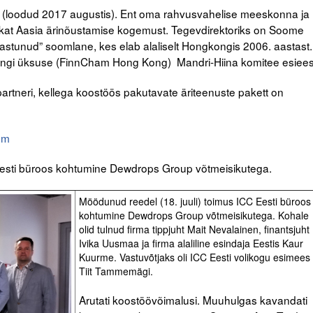
ga (loodud 2017 augustis). Ent oma rahvusvahelise meeskonna ja
ukat Aasia ärinõustamise kogemust. Tegevdirektoriks on Soome
astunud” soomlane, kes elab alaliselt Hongkongis 2006. aastast.
gi üksuse (FinnCham Hong Kong) Mandri-Hiina komitee esiee
rtneri, kellega koostöös pakutavate äriteenuste pakett on
om
 Eesti büroos kohtumine Dewdrops Group võtmeisikutega.
Möödunud reedel (18. juuli) toimus ICC Eesti büroos
kohtumine Dewdrops Group võtmeisikutega. Kohale
olid tulnud firma tippjuht Mait Nevalainen, finantsjuht
Ivika Uusmaa ja firma alaliline esindaja Eestis Kaur
Kuurme. Vastuvõtjaks oli ICC Eesti volikogu esimees
Tiit Tammemägi.
Arutati koostöövõimalusi. Muuhulgas kavandati