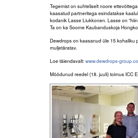
Tegemist on suhteliselt noore ettevõtte
kaasatud partneritega esindatakse kaal
kodanik Lasse Liukkonen. Lasse on “hiin
Ta on ka Soome Kaubanduskoja Hongkon
Dewdrops on kaasanud üle 15 kohaliku pa
muljetäratav.
Loe täiendavalt:
www.dewdrops-group.c
Möödunud reedel (18. juuli) toimus ICC