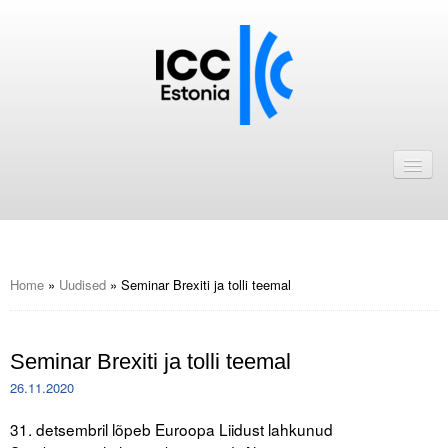
Avaleht
Uudised
Liikmed
ICC Eesti liikmebaas
Home
»
Uudised
»
Seminar Brexiti ja tolli teemal
Liikmete pakkumised
Seminar Brexiti ja tolli teemal
Astu ICC Eesti liikmeks!
26.11.2020
Kalender
31. detsembril lõpeb Euroopa Liidust lahkunud
ICC Eesti