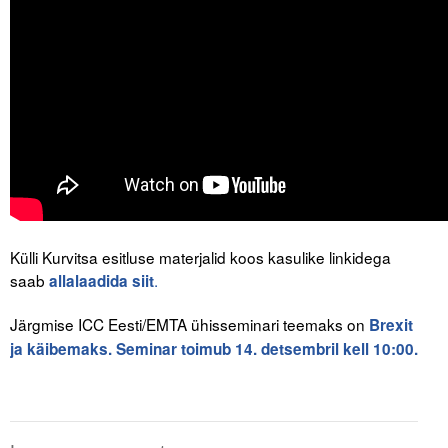
Liitu meililistiga
Oskusteave
Incoterms® 2020
Abimaterjalid
Projektid
Külli Kurvitsa esitluse materjalid koos kasulike linkidega
saab
.
allalaadida siit
Järgmise ICC Eesti/EMTA ühisseminari teemaks on
Brexit
ja käibemaks. Seminar toimub 14. detsembril kell 10:00.