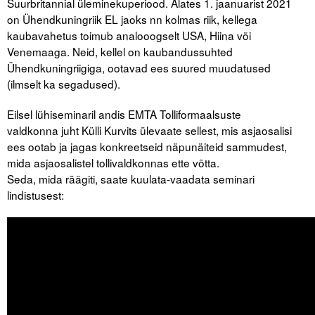
Suurbritannial üleminekuperiood. Alates 1. jaanuarist 2021
on Ühendkuningriik EL jaoks nn kolmas riik, kellega
Tegevused
kaubavahetus toimub analooogselt USA, Hiina või
Venemaaga. Neid, kellel on kaubandussuhted
Publikatsioonid
Ühendkuningriigiga, ootavad ees suured muudatused
(ilmselt ka segadused).
Arvamus
Eilsel lühiseminaril andis EMTA Tolliformaalsuste
Viidad
valdkonna juht Külli Kurvits ülevaate sellest, mis asjaosalisi
ees ootab ja jagas konkreetseid näpunäiteid sammudest,
ICC WBO
mida asjaosalistel tollivaldkonnas ette võtta.
Seda, mida räägiti, saate kuulata-vaadata seminari
ICC komisjonid
lindistusest:
Digiraamatukogu
Juhendid ja väljaanded
Videod
Kontakt