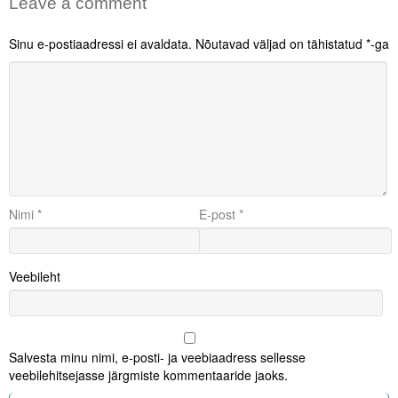
Leave a comment
Sinu e-postiaadressi ei avaldata.
Nõutavad väljad on tähistatud
*
-ga
Nimi
*
E-post
*
Veebileht
Salvesta minu nimi, e-posti- ja veebiaadress sellesse
veebilehitsejasse järgmiste kommentaaride jaoks.