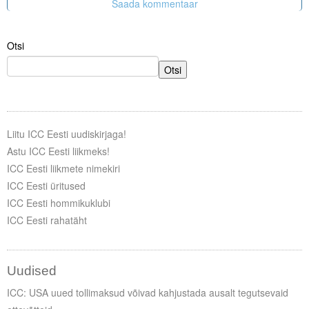
Otsi
Otsi
Liitu ICC Eesti uudiskirjaga!
Astu ICC Eesti liikmeks!
ICC Eesti liikmete nimekiri
ICC Eesti üritused
ICC Eesti hommikuklubi
ICC Eesti rahatäht
Uudised
ICC: USA uued tollimaksud võivad kahjustada ausalt tegutsevaid