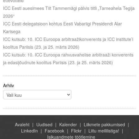
ettevõtteid
ICC Eesti auesimees Tiit Tammemägi pälvis tiitli „Tarneahela Tegija
2026“
ICC Eesti delegatsioon kohtus Eesti Vabariigi Presidendi Alar
Karisega
ICC kutsub: 10. ICC Euroopa arbitraažikonverents ja ICC institute’i
koolitus Pariisis (23. ja 25. märts 2026)
ICC kutsub: 10. ICC Euroopa rahvusvahelise arbitraaži konverents
ja edasijõudnute koolitus Pariisis (23. ja 25. märts 2026)
Arhiiv
Avaleht
Uudised
Kalender
Liikmete pakkumised
LinkedIn
Facebook
Flickr
Liitu meililistiga!
Isikuandmete töötlemine