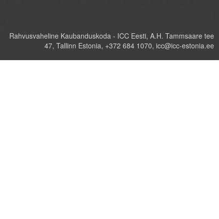
Rahvusvaheline Kaubanduskoda - ICC Eesti, A.H. Tammsaare tee
47, Tallinn Estonia, +372 684 1070, icc@icc-estonia.ee