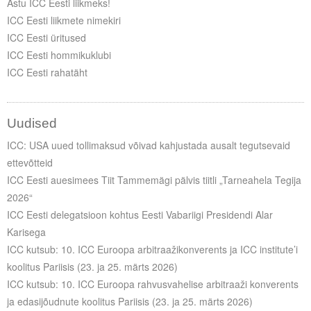
Astu ICC Eesti liikmeks!
ICC Eesti liikmete nimekiri
ICC Eesti üritused
ICC Eesti hommikuklubi
ICC Eesti rahatäht
Uudised
ICC: USA uued tollimaksud võivad kahjustada ausalt tegutsevaid
ettevõtteid
ICC Eesti auesimees Tiit Tammemägi pälvis tiitli „Tarneahela Tegija
2026“
ICC Eesti delegatsioon kohtus Eesti Vabariigi Presidendi Alar
Karisega
ICC kutsub: 10. ICC Euroopa arbitraažikonverents ja ICC institute’i
koolitus Pariisis (23. ja 25. märts 2026)
ICC kutsub: 10. ICC Euroopa rahvusvahelise arbitraaži konverents
ja edasijõudnute koolitus Pariisis (23. ja 25. märts 2026)