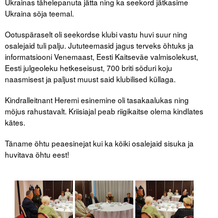
Ukrainas tähelepanuta jätta ning ka seekord jätkasime
Ukraina sõja teemal.
Tegevused
Ootuspäraselt oli seekordse klubi vastu huvi suur ning
Publikatsioonid
osalejaid tuli palju. Jututeemasid jagus terveks õhtuks ja
informatsiooni Venemaast, Eesti Kaitseväe valmisolekust,
Arvamus
Eesti julgeoleku hetkeseisust, 700 briti sõduri koju
naasmisest ja paljust muust said klubilised küllaga.
Viidad
Kindralleitnant Heremi esinemine oli tasakaalukas ning
ICC WBO
mõjus rahustavalt. Kriisiajal peab riigikaitse olema kindlates
kätes.
ICC komisjonid
Täname õhtu peaesinejat kui ka kõiki osalejaid sisuka ja
Digiraamatukogu
huvitava õhtu eest!
Juhendid ja väljaanded
Videod
Kontakt