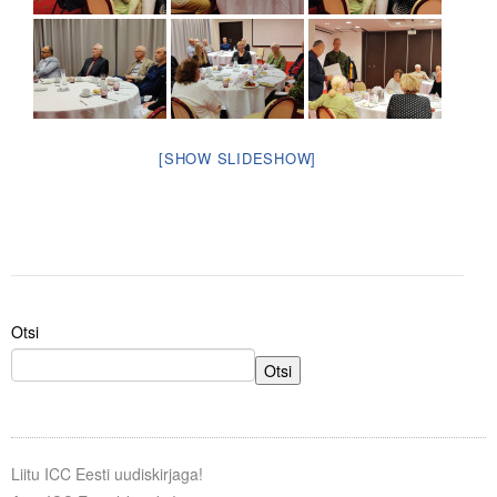
Liitu meililistiga
Oskusteave
Incoterms® 2020
Abimaterjalid
[SHOW SLIDESHOW]
Projektid
Otsi
Otsi
Liitu ICC Eesti uudiskirjaga!