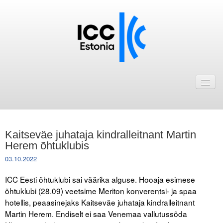
Avaleht
Uudised
Liikmed
Kaitseväe juhataja kindralleitnant Martin
ICC Eesti liikmebaas
Herem õhtuklubis
03.10.2022
Liikmete pakkumised
ICC Eesti õhtuklubi sai väärika alguse. Hooaja esimese
Astu ICC Eesti liikmeks!
õhtuklubi (28.09) veetsime Meriton konverentsi- ja spaa
hotellis, peaasinejaks Kaitseväe juhataja kindralleitnant
Kalender
Martin Herem. Endiselt ei saa Venemaa vallutussõda
ICC Eesti