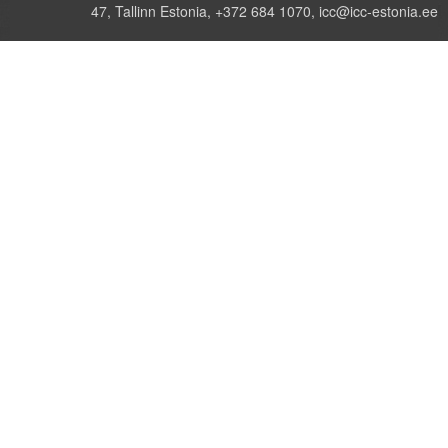
47, Tallinn Estonia, +372 684 1070, icc@icc-estonia.ee