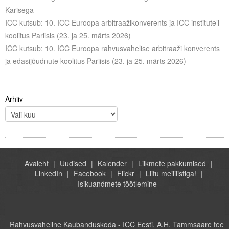
Karisega
ICC kutsub: 10. ICC Euroopa arbitraažikonverents ja ICC institute’i
koolitus Pariisis (23. ja 25. märts 2026)
ICC kutsub: 10. ICC Euroopa rahvusvahelise arbitraaži konverents
ja edasijõudnute koolitus Pariisis (23. ja 25. märts 2026)
Arhiiv
Avaleht
Uudised
Kalender
Liikmete pakkumised
LinkedIn
Facebook
Flickr
Liitu meililistiga!
Isikuandmete töötlemine
Rahvusvaheline Kaubanduskoda - ICC Eesti, A.H. Tammsaare tee