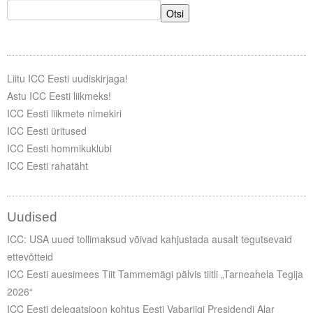
Otsi
Liitu ICC Eesti uudiskirjaga!
Astu ICC Eesti liikmeks!
ICC Eesti liikmete nimekiri
ICC Eesti üritused
ICC Eesti hommikuklubi
ICC Eesti rahatäht
Uudised
ICC: USA uued tollimaksud võivad kahjustada ausalt tegutsevaid
ettevõtteid
ICC Eesti auesimees Tiit Tammemägi pälvis tiitli „Tarneahela Tegija
2026“
ICC Eesti delegatsioon kohtus Eesti Vabariigi Presidendi Alar