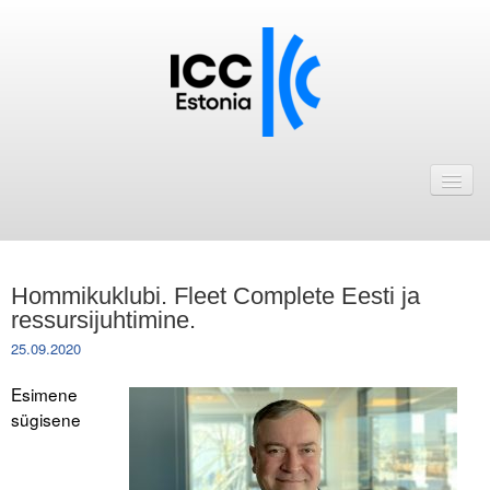
Avaleht
Uudised
Liikmed
Hommikuklubi. Fleet Complete Eesti ja
ICC Eesti liikmebaas
ressursijuhtimine.
25.09.2020
Liikmete pakkumised
Esimene
Astu ICC Eesti liikmeks!
sügisene
Kalender
ICC Eesti