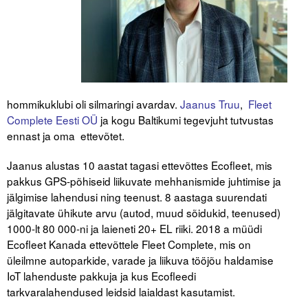
Tegevused
Publikatsioonid
Arvamus
hommikuklubi oli silmaringi avardav.
Jaanus Truu
,
Fleet
Viidad
Complete Eesti OÜ
ja kogu Baltikumi tegevjuht tutvustas
ennast ja oma ettevõtet.
ICC WBO
Jaanus alustas 10 aastat tagasi ettevõttes Ecofleet, mis
ICC komisjonid
pakkus GPS-põhiseid liikuvate mehhanismide juhtimise ja
jälgimise lahendusi ning teenust. 8 aastaga suurendati
Digiraamatukogu
jälgitavate ühikute arvu (autod, muud sõidukid, teenused)
1000-lt 80 000-ni ja laieneti 20+ EL riiki. 2018 a müüdi
Juhendid ja väljaanded
Ecofleet Kanada ettevõttele Fleet Complete, mis on
Videod
üleilmne autoparkide, varade ja liikuva tööjõu haldamise
IoT lahenduste pakkuja ja kus Ecofleedi
tarkvaralahendused leidsid laialdast kasutamist.
Kontakt