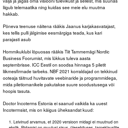
välja ja jagas oma visiooni tulevikust ja sellest, mis suunas
liigub telemaatika ning kuidas see meie elu muutma
hakkab.
Põneva teenuse näitena rääkis Jaanus karjakasvatajast,
kes tellis pulli jälgimise eesmärgiga teada, kus kari
parajasti asub
Hommikuklubi lõpuosas rääkis Tiit Tammemägi Nordic
Business Foorumist, mis lükkus tuleva aasta
septembrisse. ICC Eestil on soodsa hinnaga 5 piletit
liikmesfirmade tarbeks. NBF 2021 korraldajad on tekkinud
ooteaja täitnud huvitavate veebinaride ja programmidega,
mida piletiomanikele pakutakse suure soodustusega või
hoopis tasuta.
Doctor Incoterms Estonia ei saanud vaikida ka uuest
Incotermsist, mis on käigus üheksandat kuud:
Leivinud arvamus, et 2020 versioon midagi ei muutnud on
ekslik. Ridamisi on muutusi sisus, ülesehituses, tarneklauslite