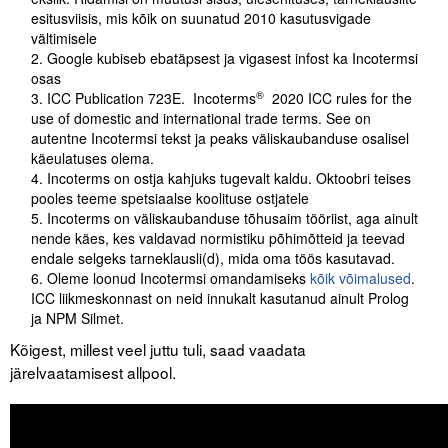
esitusviisis, mis kõik on suunatud 2010 kasutusvigade
vältimisele
Google kubiseb ebatäpsest ja vigasest infost ka Incotermsi
osas
®
ICC Publication 723E. Incoterms
2020 ICC rules for the
use of domestic and international trade terms. See on
autentne Incotermsi tekst ja peaks väliskaubanduse osalisel
käeulatuses olema.
Incoterms on ostja kahjuks tugevalt kaldu. Oktoobri teises
pooles teeme spetsiaalse koolituse ostjatele
Incoterms on väliskaubanduse tõhusaim tööriist, aga ainult
nende käes, kes valdavad normistiku põhimõtteid ja teevad
endale selgeks tarneklausli(d), mida oma töös kasutavad.
Oleme loonud Incotermsi omandamiseks
kõik võimalused
.
ICC liikmeskonnast on neid innukalt kasutanud ainult Prolog
ja NPM Silmet.
Kõigest, millest veel juttu tuli, saad vaadata
järelvaatamisest allpool.