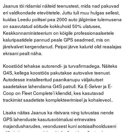
Liitu meililistiga
Jaanus tõi ridamisi näiteid teenustest, mida nad pakuvad
eri valdkondade etevõtetele. Juttu tuli muu hulgas sellest,
Oskusteave
kuidas Leedu politsei pea 2000 auto jälgimise tulemusena
on saavutatud sõitude kokkuhoid 50% ulatuses,
Incoterms® 2020
Keskkonnaministeerium on kõigile professionaalsetele
kaluripaatidele pannud peale GPS seadmed, mis on
Abimaterjalid
järelvalvet kergendanud. Peipsi järve kalurid olid reaalajas
ekraani pealt näha.
Projektid
Koostööd tehakse autorendi- ja turvafirmadega. Näiteks
G4S, kellega koostöös pakutakse autovalve teenust.
Autodesse installeeritud paanikanupu väljakutset
saadetakse lahendama G4S patrull. Ka E-Selver ja E-
Coop on Fleet Complete’i kliendid, kes kasutavad
trackimist saadetiste komplekteerimisel ja kohaleveol..
Lisaks näitas Jaanus ka riistvara ning tutvustas nende
GPS lahenduste kasutusvõimalusi erinevates
majandusharudes, veondusest kuni sotsiaalhoolduseni