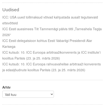
Uudised
ICC: USA uued tollimaksud võivad kahjustada ausalt tegutsevaid
ettevõtteid
ICC Eesti auesimees Tiit Tammemägi pälvis tiitli „Tarneahela Tegija
2026“
ICC Eesti delegatsioon kohtus Eesti Vabariigi Presidendi Alar
Karisega
ICC kutsub: 10. ICC Euroopa arbitraažikonverents ja ICC institute’i
koolitus Pariisis (23. ja 25. märts 2026)
ICC kutsub: 10. ICC Euroopa rahvusvahelise arbitraaži konverents
ja edasijõudnute koolitus Pariisis (23. ja 25. märts 2026)
Arhiiv