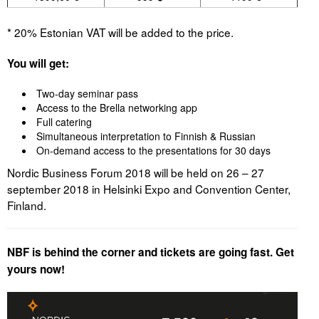
Liitu meililistiga
.
* 20% Estonian VAT will be added to the price.
Oskusteave
You will get:
Incoterms® 2020
Two-day seminar pass
Abimaterjalid
Access to the Brella networking app
Full catering
Projektid
Simultaneous interpretation to Finnish & Russian
On-demand access to the presentations for 30 days
Nordic Business Forum 2018 will be held on 26 – 27
september 2018 in Helsinki Expo and Convention Center,
Finland.
NBF is behind the corner and tickets are going fast. Get
yours now!