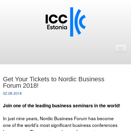
Avaleht
Uudised
Liikmed
Get Your Tickets to Nordic Business
ICC Eesti liikmebaas
Forum 2018!
02.08.2018
Liikmete pakkumised
Join one of the leading business seminars in the world!
Astu ICC Eesti liikmeks!
In just nine years, Nordic Business Forum has become
Kalender
one of the world’s most significant business conferences
ICC Eesti