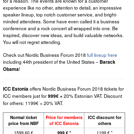
for a reason. The events are known for a customer
experience like no other, attention to detail, an impressive
Tegevused
speaker lineup, top notch customer service, and bright-
minded attendees. Some have even called it a business
Publikatsioonid
conference and a rock concert all wrapped into one. Be
inspired, discover new ideas, and build valuable networks.
Arvamus
You will not regret attending.
Viidad
Check out Nordic Business Forum 2018
full lineup here
including 44th president of the United States –
Barack
ICC WBO
!
Obama
ICC komisjonid
offers Nordic Business Forum 2018 tickets for
ICC Estonia
Digiraamatukogu
ICC members just for
20% Estonian VAT. Discount
999€ +
Juhendid ja väljaanded
for others: 1199€ + 20% VAT.
Videod
Normal ticket
Price for members
ICC discount for
price from NBF
of ICC Estonia
others
Kontakt
1599,60 €
999 € *
1199 € *