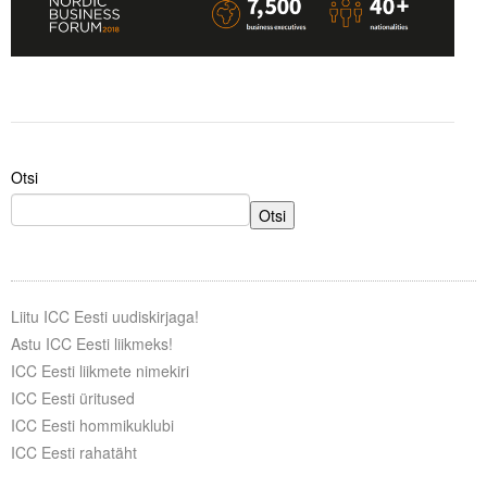
Otsi
Otsi
Liitu ICC Eesti uudiskirjaga!
Astu ICC Eesti liikmeks!
ICC Eesti liikmete nimekiri
ICC Eesti üritused
ICC Eesti hommikuklubi
ICC Eesti rahatäht