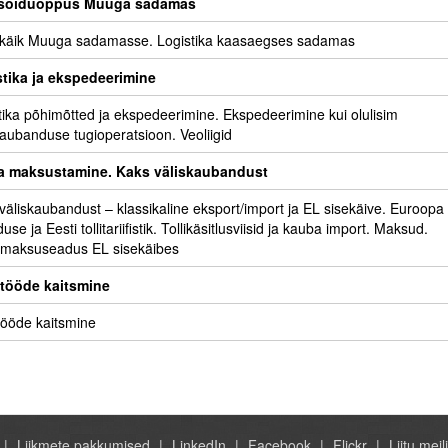
asõiduõppus Muuga sadamas
käik Muuga sadamasse. Logistika kaasaegses sadamas
tika ja ekspedeerimine
tika põhimõtted ja ekspedeerimine. Ekspedeerimine kui olulisim
kaubanduse tugioperatsioon. Veoliigid
 ja maksustamine. Kaks väliskaubandust
väliskaubandust – klassikaline eksport/import ja EL sisekäive. Euroopa
se ja Eesti tollitariifistik. Tollikäsitlusviisid ja kauba import. Maksud.
maksuseadus EL sisekäibes
tööde kaitsmine
ööde kaitsmine
Liikmete pakkumised
LinkedIn
Facebook
Flickr
Liitu meili