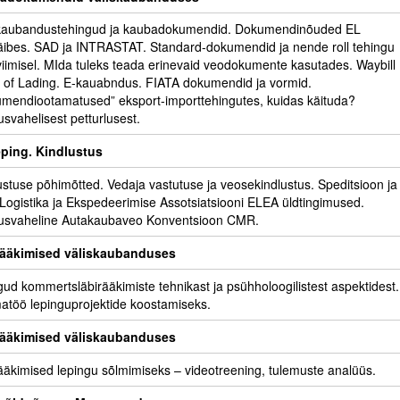
skaubandustehingud ja kaubadokumendid. Dokumendinõuded EL
äibes. SAD ja INTRASTAT. Standard-dokumendid ja nende roll tehingu
viimisel. MIda tuleks teada erinevaid veodokumente kasutades. Waybill
ll of Lading. E-kauabndus. FIATA dokumendid ja vormid.
mendiootamatused” eksport-importtehingutes, kuidas käituda?
svahelisest petturlusest.
ping. Kindlustus
ustuse põhimõtted. Vedaja vastutuse ja veosekindlustus. Speditsioon ja
 Logistika ja Ekspedeerimise Assotsiatsiooni ELEA üldtingimused.
usvaheline Autakaubaveo Konventsioon CMR.
rääkimised väliskaubanduses
ud kommertsläbirääkimiste tehnikast ja psühholoogilistest aspektidest.
töö lepinguprojektide koostamiseks.
rääkimised väliskaubanduses
ääkimised lepingu sõlmimiseks – videotreening, tulemuste analüüs.