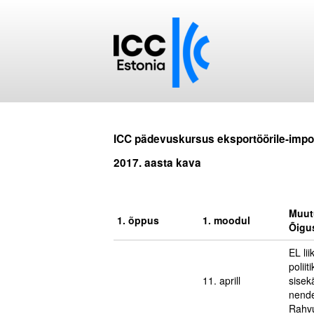
ICC pädevuskursus eksportöörile-import
2017. aasta kava
Muut
1. õppus
1. moodul
Õigus
EL li
polii
11. aprill
sisek
nende
Rahvu