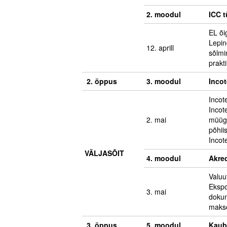
2. moodul
ICC 
EL õi
Lepin
12. aprill
sõlmi
prakt
2. õppus
3. moodul
Inco
Incot
Incot
2. mai
müügi
põhii
Incot
VÄLJASÕIT
4. moodul
Akred
Valuu
Ekspo
3. mai
dokum
makse
3. õppus
5. moodul
Kaub