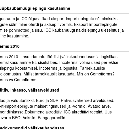
tüüpkaubamüügilepingu kasutamine
gusruum ja ICC õigusallikad eksport-importlepingute sõlmimiseks.
gute sõlmimine oferdi ja aktsepti vormis. Eksport-importlepingute
mise põhimõtted ja sisu. ICC kaubamüügi näidislepingu ülesehitus ja
iline kasutamine.
terms 2010
erms 2010 – asendamatu tööriist (välis)kaubanduses ja logistikas.
ermsi kasutamine EL sisekäibes. Incotermsi võimalused perfektse
lepingu koostamisel. Incoterms ja logistika. Tarneklauslite
seloomustus. Millist tarneklauslit kasutada. Mis on Combiterms?
erms vs Combiterms.
itiiv, inkasso, välisarveldused
tad ja valuutariskid. Euro ja SDR. Rahvusvahelised arveldused.
rt-importlepingute maksetingimused ja -vormid. Avatud arve,
endiinkasso.Dokumendiakreditiiv. ICC akreditiivi reeglid. Uus
vorm BPO. Vekslid. Pangagarantiid.
adokumendid väliskaubanduses