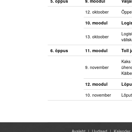
5. õppus
9.
moodul
Välj
12. oktoober
Õppe
10. moodul
Logis
Logis
13. oktoober
välis
6. õppus
11. moodul
Toll
Kaks 
9. november
ühendu
Käibe
12. moodul
Lõpu
10. november
Lõput
Avaleht
Uudised
Kalender