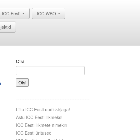
ICC Eesti
ICC WBO
jektid
Otsi
e
Otsi
Liitu ICC Eesti uudiskirjaga!
Astu ICC Eesti liikmeks!
ICC Eesti liikmete nimekiri
ICC Eesti üritused