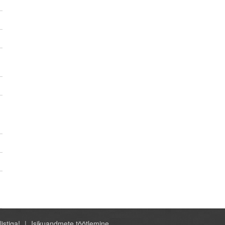
listiga!
Isikuandmete töötlemine