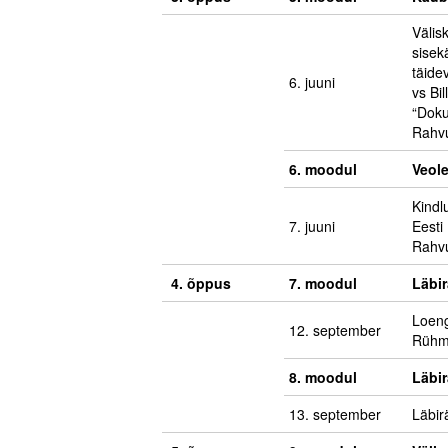
Väli
sisek
täide
6. juuni
vs Bi
“Doku
Rahvu
6. moodul
Veole
Kindl
7. juuni
Eesti
Rahv
4. õppus
7. moodul
Läbi
Loeng
12. september
Rühma
8. moodul
Läbi
13. september
Läbir