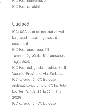
ICC Eesti hommikuklubi
ICC Eesti rahatäht
Uudised
ICC: USA uued tollimaksud võivad
kahjustada ausalt tegutsevaid
ettevõtteid
ICC Eesti auesimees Tiit
Tammemägi pälvis tiitli „Tarneahela
Tegija 2026“
ICC Eesti delegatsioon kohtus Eesti
Vabariigi Presidendi Alar Karisega
ICC kutsub: 10. ICC Euroopa
arbitraažikonverents ja ICC institute’i
koolitus Pariisis (23. ja 25. märts
2026)
ICC kutsub: 10. ICC Euroopa