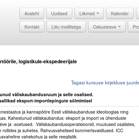
Avaleht
Uudised
Liikmed
Kalender
Kontakt
Liitu meililistiga
Oskusteave
Pro
öörile, logistikule-ekspedeerijale
Tagasi kursuse kirjelduse juurd
unud väliskaubandusruum ja selle osalised.
allikad eksport-importlepingute sõlmimisel
ikmestaatus ja kannapööre Eesti väliskaubanduse ideoloogias ning
tikas. Kahestunud väliskaubandus: eksport ja import vs ühenduste
äive ja -soetused. Väliskaubandus­operatsioonid, muutused osalistes,
 rollides ja suhetes. Rahvusvahelised kommertsvaidlused. ICC
svaheline vahekohus ja selle reeglistik.