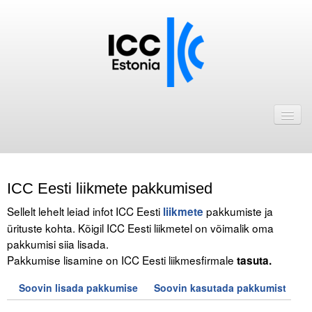
Avaleht
Uudised
Liikmed
ICC Eesti liikmete pakkumised
ICC Eesti liikmebaas
Sellelt lehelt leiad infot ICC Eesti
pakkumiste ja
liikmete
Liikmete pakkumised
ürituste kohta. Kõigil ICC Eesti liikmetel on võimalik oma
pakkumisi siia lisada.
Astu ICC Eesti liikmeks!
Pakkumise lisamine on ICC Eesti liikmesfirmale
tasuta.
Kalender
Soovin lisada pakkumise
Soovin kasutada pakkumist
ICC Eesti