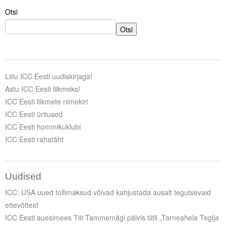
Liitu meililistiga
Otsi
Oskusteave
Otsi
Incoterms® 2020
Abimaterjalid
Liitu ICC Eesti uudiskirjaga!
Astu ICC Eesti liikmeks!
Projektid
ICC Eesti liikmete nimekiri
ICC Eesti üritused
ICC Eesti hommikuklubi
ICC Eesti rahatäht
Uudised
ICC: USA uued tollimaksud võivad kahjustada ausalt tegutsevaid
ettevõtteid
ICC Eesti auesimees Tiit Tammemägi pälvis tiitli „Tarneahela Tegija