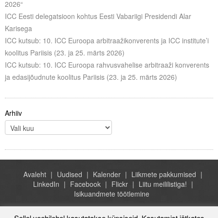
2026“
ICC Eesti delegatsioon kohtus Eesti Vabariigi Presidendi Alar
Karisega
ICC kutsub: 10. ICC Euroopa arbitraažikonverents ja ICC institute’i
koolitus Pariisis (23. ja 25. märts 2026)
ICC kutsub: 10. ICC Euroopa rahvusvahelise arbitraaži konverents
ja edasijõudnute koolitus Pariisis (23. ja 25. märts 2026)
Arhiiv
Avaleht
Uudised
Kalender
Liikmete pakkumised
LinkedIn
Facebook
Flickr
Liitu meililistiga!
Isikuandmete töötlemine
Sellel veebilehel kasutatakse küpsiseid. Kasutamist jätkates