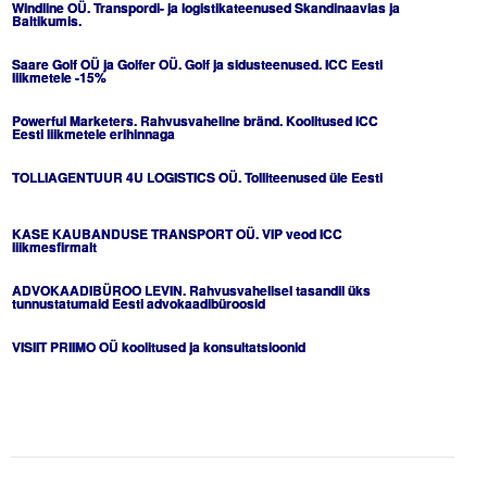
Windline OÜ. Transpordi- ja logistikateenused Skandinaavias ja
Baltikumis.
Tegevused
Saare Golf OÜ ja Golfer OÜ. Golf ja sidusteenused. ICC Eesti
liikmetele -15%
Publikatsioonid
Powerful Marketers. Rahvusvaheline bränd. Koolitused ICC
Arvamus
Eesti liikmetele erihinnaga
Viidad
TOLLIAGENTUUR 4U LOGISTICS OÜ. Tolliteenused üle Eesti
ICC WBO
KASE KAUBANDUSE TRANSPORT OÜ. VIP veod ICC
liikmesfirmalt
ICC komisjonid
ADVOKAADIBÜROO LEVIN. Rahvusvahelisel tasandil üks
tunnustatumaid Eesti advokaadibüroosid
Digiraamatukogu
VISIIT PRIIMO OÜ koolitused ja konsultatsioonid
Juhendid ja väljaanded
Videod
Kontakt