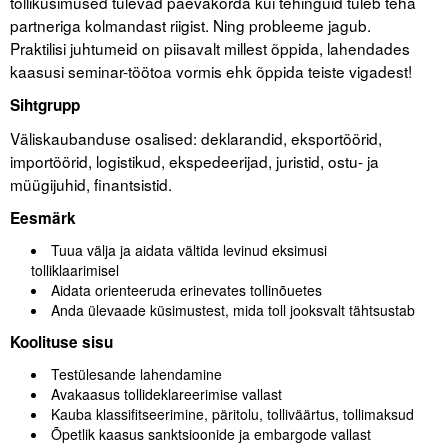
tolliküsimused tulevad päevakorda kui tehinguid tuleb teha
partneriga kolmandast riigist. Ning probleeme jagub.
Tegevused
Praktilisi juhtumeid on piisavalt millest õppida, lahendades
kaasusi seminar-töötoa vormis ehk õppida teiste vigadest!
Publikatsioonid
Sihtgrupp
Arvamus
Väliskaubanduse osalised: deklarandid, eksportöörid,
importöörid, logistikud, ekspedeerijad, juristid, ostu- ja
Viidad
müügijuhid, finantsistid.
ICC WBO
Eesmärk
Tuua välja ja aidata vältida levinud eksimusi
ICC komisjonid
tolliklaarimisel
Aidata orienteeruda erinevates tollinõuetes
Digiraamatukogu
Anda ülevaade küsimustest, mida toll jooksvalt tähtsustab
Juhendid ja väljaanded
Koolituse sisu
Testülesande lahendamine
Videod
Avakaasus tollideklareerimise vallast
Kauba klassifitseerimine, päritolu, tolliväärtus, tollimaksud
Kontakt
Õpetlik kaasus sanktsioonide ja embargode vallast