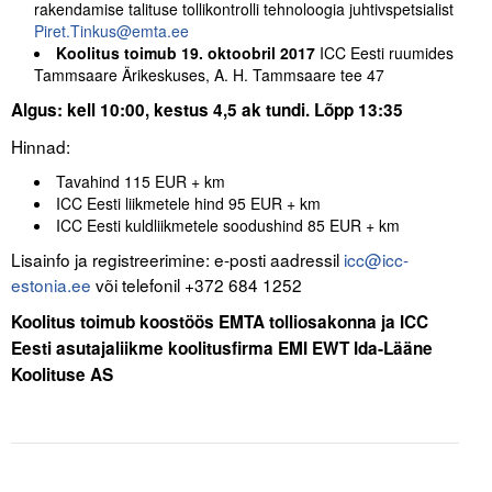
rakendamise talituse tollikontrolli tehnoloogia juhtivspetsialist
Piret.Tinkus@emta.ee
Koolitus toimub 19. oktoobril 2017
ICC Eesti ruumides
Tammsaare Ärikeskuses, A. H. Tammsaare tee 47
Algus: kell 10:00, kestus 4,5 ak tundi. Lõpp 13:35
Hinnad:
Tavahind 115 EUR + km
ICC Eesti liikmetele hind 95 EUR + km
ICC Eesti kuldliikmetele soodushind 85 EUR + km
Lisainfo ja registreerimine: e-posti aadressil
icc@icc-
estonia.ee
või telefonil +372 684 1252
Koolitus toimub koostöös EMTA tolliosakonna ja ICC
Eesti asutajaliikme koolitusfirma EMI EWT Ida-Lääne
Koolituse AS