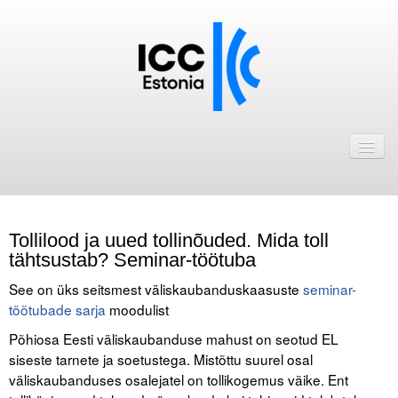
Avaleht
Uudised
Liikmed
Tollilood ja uued tollinõuded. Mida toll
ICC Eesti liikmebaas
tähtsustab? Seminar-töötuba
Liikmete pakkumised
See on üks seitsmest väliskaubanduskaasuste
seminar-
töötubade sarja
moodulist
Astu ICC Eesti liikmeks!
Põhiosa Eesti väliskaubanduse mahust on seotud EL
siseste tarnete ja soetustega. Mistõttu suurel osal
Kalender
väliskaubanduses osalejatel on tollikogemus väike. Ent
ICC Eesti