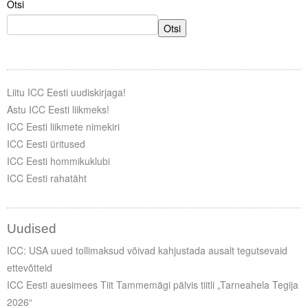
Otsi
Otsi
Liitu ICC Eesti uudiskirjaga!
Astu ICC Eesti liikmeks!
ICC Eesti liikmete nimekiri
ICC Eesti üritused
ICC Eesti hommikuklubi
ICC Eesti rahatäht
Uudised
ICC: USA uued tollimaksud võivad kahjustada ausalt tegutsevaid
ettevõtteid
ICC Eesti auesimees Tiit Tammemägi pälvis tiitli „Tarneahela Tegija
2026“