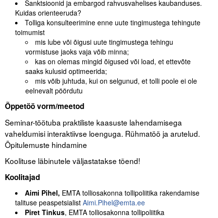
Sanktsioonid ja embargod rahvusvahelises kaubanduses.
Liitu meililistiga
Kuidas orienteeruda?
Tolliga konsulteerimine enne uute tingimustega tehingute
Oskusteave
toimumist
mis lube või õigusi uute tingimustega tehingu
Incoterms® 2020
vormistuse jaoks vaja võib minna;
kas on olemas mingid õigused või load, et ettevõte
Abimaterjalid
saaks kulusid optimeerida;
mis võib juhtuda, kui on selgunud, et tolli poole ei ole
Projektid
eelnevalt pöördutu
Õppetöö vorm/meetod
Seminar-töötuba praktiliste kaasuste lahendamisega
vaheldumisi interaktiivse loenguga. Rühmatöö ja arutelud.
Õpitulemuste hindamine
Koolituse läbinutele väljastatakse tõend!
Koolitajad
Aimi Pihel,
EMTA tolliosakonna tollipoliitika rakendamise
talituse peaspetsialist
Aimi.Pihel@emta.ee
Piret Tinkus
, EMTA tolliosakonna tollipoliitika