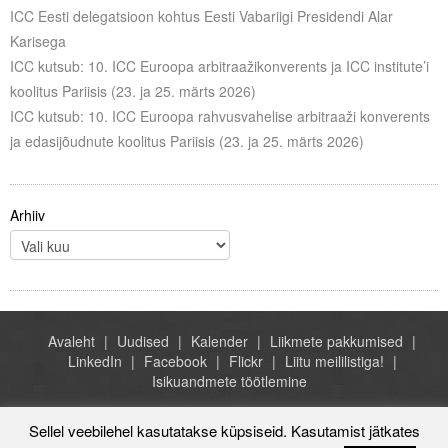
ICC Eesti delegatsioon kohtus Eesti Vabariigi Presidendi Alar
Karisega
ICC kutsub: 10. ICC Euroopa arbitraažikonverents ja ICC institute’i
koolitus Pariisis (23. ja 25. märts 2026)
ICC kutsub: 10. ICC Euroopa rahvusvahelise arbitraaži konverents
ja edasijõudnute koolitus Pariisis (23. ja 25. märts 2026)
Arhiiv
Avaleht
Uudised
Kalender
Liikmete pakkumised
LinkedIn
Facebook
Flickr
Liitu meililistiga!
Isikuandmete töötlemine
Sellel veebilehel kasutatakse küpsiseid. Kasutamist jätkates