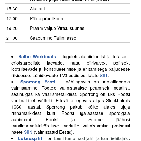
15:30
Alunaut
17:00
Pöide pruulikoda
19:20
Praam väljub Virtsu suunas
21:00
Saabumine Tallinnasse
Baltic Workboats
– tegeleb alumiiniumist ja terasest
eriotstarbeliste laevade, nagu piirivalve-, politsei-,
lootsilaevade jt. konstrueerimise ja ehitamisega paljudesse
riikidesse. Lühiülevaate TV3 uudistest leiate
SIIT
.
Sporrong Eesti
– põhitegevus on metalltoodete
valmistamine. Tooteid valmistatakse peamiselt metallist,
sealhulgas ka väärismetallidest. Sporrong on üks Rootsi
vanimaid ettevõtteid. Ettevõtte tegevus algas Stockholmis
1666. aastal. Sporrong pakub kõike alates ujuja
rinnamärkidest kuni Rootsi iga-aastase spordigala
auhinnani. Rootsi ja Soome jäähoki
maailmameistrivõistluse medalite valmistamise protsessi
näete
SIIN
(valmistatud Eestis).
Luksusjaht
– on
Eesti tuntumaid jahi- ja kaatriehitajai
d
.