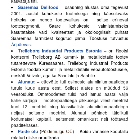
kasvataja tiitli.
Saaremaa Delifood
– osaühing alustas oma tegevust
2001. aastal kohukeste tootmisega ning käesolevaks
hetkeks on nende tootevalikus on seitse erinevat
tootesegmenti. Saare kohukeste valmistamiseks
kasutatakse vaid kvaliteetset ja ökoloogiliselt puhast
Saaremaa farmidest kogutud piima. Tööstuse tutvustus
Äripäevas
.
Trelleborg Industrial Products Estonia
– on Rootsi
kontserni Trelleborg AB kummi- ja metallidetaile tootev
tütarettevõte Kuressaares. Trelleborg Industrial Products
Estonia toodab kummi- ja metallidetaile veoautotööstusele,
eeskätt Volvole, aga ka Scaniale ja Saabile.
Alunaut
–
ettevõtte tuli esimeste alumiiniumpaatidega
turule kuue aasta eest. Sellest alates on müüdud 56
veesõidukit. Omatoodetest tulid nad läinud aastal välja
kahe sarjaga − mootorpaatidega pikkusega viiest meetrist
kuni 12 meetrini ning klassikaliste alumiiniumpaatidega
neljast seitsme meetrini. Alunaut põhineb täielikult
kodumaisel kapitalil, seitsmest omanikust neli töötavad
paaditehases.
Pöide õlu
(
Põldemulgu OÜ)
– Koidu vanasse kodutallu
rajatud pisike pruulikoda.