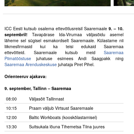
Tegevused
Publikatsioonid
ICC Eesti kutsub osalema ettevõtlusreisil Saaremaale
9. – 10.
septembril!
Tavapärase Ida-Virumaa väljasõidu asemel
Arvamus
läheme sel sügisel esmakordselt Saaremaale. Külastame nii
liikmesfirmasid kui ka teisi edukaid Saaremaa
Viidad
ettevõtteid. Saaremaale kutsub meid
Saaremaa
Piimatööstuse
juhatuse esimees Andi Saagpakk ning
ICC WBO
Saaremaa Arenduskeskuse
juhataja Piret Pihel.
.
Orienteeruv ajakava:
ICC komisjonid
.
9. september, Tallinn – Saaremaa
Digiraamatukogu
08:00
Väljasõit Tallinnast
Juhendid ja väljaanded
10:15
Praam väljub Virtsust Saaremaale
Videod
12:00
Baltic Workboats (kooskõlastamisel)
13:30
Suitsukala lõuna Tihemetsa Tiina juures
Kontakt