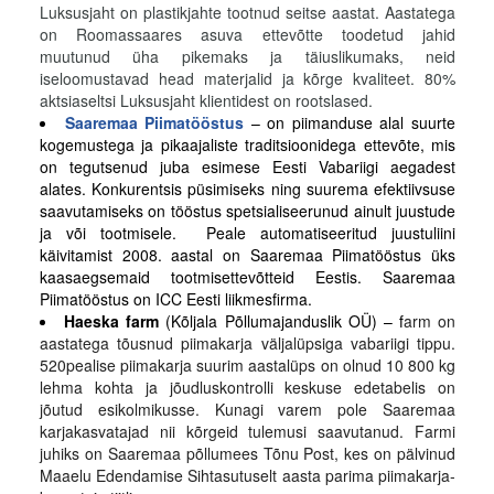
Luksusjaht on plastikjahte tootnud seitse aastat. Aastatega
on Roomassaares asuva ettevõtte toodetud jahid
muutunud üha pikemaks ja täiuslikumaks, neid
iseloomustavad head materjalid ja kõrge kvaliteet. 80%
aktsiaseltsi Luksusjaht klientidest on rootslased.
Saaremaa Piimatööstus
– on piimanduse alal suurte
kogemustega ja pikaajaliste traditsioonidega ettevõte, mis
on tegutsenud juba esimese Eesti Vabariigi aegadest
alates. Konkurentsis püsimiseks ning suurema efektiivsuse
saavutamiseks on tööstus spetsialiseerunud ainult juustude
ja või tootmisele. Peale automatiseeritud juustuliini
käivitamist 2008. aastal on Saaremaa Piimatööstus üks
kaasaegsemaid tootmisettevõtteid Eestis. Saaremaa
Piimatööstus on ICC Eesti liikmesfirma.
Haeska farm
(Kõljala Põllumajanduslik OÜ) – f
arm on
aastatega tõusnud piimakarja väljalüpsiga vabariigi tippu.
520pealise piimakarja suurim aastalüps on olnud 10 800 kg
lehma kohta ja jõudluskontrolli keskuse edetabelis on
jõutud esikolmikusse. Kunagi varem pole Saaremaa
karjakasvatajad nii kõrgeid tulemusi saavutanud. Farmi
juhiks on Saaremaa põllumees Tõnu Post, kes on pälvinud
Maaelu Edendamise Sihtasutuselt aasta parima piimakarja­