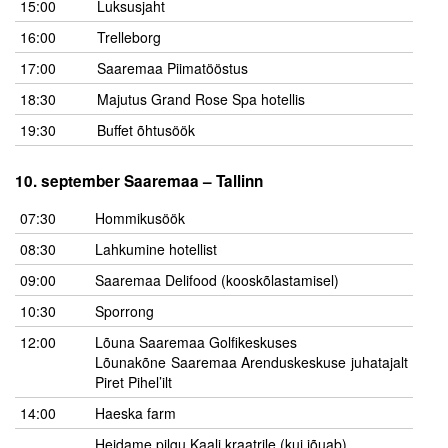
15:00
Luksusjaht
Liitu meililistiga
16:00
Trelleborg
Oskusteave
17:00
Saaremaa Piimatööstus
Incoterms® 2020
18:30
Majutus Grand Rose Spa hotellis
19:30
Buffet õhtusöök
Abimaterjalid
.
10. september Saaremaa – Tallinn
Projektid
07:30
Hommikusöök
08:30
Lahkumine hotellist
09:00
Saaremaa Delifood (kooskõlastamisel)
10:30
Sporrong
12:00
Lõuna Saaremaa Golfikeskuses
Lõunakõne Saaremaa Arenduskeskuse juhatajalt
Piret Pihel’ilt
14:00
Haeska farm
Heidame pilgu Kaali kraatrile (kui jõuab)