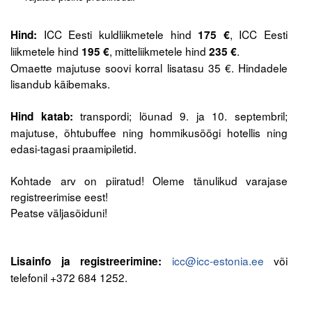
.
ICC Eesti kuldliikmetele hind
, ICC Eesti
Hind:
175 €
liikmetele hind
, mitteliikmetele hind
.
195 €
235 €
Omaette majutuse soovi korral lisatasu 35 €. Hindadele
lisandub käibemaks.
.
transpordi; lõunad 9. ja 10. septembril;
Hind katab:
majutuse, õhtubuffee ning hommikusöögi hotellis ning
edasi-tagasi praamipiletid.
.
Kohtade arv on piiratud! Oleme tänulikud varajase
registreerimise eest!
Peatse väljasõiduni!
.
.
icc@icc-estonia.ee
või
Lisainfo ja registreerimine:
telefonil +372 684 1252.
.
.