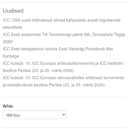
Uudised
ICC: USA uued tollimaksud võivad kahjustada ausalt tegutsevaid
ettevõtteid
ICC Eesti auesimees Tiit Tammemägi pälvis tiitli „Tarneahela Tegija
2026“
ICC Eesti delegatsioon kohtus Eesti Vabariigi Presidendi Alar
Karisega
ICC kutsub: 10. ICC Euroopa arbitraažikonverents ja ICC institute’i
koolitus Pariisis (23. ja 25. märts 2026)
ICC kutsub: 10. ICC Euroopa rahvusvahelise arbitraaži konverents
ja edasijõudnute koolitus Pariisis (23. ja 25. märts 2026)
Arhiiv