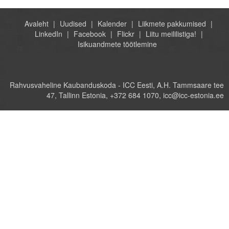
Avaleht
Uudised
Kalender
Liikmete pakkumised
LinkedIn
Facebook
Flickr
Liitu meililistiga!
Isikuandmete töötlemine
Rahvusvaheline Kaubanduskoda - ICC Eesti, A.H. Tammsaare tee
47, Tallinn Estonia, +372 684 1070, icc@icc-estonia.ee