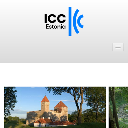
Avaleht
Uudised
Liikmed
.
ICC Eesti liikmebaas
Liikmete pakkumised
Astu ICC Eesti liikmeks!
Kalender
ICC Eesti