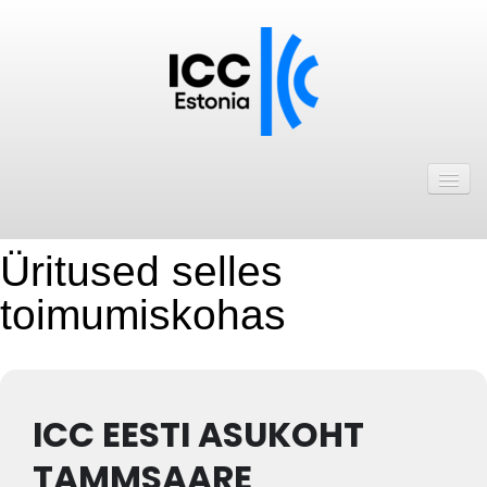
Avaleht
Uudised
Liikmed
Üritused selles
toimumiskohas
ICC Eesti liikmebaas
Liikmete pakkumised
Astu ICC Eesti liikmeks!
ICC EESTI ASUKOHT
Kalender
TAMMSAARE
ICC Eesti