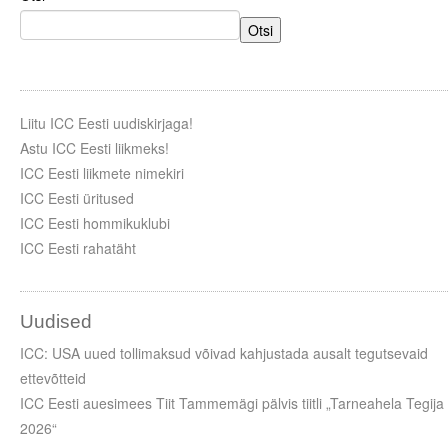
Otsi
Liitu ICC Eesti uudiskirjaga!
Astu ICC Eesti liikmeks!
ICC Eesti liikmete nimekiri
ICC Eesti üritused
ICC Eesti hommikuklubi
ICC Eesti rahatäht
Uudised
ICC: USA uued tollimaksud võivad kahjustada ausalt tegutsevaid
ettevõtteid
ICC Eesti auesimees Tiit Tammemägi pälvis tiitli „Tarneahela Tegija
2026“