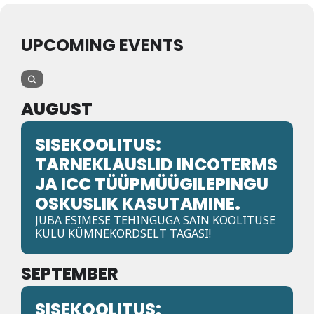
Liitu meililistiga
Oskusteave
UPCOMING EVENTS
Incoterms® 2020
Abimaterjalid
AUGUST
Projektid
SISEKOOLITUS:
TARNEKLAUSLID INCOTERMS
JA ICC TÜÜPMÜÜGILEPINGU
OSKUSLIK KASUTAMINE.
JUBA ESIMESE TEHINGUGA SAIN KOOLITUSE
KULU KÜMNEKORDSELT TAGASI!
SEPTEMBER
SISEKOOLITUS: