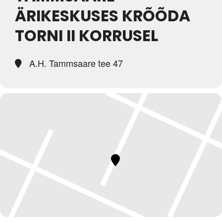
ÄRIKESKUSES KRÕÕDA
Tegevused
TORNI II KORRUSEL
Publikatsioonid
Arvamus
A.H. Tammsaare tee 47
Viidad
ICC WBO
ICC komisjonid
Digiraamatukogu
Juhendid ja väljaanded
Videod
Kontakt