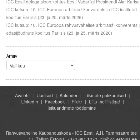
ICC Eesti delegatsioon kohtus Eesti Vabariigi Presidendi Alar Karis
ICC kutsub: 10. ICC Euroopa arbitraažikonverents ja ICC institute’i
koolitus Pariisis (23. ja 25. märts 2026)
ICC kutsub: 10. ICC Euroopa rahvusvahelise arbitraaži konverents 
edasijõudnute koolitus Pariisis (23. ja 25. märts 2026)
Arhiiv
Avaleht
Uudised
Kalender
Liikmete pakkumised
LinkedIn
Facebook
Flickr
Liitu meililistiga!
Isikuandmete töötlemine
Rahvusvaheline Kaubanduskoda - ICC Eesti, A.H. Tammsaare tee
47, Tallinn Estonia, +372 684 1070, icc@icc-estonia.ee