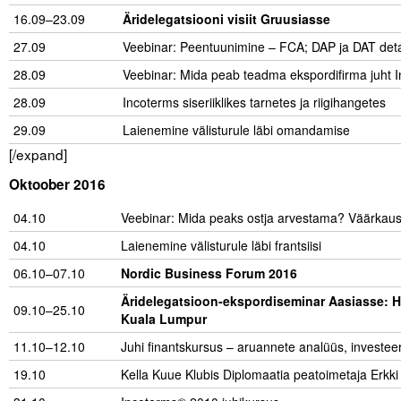
16.09–23.09
Äridelegatsiooni visiit Gruusiasse
27.09
Veebinar: Peentuunimine – FCA; DAP ja DAT det
28.09
Veebinar: Mida peab teadma ekspordifirma juht I
28.09
Incoterms siseriiklikes tarnetes ja riigihangetes
29.09
Laienemine välisturule läbi omandamise
[/expand]
Oktoober 2016
04.10
Veebinar: Mida peaks ostja arvestama? Väärkaus
04.10
Laienemine välisturule läbi frantsiisi
06.10–07.10
Nordic Business Forum 2016
Äridelegatsioon-ekspordiseminar Aasiasse: H
09.10–25.10
Kuala Lumpur
11.10–12.10
Juhi finantskursus – aruannete analüüs, investe
19.10
Kella Kuue Klubis Diplomaatia peatoimetaja Erkki