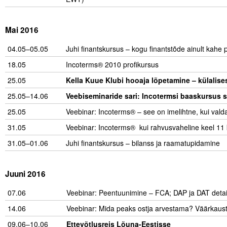
Mai 2016
04.05–05.05
Juhi finantskursus – kogu finantstõde ainult kahe
18.05
Incoterms® 2010 profikursus
25.05
Kella Kuue Klubi hooaja lõpetamine – külalis
25.05–14.06
Veebiseminaride sari: Incotermsi baaskursus sp
25.05
Veebinar: Incoterms® – see on imelihtne, kui vald
31.05
Veebinar: Incoterms® kui rahvusvaheline keel 11 
31.05–01.06
Juhi finantskursus – bilanss ja raamatupidamine
Juuni 2016
07.06
Veebinar: Peentuunimine – FCA; DAP ja DAT deta
14.06
Veebinar: Mida peaks ostja arvestama? Väärkaus
09.06–10.06
Ettevõtlusreis Lõuna-Eestisse