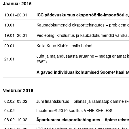
Jaanuar 2016
Tegevused
19.01–20.01
ICC pädevuskursus eksportöörile-importöörile, 
Publikatsioonid
19.01
Kaubadokumendid eksporttehingutes – probleemi
19.01–20.01
Arvamus
Veoleping, kindlustus ja kaubadokumendid välisk
20.01
Kella Kuue Klubis Leslie Leino!
Viidad
Juht ja majandusaasta aruanne – midagi enamat kui 
21.01
ICC WBO
EWT)
Algavad individuaalkohtumised Soome/ Itaalia/
ICC komisjonid
Digiraamatukogu
Veebruar 2016
Juhendid ja väljaanded
02.02–03.02
Juhi finantskursus – bilanss ja raamatupidamine (
Videod
04.02
Incoterms® 2010 koolitus VENE KEELES!
08.02–10.02
Äpardustest eksporditehingutes – õpime teis
Kontakt