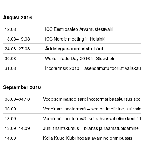
August 2016
12.08
ICC Eesti osaleb Arvamusfestivalil
18.08–19.08
ICC Nordic meeting in Helsinki
24.08–27.08
Äridelegatsiooni visiit Lätti
30.08
World Trade Day 2016 in Stockholm
31.08
Incoterms® 2010 – asendamatu tööriist väliskau
September 2016
06.09–04.10
Veebiseminaride sari: Incotermsi baaskursus spets
06.09
Veebinar: Incoterms® – see on imelihtne, kui val
13.09
Veebinar: Incoterms® kui rahvusvaheline keel 11
13.09–14.09
Juhi finantskursus – bilanss ja raamatupidamine
14.09
Kella Kuue Klubi hooaja avamine omnibussis