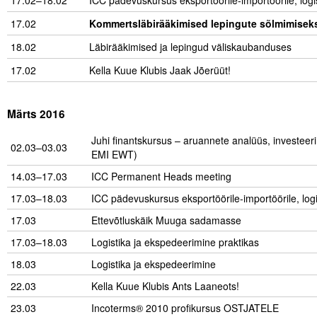
17.02–18.02
ICC pädevuskursus eksportöörile-importöörile, logi
Liitu meililistiga
17.02
Kommertsläbirääkimised lepingute sõlmimisek
Oskusteave
18.02
Läbirääkimised ja lepingud väliskaubanduses
Incoterms® 2020
17.02
Kella Kuue Klubis Jaak Jõerüüt!
Abimaterjalid
Märts 2016
Projektid
Juhi finantskursus – aruannete analüüs, investeer
02.03–03.03
EMI EWT)
14.03–17.03
ICC Permanent Heads meeting
17.03–18.03
ICC pädevuskursus eksportöörile-importöörile, log
17.03
Ettevõtluskäik Muuga sadamasse
17.03–18.03
Logistika ja ekspedeerimine praktikas
18.03
Logistika ja ekspedeerimine
22.03
Kella Kuue Klubis Ants Laaneots!
23.03
Incoterms® 2010 profikursus OSTJATELE