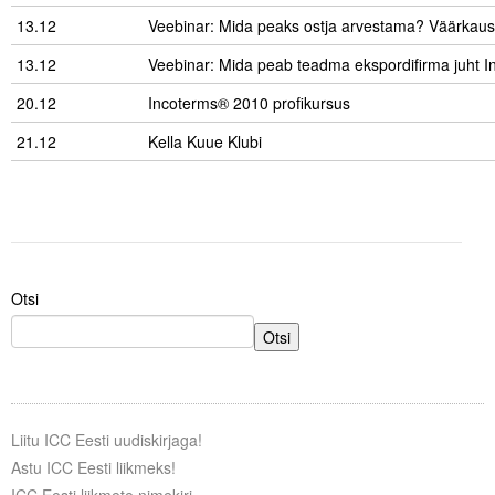
13.12
Veebinar: Mida peaks ostja arvestama? Väärkaus
13.12
Veebinar: Mida peab teadma ekspordifirma juht I
20.12
Incoterms® 2010 profikursus
21.12
Kella Kuue Klubi
Otsi
Otsi
Liitu ICC Eesti uudiskirjaga!
Astu ICC Eesti liikmeks!