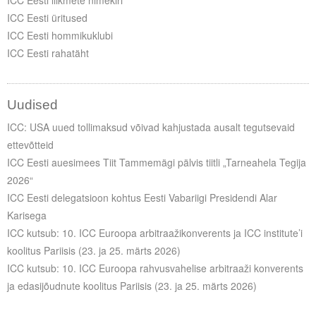
ICC Eesti liikmete nimekiri
ICC Eesti üritused
ICC Eesti hommikuklubi
ICC Eesti rahatäht
Uudised
ICC: USA uued tollimaksud võivad kahjustada ausalt tegutsevaid
ettevõtteid
ICC Eesti auesimees Tiit Tammemägi pälvis tiitli „Tarneahela Tegija
2026“
ICC Eesti delegatsioon kohtus Eesti Vabariigi Presidendi Alar
Karisega
ICC kutsub: 10. ICC Euroopa arbitraažikonverents ja ICC institute’i
koolitus Pariisis (23. ja 25. märts 2026)
ICC kutsub: 10. ICC Euroopa rahvusvahelise arbitraaži konverents
ja edasijõudnute koolitus Pariisis (23. ja 25. märts 2026)