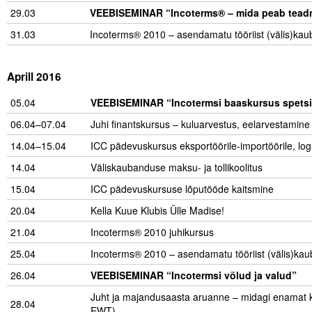
29.03
VEEBISEMINAR “Incoterms® – mida peab teadma
31.03
Incoterms® 2010 – asendamatu tööriist (välis)kaub
Aprill 2016
05.04
VEEBISEMINAR “Incotermsi baaskursus spetsia
06.04–07.04
Juhi finantskursus – kuluarvestus, eelarvestamine
14.04–15.04
ICC pädevuskursus eksportöörile-importöörile, log
14.04
Väliskaubanduse maksu- ja tollikoolitus
15.04
ICC pädevuskursuse lõputööde kaitsmine
20.04
Kella Kuue Klubis Ülle Madise!
21.04
Incoterms® 2010 juhikursus
25.04
Incoterms® 2010 – asendamatu tööriist (välis)kaub
26.04
VEEBISEMINAR “Incotermsi võlud ja valud”
Juht ja majandusaasta aruanne – midagi enamat kui 
28.04
EWT)