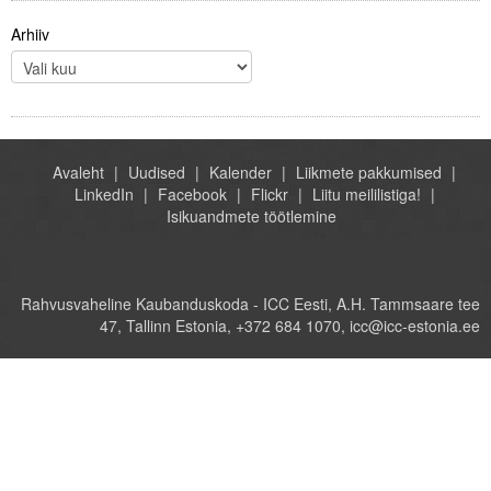
Arhiiv
Avaleht
Uudised
Kalender
Liikmete pakkumised
LinkedIn
Facebook
Flickr
Liitu meililistiga!
Isikuandmete töötlemine
Rahvusvaheline Kaubanduskoda - ICC Eesti, A.H. Tammsaare tee
47, Tallinn Estonia, +372 684 1070, icc@icc-estonia.ee