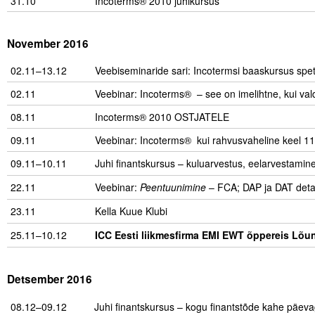
31.10
Incoterms® 2010 juhikursus
November 2016
02.11–13.12
Veebiseminaride sari: Incotermsi baaskursus spetsi
02.11
Veebinar: Incoterms® – see on imelihtne, kui val
08.11
Incoterms® 2010 OSTJATELE
09.11
Veebinar: Incoterms® kui rahvusvaheline keel 11
09.11–10.11
Juhi finantskursus – kuluarvestus, eelarvestamin
22.11
Veebinar:
Peentuunimine
– FCA; DAP ja DAT deta
23.11
Kella Kuue Klubi
25.11–10.12
ICC Eesti liikmesfirma EMI EWT õppereis Lõ
Detsember 2016
08.12–09.12
Juhi finantskursus – kogu finantstõde kahe päeva