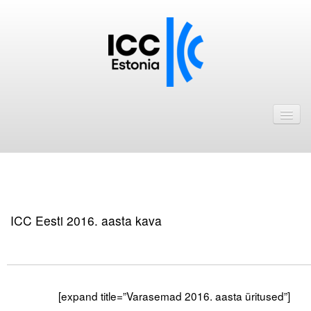
Avaleht
Uudised
Liikmed
ICC Eesti liikmebaas
ICC Eesti 2016. aasta kava
Liikmete pakkumised
Astu ICC Eesti liikmeks!
.
Kalender
[expand title=”Varasemad 2016. aasta üritused”]
ICC Eesti