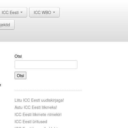
ICC Eesti
ICC WBO
jektid
Otsi
Otsi
e
Liitu ICC Eesti uudiskirjaga!
Astu ICC Eesti liikmeks!
ICC Eesti liikmete nimekiri
ICC Eesti üritused