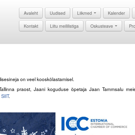
Avaleht
Uudised
Liikmed
Kalender
Kontakt
Liitu meililistiga
Oskusteave
Pro
isesineja on veel kooskõlastamisel.
 Tallinna praost, Jaani koguduse õpetaja Jaan Tammsalu mei
i
SIIT
.