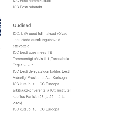
ICC Eesti hommikuklubi
ICC Eesti rahatäht
Uudised
ICC: USA uued tollimaksud võivad
kahjustada ausalt tegutsevaid
ettevõtteid
ICC Eesti auesimees Tiit
Tammemägi pälvis tiitli „Tarneahela
Tegija 2026“
ICC Eesti delegatsioon kohtus Eesti
Vabariigi Presidendi Alar Karisega
ICC kutsub: 10. ICC Euroopa
arbitraažikonverents ja ICC institute’i
koolitus Pariisis (23. ja 25. märts
2026)
ICC kutsub: 10. ICC Euroopa