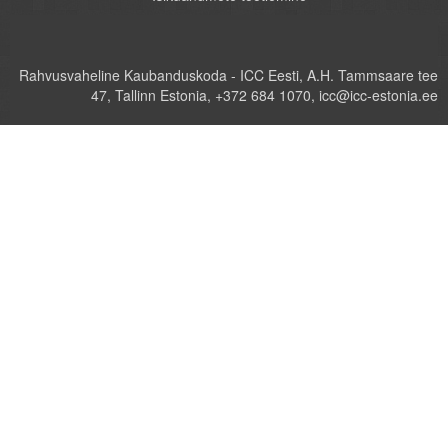
Rahvusvaheline Kaubanduskoda - ICC Eesti, A.H. Tammsaare tee
47, Tallinn Estonia, +372 684 1070, icc@icc-estonia.ee