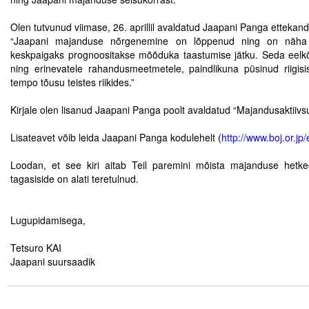
.
Olen tutvunud viimase, 26. aprillil avaldatud Jaapani Panga ettekand
Tegevused
“Jaapani majanduse nõrgenemine on lõppenud ning on näha
keskpaigaks prognoositakse mõõduka taastumise jätku. Seda eelkõig
Publikatsioonid
ning erinevatele rahandusmeetmetele, paindlikuna püsinud riigis
tempo tõusu teistes riikides.”
Arvamus
.
Kirjale olen lisanud Jaapani Panga poolt avaldatud “Majandusaktiivsu
Viidad
.
Lisateavet võib leida Jaapani Panga kodulehelt (
http://www.boj.or.jp
ICC WBO
.
Loodan, et see kiri aitab Teil paremini mõista majanduse hetke
ICC komisjonid
tagasiside on alati teretulnud.
.
Digiraamatukogu
.
Lugupidamisega,
Juhendid ja väljaanded
.
Tetsuro KAI
Videod
Jaapani suursaadik
.
Kontakt