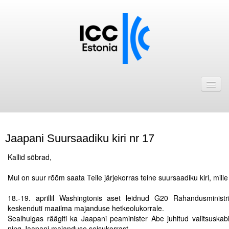
Avaleht
Uudised
Liikmed
Jaapani Suursaadiku kiri nr 17
ICC Eesti liikmebaas
Kallid sõbrad,
Liikmete pakkumised
.
Mul on suur rõõm saata Teile järjekorras teine suursaadiku kiri, mi
Astu ICC Eesti liikmeks!
.
18.-19. aprillil Washingtonis aset leidnud G20 Rahandusministr
keskenduti maailma majanduse hetkeolukorrale.
Kalender
Sealhulgas räägiti ka Jaapani peaminister Abe juhitud valitsuskabi
ICC Eesti
ning Jaapani majanduse seisukorrast.