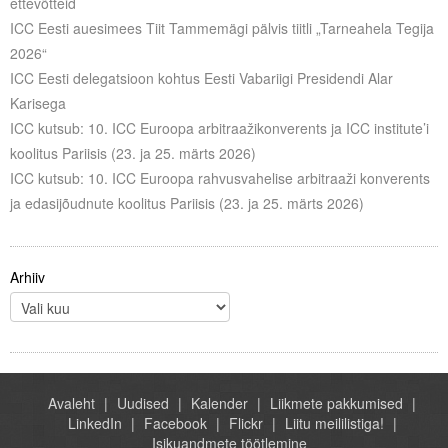
ettevõtteid
ICC Eesti auesimees Tiit Tammemägi pälvis tiitli „Tarneahela Tegija
2026“
ICC Eesti delegatsioon kohtus Eesti Vabariigi Presidendi Alar
Karisega
ICC kutsub: 10. ICC Euroopa arbitraažikonverents ja ICC institute’i
koolitus Pariisis (23. ja 25. märts 2026)
ICC kutsub: 10. ICC Euroopa rahvusvahelise arbitraaži konverents
ja edasijõudnute koolitus Pariisis (23. ja 25. märts 2026)
Arhiiv
Avaleht
Uudised
Kalender
Liikmete pakkumised
LinkedIn
Facebook
Flickr
Liitu meililistiga!
Isikuandmete töötlemine