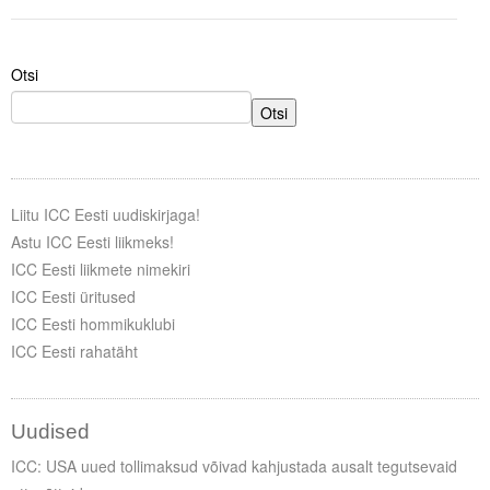
Liitu meililistiga
Oskusteave
Otsi
Incoterms® 2020
Otsi
Abimaterjalid
Projektid
Liitu ICC Eesti uudiskirjaga!
Astu ICC Eesti liikmeks!
ICC Eesti liikmete nimekiri
ICC Eesti üritused
ICC Eesti hommikuklubi
ICC Eesti rahatäht
Uudised
ICC: USA uued tollimaksud võivad kahjustada ausalt tegutsevaid