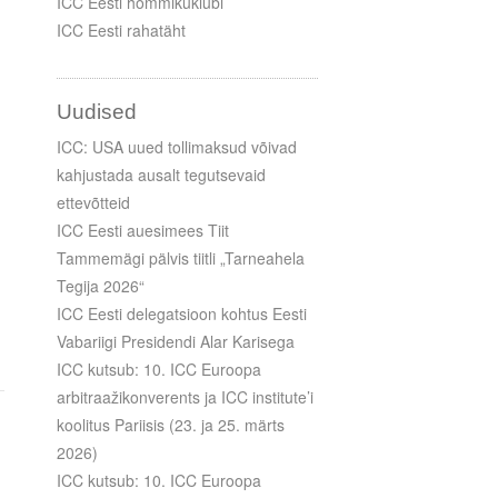
ICC Eesti hommikuklubi
ICC Eesti rahatäht
Uudised
ICC: USA uued tollimaksud võivad
kahjustada ausalt tegutsevaid
ettevõtteid
ICC Eesti auesimees Tiit
Tammemägi pälvis tiitli „Tarneahela
Tegija 2026“
ICC Eesti delegatsioon kohtus Eesti
Vabariigi Presidendi Alar Karisega
ICC kutsub: 10. ICC Euroopa
arbitraažikonverents ja ICC institute’i
koolitus Pariisis (23. ja 25. märts
2026)
ICC kutsub: 10. ICC Euroopa