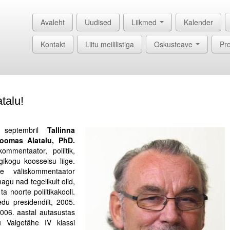
Avaleht
Uudised
Liikmed
Kalender
Kontakt
Liitu meililistiga
Oskusteave
Pro
talu!
 septembril
Tallinna
Toomas Alatalu, PhD.
ommentaator, poliitik,
gikogu koosseisu liige.
e väliskommentaator
agu nad tegelikult olid,
a noorte poliitikakooli.
edu presidendilt, 2005.
 2006. aastal autasustas
u Valgetähe IV klassi