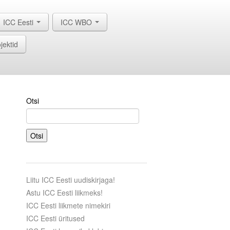
ICC Eesti
ICC WBO
jektid
Otsi
Otsi
Liitu ICC Eesti uudiskirjaga!
Astu ICC Eesti liikmeks!
ICC Eesti liikmete nimekiri
ICC Eesti üritused