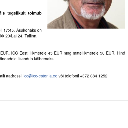
Mis tegelikult toimub
ell 17:45. Asukohaks on
ikk 29/Lai 24, Tallinn.
 EUR, ICC Eesti liikmetele 45 EUR ning mitteliikmetele 50 EUR. Hind
Hindadele lisandub käibemaks!
aili aadressil
icc@icc-estonia.ee
või telefonil +372 684 1252.