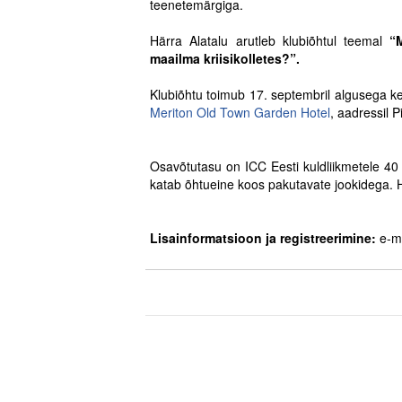
teenetemärgiga.
.
Härra Alatalu arutleb klubiõhtul teemal
“
maailma kriisikolletes?”.
.
Klubiõhtu toimub 17. septembril algusega k
Meriton Old Town Garden Hotel
, aadressil P
.
.
Osavõtutasu on ICC Eesti kuldliikmetele 40
katab õhtueine koos pakutavate jookidega. 
.
.
Lisainformatsioon ja registreerimine
:
e-m
.