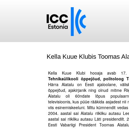
Kella Kuue Klubis Toomas Ala
.
Kella Kuue Klubi hooaja avab 17.
Tehnikaülikooli õppejõud, politoloog 
Härra Alatalu on Eesti ajaloolane, välisk
õppejõud, ajakirjanik ning olnud mitme Rii
Alatalu oli 60ndate lõpus populaarn
televisioonis, kus püüe rääkida asjadest nii n
viis esinemiskeeluni. Mitu kümnendit vedas t
2004. aastal sai Alatalu riikliku autasu Le
aastal sai riikliku autasu Läti presidendilt.
Eesti Vabariigi President Toomas Alatal