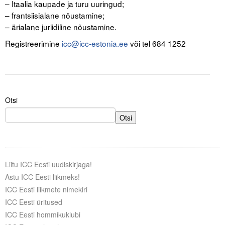
– Itaalia kaupade ja turu uuringud;
Liitu meililistiga
– frantsiisialane nõustamine;
Oskusteave
– ärialane juriidiline nõustamine.
Registreerimine
icc@icc-estonia.ee
või tel 684 1252
Incoterms® 2020
Abimaterjalid
Projektid
Otsi
Otsi
Liitu ICC Eesti uudiskirjaga!
Astu ICC Eesti liikmeks!
ICC Eesti liikmete nimekiri
ICC Eesti üritused
ICC Eesti hommikuklubi