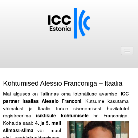
Avaleht
Uudised
Liikmed
Kohtumised Alessio Franconiga – Itaalia
ICC Eesti liikmebaas
Mai alguses on Tallinnas oma fotonäituse avamisel
ICC
Liikmete pakkumised
. Kutsume kasutama
partner Itaalias Alessio Fra
nconi
võimalust ja Itaalia turule sisenemisest huvitatutel
Astu ICC Eesti liikmeks!
registreerima
hr. Franconiga.
isiklikule kohtumisele
Kohtuda saab
4. ja 5.
mail
Kalender
või muul
silmast-silma
ICC Eesti
ajal veebinõupidamisena.