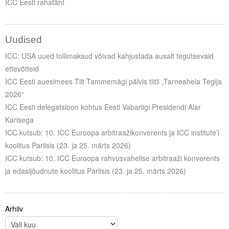
ICC Eesti rahatäht
Uudised
ICC: USA uued tollimaksud võivad kahjustada ausalt tegutsevaid
ettevõtteid
ICC Eesti auesimees Tiit Tammemägi pälvis tiitli „Tarneahela Tegija
2026“
ICC Eesti delegatsioon kohtus Eesti Vabariigi Presidendi Alar
Karisega
ICC kutsub: 10. ICC Euroopa arbitraažikonverents ja ICC institute’i
koolitus Pariisis (23. ja 25. märts 2026)
ICC kutsub: 10. ICC Euroopa rahvusvahelise arbitraaži konverents
ja edasijõudnute koolitus Pariisis (23. ja 25. märts 2026)
Arhiiv