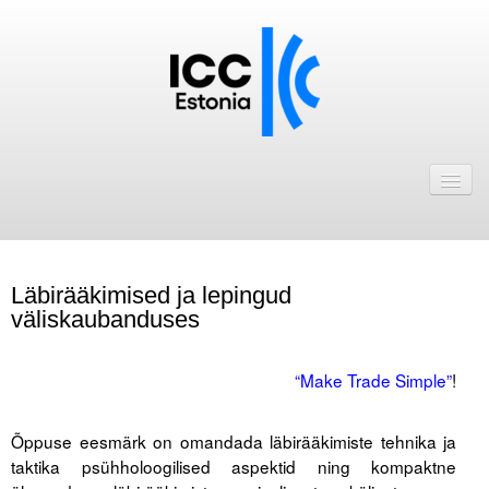
Avaleht
Uudised
Liikmed
Läbirääkimised ja lepingud
ICC Eesti liikmebaas
väliskaubanduses
Liikmete pakkumised
.
“Make Trade Simple”
!
Astu ICC Eesti liikmeks!
.
Õppuse eesmärk on omandada läbirääkimiste tehnika ja
Kalender
taktika psühholoogilised aspektid ning kompaktne
ICC Eesti