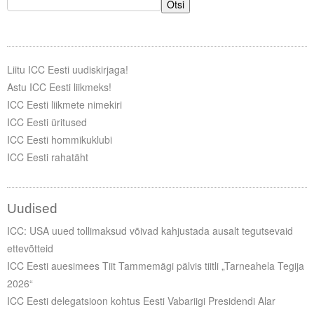
Otsi
Liitu ICC Eesti uudiskirjaga!
Astu ICC Eesti liikmeks!
ICC Eesti liikmete nimekiri
ICC Eesti üritused
ICC Eesti hommikuklubi
ICC Eesti rahatäht
Uudised
ICC: USA uued tollimaksud võivad kahjustada ausalt tegutsevaid
ettevõtteid
ICC Eesti auesimees Tiit Tammemägi pälvis tiitli „Tarneahela Tegija
2026“
ICC Eesti delegatsioon kohtus Eesti Vabariigi Presidendi Alar