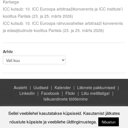
Karisega
ICC kutsub: 10. ICC Euroopa arbitraažikonverents ja ICC institute’i
koolitus Pariisis (23. ja 25. märts 2026)
ICC kutsub: 10. ICC Euroopa rahvusvahelise arbitraaži konverents
ja edasijõudnute koolitus Pariisis (23. ja 25. märts 2026)
Arhiiv
Avaleht
Uudised
Kalender
Liikmete pakkumised
LinkedIn
Facebook
Flickr
Liitu meililistiga!
Isikuandmete töötlemine
Sellel veebilehel kasutatakse küpsiseid. Kasutamist jätkates
nõustute küpsiste ja veebilehe üldtingimustega.
Rahvusvaheline Kaubanduskoda - ICC Eesti, A.H. Tammsaare tee
Nõustun
47, Tallinn Estonia, +372 684 1070, icc@icc-estonia.ee