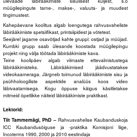
ülevaade läbirääkimiste sisulisest küljest, s.o
müügilepingute tarne-, makse-, valuuta- ja muudest
Tegevused
tingimustest.
Kahepäevane koolitus algab loengutega rahvusvaheliste
Publikatsioonid
läbirääkimiste spetsiifikast, printsiipidest ja võtetest.
Arvamus
Seejärel jagame osavõtjad kahte gruppi: ostjad ja müüjad.
Kumbki grupp saab ülesande koostada müügilepingu
Viidad
projekt ning välja töötada läbirääkimiste kava.
Teine koolipäev algab viimaste ettevalmistustega
ICC WBO
läbirääkimisteks. Läbirääkimised jäädvustatakse
videokaameraga. Järgneb toimunud läbirääkimiste sisu ja
ICC komisjonid
psühholoogiliste aspektide analüüs koos video
läbivaatamisega. Kogu õppuse käigus käsitletakse
Digiraamatukogu
mitmeid õpetlikke näiteid läbirääkimiste praktikast.
.
Juhendid ja väljaanded
Lektorid:
Videod
Rahvusvahelise Kaubanduskoja
Tiit Tammemägi, PhD –
ICC Kaubandusõiguse ja -praktika Komisjoni liige,
Kontakt
Incoterms 1990, 2000 ja 2010 eestindaja