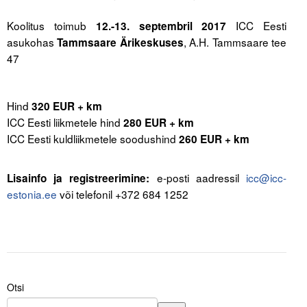
Liitu meililistiga
Koolitus toimub
ICC Eesti
12.-13. septembril 2017
Oskusteave
asukohas
, A.H. Tammsaare tee
Tammsaare Ärikeskuses
47
Incoterms® 2020
.
.
Abimaterjalid
Hind
320 EUR + km
ICC Eesti liikmetele hind
280 EUR + km
Projektid
ICC Eesti kuldliikmetele soodushind
260 EUR + km
.
e-posti aadressil
icc@icc-
Lisainfo ja registreerimine:
estonia.ee
või telefonil +372 684 1252
.
Otsi