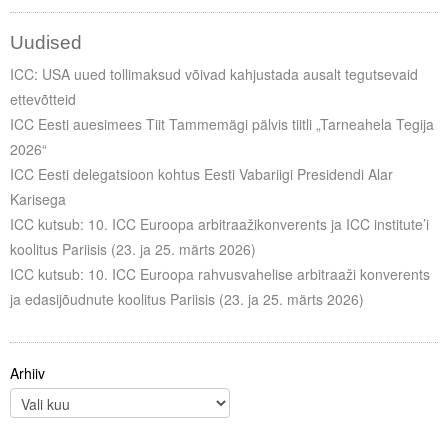
Liitu meililistiga
Uudised
Oskusteave
ICC: USA uued tollimaksud võivad kahjustada ausalt tegutsevaid
Incoterms® 2020
ettevõtteid
ICC Eesti auesimees Tiit Tammemägi pälvis tiitli „Tarneahela Tegija
Abimaterjalid
2026“
ICC Eesti delegatsioon kohtus Eesti Vabariigi Presidendi Alar
Projektid
Karisega
ICC kutsub: 10. ICC Euroopa arbitraažikonverents ja ICC institute’i
koolitus Pariisis (23. ja 25. märts 2026)
ICC kutsub: 10. ICC Euroopa rahvusvahelise arbitraaži konverents
ja edasijõudnute koolitus Pariisis (23. ja 25. märts 2026)
Arhiiv