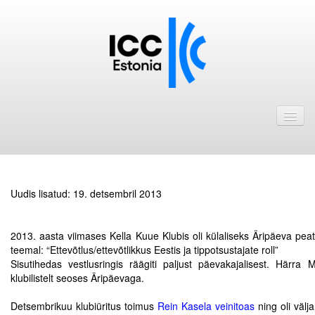
Avaleht
Uudised
Liikmed
Uudis lisatud: 19. detsembril 2013
ICC Eesti liikmebaas
.
.
Liikmete pakkumised
2013. aasta viimases Kella Kuue Klubis oli külaliseks Äripäeva pe
teemal: “Ettevõtlus/ettevõtlikkus Eestis ja tippotsustajate roll”
Astu ICC Eesti liikmeks!
Sisutihedas vestlusringis räägiti paljust päevakajalisest. Härra
klubilistelt seoses Äripäevaga.
Kalender
.
Detsembrikuu klubiüritus toimus
Rein Kasela veinitoas
ning oli väl
ICC Eesti