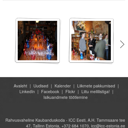
Avaleht
Uudised
Kalender
Liikmete pakkumised
LinkedIn
Facebook
Flickr
Liitu meililistiga!
Isikuandmete töötlemine
Rahvusvaheline Kaubanduskoda - ICC Eesti, A.H. Tammsaare tee
47, Tallinn Estonia, +372 684 1070, icc@icc-estonia.ee