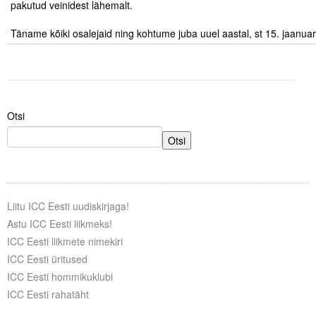
pakutud veinidest lähemalt.
.
Tegevused
Täname kõiki osalejaid ning kohtume juba uuel aastal, st 15. jaanuar
Publikatsioonid
Arvamus
Viidad
Otsi
Otsi
ICC WBO
ICC komisjonid
Liitu ICC Eesti uudiskirjaga!
Digiraamatukogu
Astu ICC Eesti liikmeks!
Juhendid ja väljaanded
ICC Eesti liikmete nimekiri
ICC Eesti üritused
Videod
ICC Eesti hommikuklubi
ICC Eesti rahatäht
Kontakt