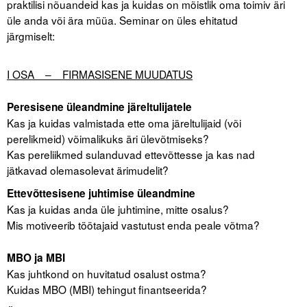
praktilisi nõuandeid kas ja kuidas on mõistlik oma toimiv äri
üle anda või ära müüa. Seminar on üles ehitatud
Tegevused
järgmiselt:
.
Publikatsioonid
I OSA – FIRMASISENE MUUDATUS
Arvamus
Peresisene üleandmine järeltulijatele
Viidad
Kas ja kuidas valmistada ette oma järeltulijaid (või
perelikmeid) võimalikuks äri ülevõtmiseks?
ICC WBO
Kas pereliikmed sulanduvad ettevõttesse ja kas nad
jätkavad olemasolevat ärimudelit?
ICC komisjonid
Ettevõttesisene juhtimise üleandmine
Digiraamatukogu
Kas ja kuidas anda üle juhtimine, mitte osalus?
Mis motiveerib töötajaid vastutust enda peale võtma?
Juhendid ja väljaanded
MBO ja MBI
Videod
Kas juhtkond on huvitatud osalust ostma?
Kuidas MBO (MBI) tehingut finantseerida?
Kontakt