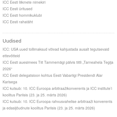
ICC Eesti liikmete nimekiri
ICC Eesti üritused
ICC Eesti hommikuklubi
ICC Eesti rahatäht
Uudised
ICC: USA uued tollimaksud võivad kahjustada ausalt tegutsevaid
ettevõtteid
ICC Eesti auesimees Tiit Tammemägi pälvis tiitli „Tarneahela Tegija
2026“
ICC Eesti delegatsioon kohtus Eesti Vabariigi Presidendi Alar
Karisega
ICC kutsub: 10. ICC Euroopa arbitraažikonverents ja ICC institute’i
koolitus Pariisis (23. ja 25. märts 2026)
ICC kutsub: 10. ICC Euroopa rahvusvahelise arbitraaži konverents
ja edasijõudnute koolitus Pariisis (23. ja 25. märts 2026)