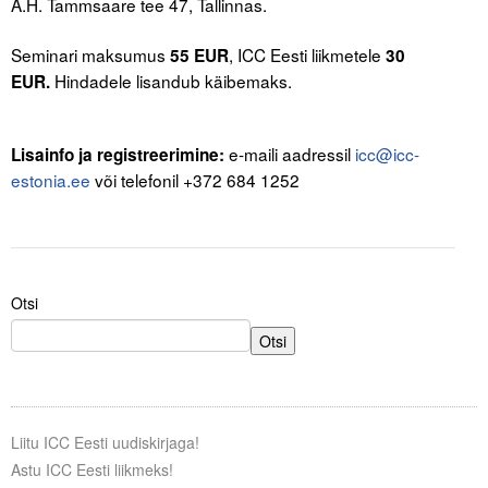
A.H. Tammsaare tee 47, Tallinnas.
.
Seminari maksumus
, ICC Eesti liikmetele
55 EUR
30
Hindadele lisandub käibemaks.
EUR.
.
e-maili aadressil
icc@icc-
Lisainfo ja registreerimine:
estonia.ee
või telefonil +372 684 1252
Otsi
Otsi
Liitu ICC Eesti uudiskirjaga!
Astu ICC Eesti liikmeks!