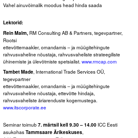
Vahel ainuvõimalik moodus head hinda saada
.
Lektorid:
RM Consulting AB & Partners, tegevpartner,
Rein Malm,
Rootsi
ettevõttemaakler, omandamis – ja müügitehingute
rahvusvaheline nõustaja, rahvusvaheliste strateegiliste
ühinemiste ja ülevõtmiste spetsialist.
www.rmcap.com
, International Trade Services OÜ,
Tambet Made
tegevpartner
ettevõttemaakler, omandamis – ja müügitehingute
rahvusvaheline nõustaja, ettevõtte hindaja,
rahvusvaheliste äriarenduste kogemustega.
www.itscorporate.ee
.
Seminar toimub
ICC Eesti
7. märtsil kell 9.30 – 14.00
asukohas
,
Tammsaare Ärikeskuses