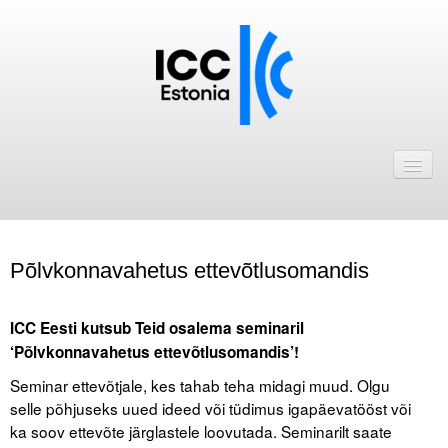
Avaleht
Uudised
Liikmed
Põlvkonnavahetus ettevõtlusomandis
ICC Eesti liikmebaas
.
Liikmete pakkumised
ICC Eesti kutsub Teid osalema seminaril
‘Põlvkonnavahetus ettevõtlusomandis’!
Astu ICC Eesti liikmeks!
Seminar ettevõtjale, kes tahab teha midagi muud. Olgu
selle põhjuseks uued ideed või tüdimus igapäevatööst või
Kalender
ka soov ettevõte järglastele loovutada. Seminarilt saate
ICC Eesti