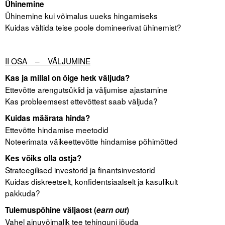
Ühinemine
Liitu meililistiga
Ühinemine kui võimalus uueks hingamiseks
Oskusteave
Kuidas vältida teise poole domineerivat ühinemist?
.
Incoterms® 2020
II OSA – VÄLJUMINE
Abimaterjalid
Kas ja millal on õige hetk väljuda?
Ettevõtte arengutsüklid ja väljumise ajastamine
Projektid
Kas probleemsest ettevõttest saab väljuda?
Kuidas määrata hinda?
Ettevõtte hindamise meetodid
Noteerimata väikeettevõtte hindamise põhimõtted
Kes võiks olla ostja?
Strateegilised investorid ja finantsinvestorid
Kuidas diskreetselt, konfidentsiaalselt ja kasulikult
pakkuda?
Tulemuspõhine väljaost (
earn out
)
Vahel ainuvõimalik tee tehinguni jõuda