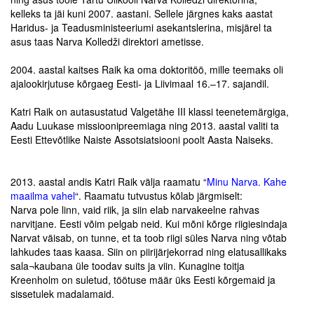
kelleks ta jäi kuni 2007. aastani. Sellele järgnes kaks aastat
Haridus- ja Teadusministeeriumi asekantslerina, misjärel ta
Tegevused
asus taas Narva Kolledži direktori ametisse.
.
Publikatsioonid
2004. aastal kaitses Raik ka oma doktoritöö, mille teemaks oli
ajalookirjutuse kõrgaeg Eesti- ja Liivimaal 16.–17. sajandil.
Arvamus
.
Katri Raik on autasustatud Valgetähe III klassi teenetemärgiga,
Viidad
Aadu Luukase missioonipreemiaga ning 2013. aastal valiti ta
Eesti Ettevõtlike Naiste Assotsiatsiooni poolt
Aasta Naiseks.
ICC WBO
.
.
ICC komisjonid
2013. aastal andis Katri Raik välja raamatu “
Minu Narva. Kahe
maailma vahel
“. Raamatu tutvustus kõlab järgmiselt:
Digiraamatukogu
Narva pole linn, vaid riik, ja siin elab narvakeelne rahvas
narvitjane. Eesti võim pelgab neid. Kui mõni kõrge riigiesindaja
Juhendid ja väljaanded
Narvat väisab, on tunne, et ta toob riigi süles Narva ning võtab
lahkudes taas kaasa.
Siin on piirijärjekorrad ning elatusallikaks
Videod
sala¬kaubana üle toodav suits ja viin. Kunagine toitja
Kreenholm on suletud, töötuse määr üks Eesti kõrgemaid ja
sissetulek madalamaid.
Kontakt
.