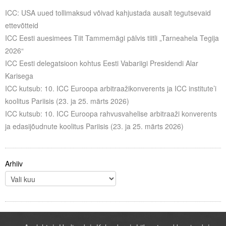
ICC: USA uued tollimaksud võivad kahjustada ausalt tegutsevaid
ettevõtteid
ICC Eesti auesimees Tiit Tammemägi pälvis tiitli „Tarneahela Tegija
2026“
ICC Eesti delegatsioon kohtus Eesti Vabariigi Presidendi Alar
Karisega
ICC kutsub: 10. ICC Euroopa arbitraažikonverents ja ICC institute’i
koolitus Pariisis (23. ja 25. märts 2026)
ICC kutsub: 10. ICC Euroopa rahvusvahelise arbitraaži konverents
ja edasijõudnute koolitus Pariisis (23. ja 25. märts 2026)
Arhiiv