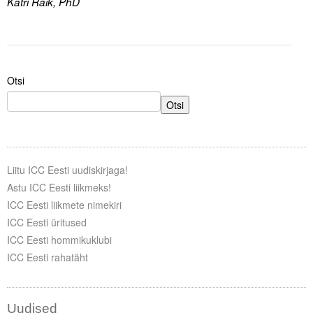
Katri Raik, PhD
Otsi
Otsi
Liitu ICC Eesti uudiskirjaga!
Astu ICC Eesti liikmeks!
ICC Eesti liikmete nimekiri
ICC Eesti üritused
ICC Eesti hommikuklubi
ICC Eesti rahatäht
Uudised