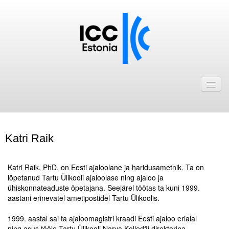
Avaleht
Uudised
Liikmed
Katri Raik
ICC Eesti liikmebaas
.
Liikmete pakkumised
Katri Raik, PhD, on Eesti ajaloolane ja haridusametnik. Ta on
l
õpetanud Tartu Ülikooli ajaloolase ning ajaloo ja
Astu ICC Eesti liikmeks!
ühiskonnateaduste õpetajana. Seejärel töötas ta kuni 1999.
aastani erinevatel ametipostidel Tartu Ülikoolis.
.
Kalender
1999. aastal sai ta ajaloomagistri kraadi Eesti ajaloo erialal
ICC Eesti
ning asus tööle Tartu Ülikooli Narva Kolledži direktorina,