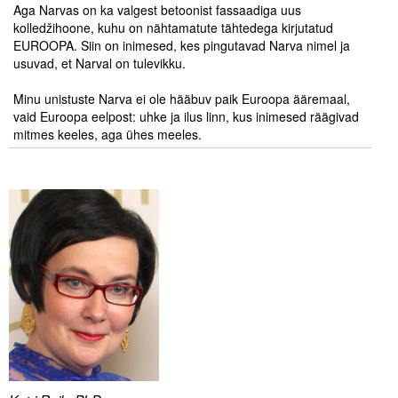
Aga Narvas on ka valgest betoonist fassaadiga uus
Liitu meililistiga
kolledžihoone, kuhu on nähtamatute tähtedega kirjutatud
Oskusteave
EUROOPA. Siin on inimesed, kes pingutavad Narva nimel ja
usuvad, et Narval on tulevikku.
.
Incoterms® 2020
Minu unistuste Narva ei ole hääbuv paik Euroopa ääremaal,
vaid Euroopa eelpost: uhke ja ilus linn, kus inimesed räägivad
Abimaterjalid
mitmes keeles, aga ühes meeles.
.
.
Projektid
.