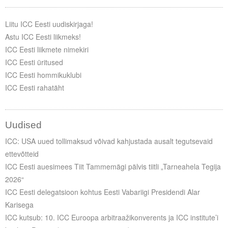
Liitu ICC Eesti uudiskirjaga!
Astu ICC Eesti liikmeks!
ICC Eesti liikmete nimekiri
ICC Eesti üritused
ICC Eesti hommikuklubi
ICC Eesti rahatäht
Uudised
ICC: USA uued tollimaksud võivad kahjustada ausalt tegutsevaid
ettevõtteid
ICC Eesti auesimees Tiit Tammemägi pälvis tiitli „Tarneahela Tegija
2026“
ICC Eesti delegatsioon kohtus Eesti Vabariigi Presidendi Alar
Karisega
ICC kutsub: 10. ICC Euroopa arbitraažikonverents ja ICC institute’i