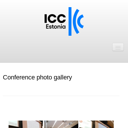
Avaleht
Uudised
Liikmed
Conference photo gallery
ICC Eesti liikmebaas
Liikmete pakkumised
Astu ICC Eesti liikmeks!
.
Kalender
ICC Eesti