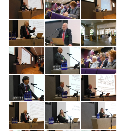
Tegevused
Publikatsioonid
Arvamus
Viidad
ICC WBO
ICC komisjonid
Digiraamatukogu
Juhendid ja väljaanded
Videod
Kontakt