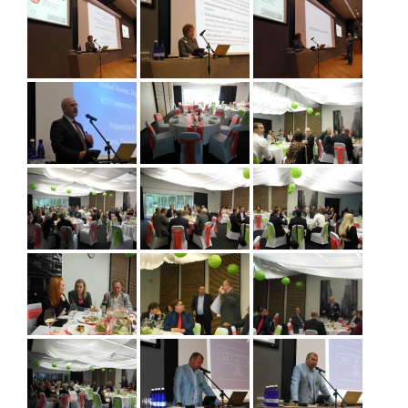
Liitu meililistiga
Oskusteave
Incoterms® 2020
Abimaterjalid
Projektid