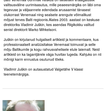
valitsusväline uurimisasutus, mille peaeesmärgiks on läbi oma
tegevuse ja väljaannete edendada arusaamist tänasest
Tegevused
olukorrast Venemaal ning sealsete arengute võimalikust
mõjust terves Balti regioonis.
Alates 2003. aastast on keskuse
Publikatsioonid
direktoriks Vladimir Juškin, kes asendas Riigikokku valitud
senist direktorit Marko Mihkelsoni.
Arvamus
.
Juškin on kirjutanud hulgaliselt artikleid ja kommentaare, kus
Viidad
professionaalselt analüüsitakse Venemaal toimuvat ja selle
mõju Baltikumile ja kogu rahvusvahelisele elule laiemalt. Neid
ICC WBO
artikleid on ka tagantjärele väga huvitav lugeda. Kahjuks on nii
mõnigi karm ennustus osutunud tõeks.
ICC komisjonid
.
Vladimir Juškin on autasustatud Valgetähe V klassi
Digiraamatukogu
teenetemärgiga.
.
Juhendid ja väljaanded
.
Videod
.
Kontakt