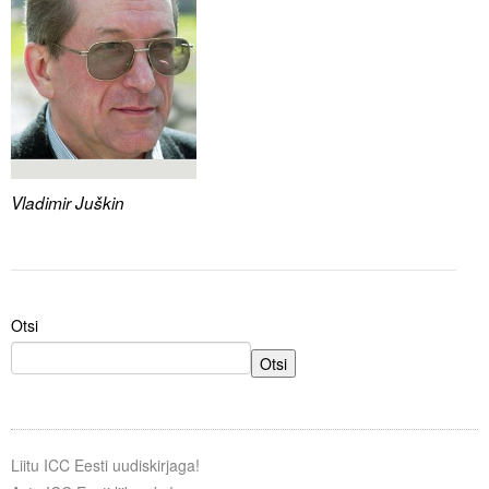
Liitu meililistiga
Oskusteave
Incoterms® 2020
Abimaterjalid
Projektid
Vladimir Juškin
Otsi
Otsi
Liitu ICC Eesti uudiskirjaga!