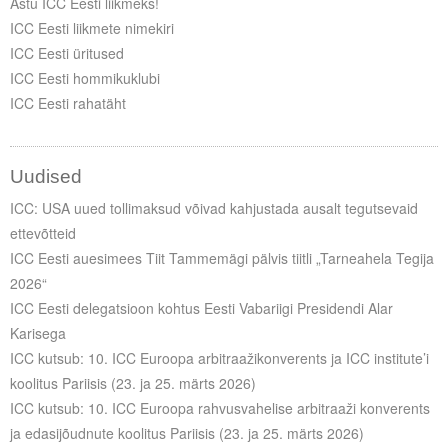
Astu ICC Eesti liikmeks!
ICC Eesti liikmete nimekiri
ICC Eesti üritused
ICC Eesti hommikuklubi
ICC Eesti rahatäht
Uudised
ICC: USA uued tollimaksud võivad kahjustada ausalt tegutsevaid
ettevõtteid
ICC Eesti auesimees Tiit Tammemägi pälvis tiitli „Tarneahela Tegija
2026“
ICC Eesti delegatsioon kohtus Eesti Vabariigi Presidendi Alar
Karisega
ICC kutsub: 10. ICC Euroopa arbitraažikonverents ja ICC institute’i
koolitus Pariisis (23. ja 25. märts 2026)
ICC kutsub: 10. ICC Euroopa rahvusvahelise arbitraaži konverents
ja edasijõudnute koolitus Pariisis (23. ja 25. märts 2026)