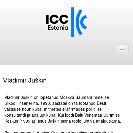
Avaleht
Uudised
Liikmed
Vladimir Juškin
ICC Eesti liikmebaas
.
Liikmete pakkumised
Vladimir Juškin on lõpetanud Moskva Baumani-nimelise
ülikooli insenerina. 1990. aastatel on ta töötanud Eesti
Astu ICC Eesti liikmeks!
valitsuse nõunikuna, mitmetes erafirmades poliitilise
konsultandi ja analüütikuna. Kui loodi Balti Venemaa Uurimise
Keskus (1999 a), asus Juškin sinna tööle juhtiva analüütikuna.
Kalender
.
ICC Eesti
Balti Venemaa Uurimise Keskus on iseseisev eraalgatuslik