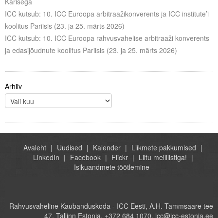
Karisega
ICC kutsub: 10. ICC Euroopa arbitraažikonverents ja ICC institute’i
koolitus Pariisis (23. ja 25. märts 2026)
ICC kutsub: 10. ICC Euroopa rahvusvahelise arbitraaži konverents
ja edasijõudnute koolitus Pariisis (23. ja 25. märts 2026)
Arhiiv
Avaleht
Uudised
Kalender
Liikmete pakkumised
LinkedIn
Facebook
Flickr
Liitu meililistiga!
Isikuandmete töötlemine
Rahvusvaheline Kaubanduskoda - ICC Eesti, A.H. Tammsaare tee
47, Tallinn Estonia, +372 684 1070, icc@icc-estonia.ee