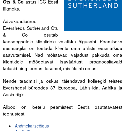
astus ICC Eesti
Ots & Co
liikmeks.
Tegevused
Advokaadibüroo
Publikatsioonid
Eversheds Sutherland Ots
& Co osutab
Arvamus
kaasaegsetele klientidele vajalikku õigusabi. Peamiseks
Viidad
eesmärgiks on toetada kliente oma äriliste eesmärkide
saavutamisel. Nad mõistavad vajadust pakkuda oma
klientidele mõõdetavat lisaväärtust, prognoositavaid
ICC WBO
kulusid ning teenust tasemel, mis ületab ootusi.
ICC komisjonid
Nende teadmisi ja oskusi täiendavad kolleegid teistes
Digiraamatukogu
Evershedsi büroodes 37 Euroopa, Lähis-Ida, Aafrika ja
Aasia riigis.
Juhendid ja väljaanded
Allpool on loetelu peamistest Eestis osutatavatest
Videod
teenustest.
Kontakt
Andmekaitseõigus