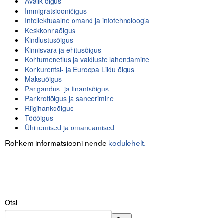
Avalik õigus
Liitu meililistiga
Immigratsiooniõigus
Intellektuaalne omand ja infotehnoloogia
Oskusteave
Keskkonnaõigus
Kindlustusõigus
Incoterms® 2020
Kinnisvara ja ehitusõigus
Kohtumenetlus ja vaidluste lahendamine
Abimaterjalid
Konkurentsi- ja Euroopa Liidu õigus
Maksuõigus
Projektid
Pangandus- ja finantsõigus
Pankrotiõigus ja saneerimine
Riigihankeõigus
Tööõigus
Ühinemised ja omandamised
Rohkem informatsiooni nende
kodulehelt.
Otsi