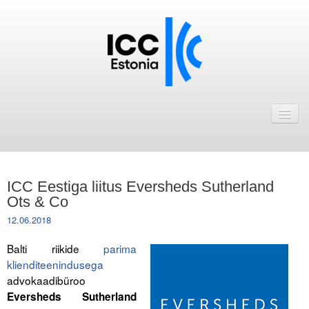
Avaleht
Uudised
Liikmed
ICC Eestiga liitus Eversheds Sutherland
ICC Eesti liikmebaas
Ots & Co
12.06.2018
Liikmete pakkumised
Balti riikide
parima
Astu ICC Eesti liikmeks!
klienditeenindusega
advokaadibüroo
Kalender
Eversheds Sutherland
ICC Eesti