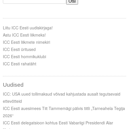
Otsi
Liitu ICC Eesti uudiskirjaga!
Astu ICC Eesti liikmeks!
ICC Eesti liikmete nimekiri
ICC Eesti üritused
ICC Eesti hommikuklubi
ICC Eesti rahatäht
Uudised
ICC: USA uued tollimaksud võivad kahjustada ausalt tegutsevaid
ettevõtteid
ICC Eesti auesimees Tiit Tammemägi pälvis tiitli „Tarneahela Tegija
2026“
ICC Eesti delegatsioon kohtus Eesti Vabariigi Presidendi Alar