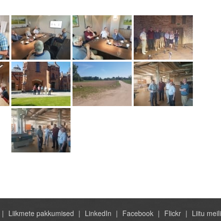
Liikmete pakkumised
LinkedIn
Facebook
Flickr
Liitu meili