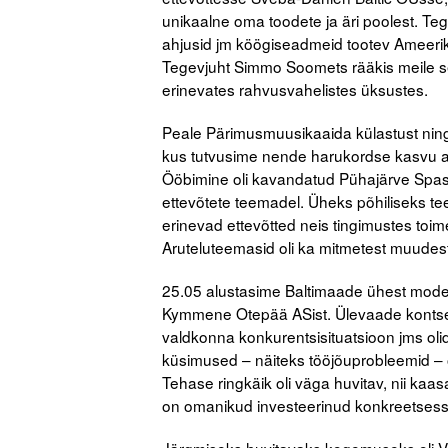
unikaalne oma toodete ja äri poolest. Te
ahjusid jm köögiseadmeid tootev Ameerika
Tegevjuht Simmo Soomets rääkis meile sel
erinevates rahvusvahelistes üksustes.
Peale Pärimusmuusikaaida külastust ning
kus tutvusime nende harukordse kasvu a
Ööbimine oli kavandatud Pühajärve Spas,
ettevõtete teemadel. Üheks põhiliseks t
erinevad ettevõtted neis tingimustes toim
Aruteluteemasid oli ka mitmetest muudes
25.05 alustasime Baltimaade ühest mode
Kymmene Otepää ASist. Ülevaade kontsern
valdkonna konkurentsisituatsioon jms olid
küsimused – näiteks tööjõuprobleemid – ol
Tehase ringkäik oli väga huvitav, nii kaa
on omanikud investeerinud konkreetsesse