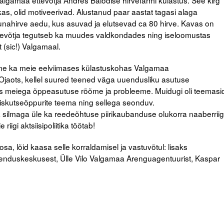
lgamaa ettevõtja Andres Balodise hirvefarmi külastus. See kirg
as, olid motiveerivad. Alustanud paar aastat tagasi alaga
unahirve aedu, kus asuvad ja elutsevad ca 80 hirve. Kavas on
tevõtja tegutseb ka muudes valdkondades ning iseloomustas
 (sic!) Valgamaal.
me ka meie eelviimases külastuskohas Valgamaa
jaots, kellel suured teened väga uuendusliku asutuse
agas meiega õppeasutuse rõõme ja probleeme. Muidugi oli teemasi
äliskutseõppurite teema ning sellega seonduv.
 silmaga üle ka reedeõhtuse piirikaubanduse olukorra naaberriig
riigi aktsiisipoliitika töötab!
 osa, lõid kaasa selle korraldamisel ja vastuvõtul: lisaks
Arenduskeskusest, Ülle Vilo Valgamaa Arenguagentuurist, Kaspar