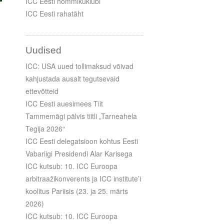
ICC Eesti hommikuklubi
ICC Eesti rahatäht
Uudised
ICC: USA uued tollimaksud võivad
kahjustada ausalt tegutsevaid
ettevõtteid
ICC Eesti auesimees Tiit
Tammemägi pälvis tiitli „Tarneahela
Tegija 2026“
ICC Eesti delegatsioon kohtus Eesti
Vabariigi Presidendi Alar Karisega
ICC kutsub: 10. ICC Euroopa
arbitraažikonverents ja ICC institute’i
koolitus Pariisis (23. ja 25. märts
2026)
ICC kutsub: 10. ICC Euroopa