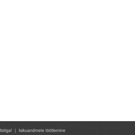
listiga!
Isikuandmete töötlemine