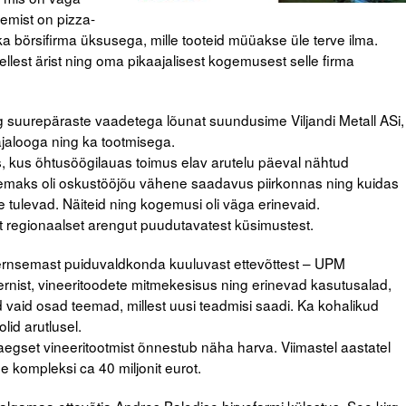
gemist on pizza-
 börsifirma üksusega, mille tooteid müüakse üle terve ilma.
lest ärist ning oma pikaajalisest kogemusest selle firma
 suurepäraste vaadetega lõunat suundusime Viljandi Metall ASi,
jalooga ning ka tootmisega.
 kus õhtusöögilauas toimus elav arutelu päeval nähtud
eemaks oli oskustööjõu vähene saadavus piirkonnas ning kuidas
e tulevad. Näiteid ning kogemusi oli väga erinevaid.
t regionaalset arengut puudutavatest küsimustest.
rnsemast puiduvaldkonda kuuluvast ettevõttest – UPM
ist, vineeritoodete mitmekesisus ning erinevad kasutusalad,
 vaid osad teemad, millest uusi teadmisi saadi. Ka kohalikud
id arutlusel.
saegset vineeritootmist õnnestub näha harva. Viimastel aastatel
 kompleksi ca 40 miljonit eurot.