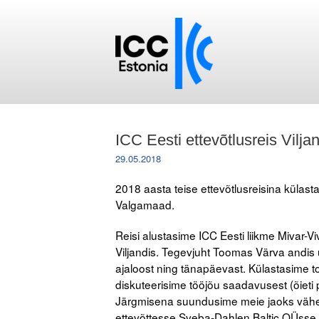
ICC Eesti ettevõtlusreis Vilja
29.05.2018
2018 aasta teise ettevõtlusreisina külasta
Valgamaad.
Reisi alustasime ICC Eesti liikme Mivar-
Viljandis. Tegevjuht Toomas Värva andis 
ajaloost ning tänapäevast. Külastasime t
diskuteerisime tööjõu saadavusest (õieti
Järgmisena suundusime meie jaoks väh
ettevõttesse Sveba-Dahlen Baltic OÜsse