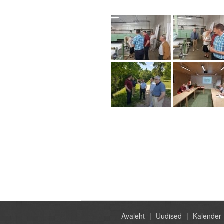
Avaleht
Uudised
Kalender