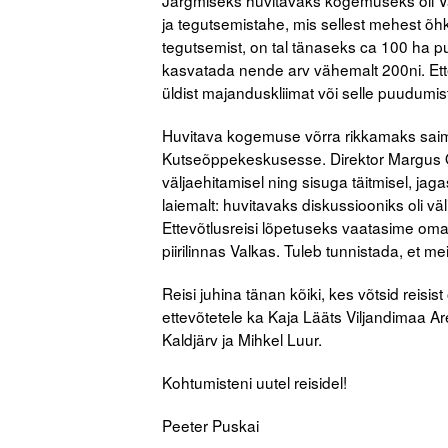
Järgmiseks huvitavaks kogemuseks oli Va
ja tegutsemistahe, mis sellest mehest õhk
tegutsemist, on tal tänaseks ca 100 ha p
kasvatada nende arv vähemalt 200ni. Et
üldist majanduskliimat või selle puudumist
Huvitava kogemuse võrra rikkamaks sai
Kutseõppekeskusesse. Direktor Margus O
väljaehitamisel ning sisuga täitmisel, j
laiemalt: huvitavaks diskussiooniks oli v
Ettevõtlusreisi lõpetuseks vaatasime oma
piirilinnas Valkas. Tuleb tunnistada, et meie 
Reisi juhina tänan kõiki, kes võtsid reisist
ettevõtetele ka Kaja Lääts Viljandimaa 
Kaldjärv ja Mihkel Luur.
Kohtumisteni uutel reisidel!
Peeter Puskai