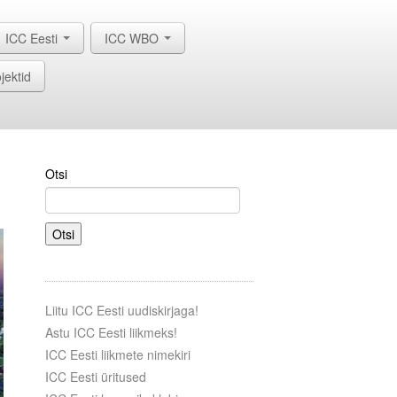
ICC Eesti
ICC WBO
jektid
Otsi
Otsi
Liitu ICC Eesti uudiskirjaga!
Astu ICC Eesti liikmeks!
ICC Eesti liikmete nimekiri
ICC Eesti üritused