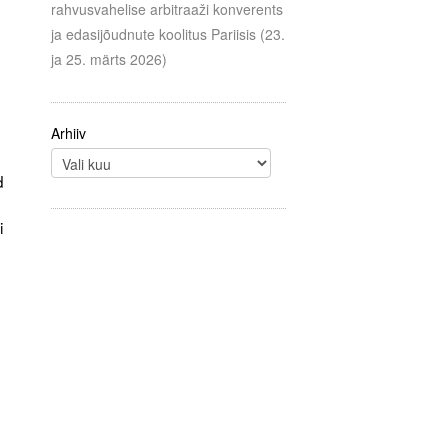
rahvusvahelise arbitraaži konverents
ja edasijõudnute koolitus Pariisis (23.
ja 25. märts 2026)
Arhiiv
d
i