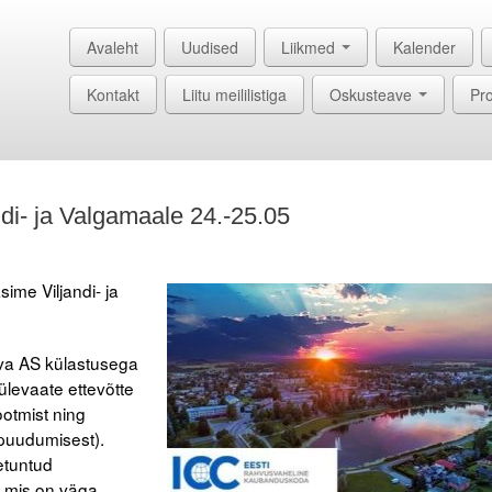
Avaleht
Uudised
Liikmed
Kalender
Kontakt
Liitu meililistiga
Oskusteave
Pro
ndi- ja Valgamaale 24.-25.05
sime Viljandi- ja
Viva AS külastusega
ülevaate ettevõtte
ootmist ning
 puudumisest).
etuntud
, mis on väga