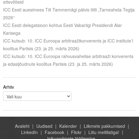
ettevõtteid
Liitu meililistiga
ICC Eesti auesimees Tiit Tammemägi pälvis tiitli „Tarneahela Tegija
Oskusteave
2026“
ICC Eesti delegatsioon kohtus Eesti Vabariigi Presidendi Alar
Incoterms® 2020
Karisega
ICC kutsub: 10. ICC Euroopa arbitraažikonverents ja ICC institute’i
Abimaterjalid
koolitus Pariisis (23. ja 25. märts 2026)
ICC kutsub: 10. ICC Euroopa rahvusvahelise arbitraaži konverents
Projektid
ja edasijõudnute koolitus Pariisis (23. ja 25. märts 2026)
Arhiiv
Avaleht
Uudised
Kalender
Liikmete pakkumised
LinkedIn
Facebook
Flickr
Liitu meililistiga!
Isikuandmete töötlemine