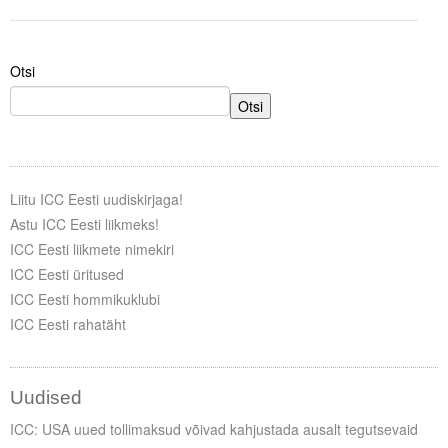
Tegevused
Otsi
Publikatsioonid
Otsi
Arvamus
Viidad
Liitu ICC Eesti uudiskirjaga!
ICC WBO
Astu ICC Eesti liikmeks!
ICC Eesti liikmete nimekiri
ICC komisjonid
ICC Eesti üritused
Digiraamatukogu
ICC Eesti hommikuklubi
ICC Eesti rahatäht
Juhendid ja väljaanded
Videod
Uudised
Kontakt
ICC: USA uued tollimaksud võivad kahjustada ausalt tegutsevaid