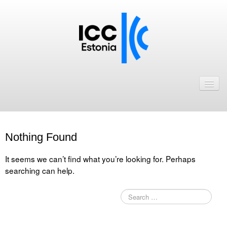
Avaleht
Uudised
Liikmed
Nothing Found
ICC Eesti liikmebaas
It seems we can’t find what you’re looking for. Perhaps
Liikmete pakkumised
searching can help.
Astu ICC Eesti liikmeks!
Kalender
ICC Eesti