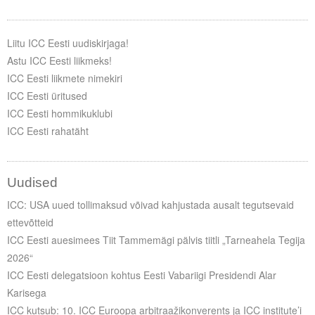
Liitu ICC Eesti uudiskirjaga!
Astu ICC Eesti liikmeks!
ICC Eesti liikmete nimekiri
ICC Eesti üritused
ICC Eesti hommikuklubi
ICC Eesti rahatäht
Uudised
ICC: USA uued tollimaksud võivad kahjustada ausalt tegutsevaid
ettevõtteid
ICC Eesti auesimees Tiit Tammemägi pälvis tiitli „Tarneahela Tegija
2026“
ICC Eesti delegatsioon kohtus Eesti Vabariigi Presidendi Alar
Karisega
ICC kutsub: 10. ICC Euroopa arbitraažikonverents ja ICC institute’i