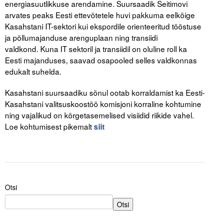
energiasuutlikkuse arendamine. Suursaadik Seitimovi
Liitu meililistiga
arvates peaks Eesti ettevõtetele huvi pakkuma eelkõige
Oskusteave
Kasahstani IT-sektori kui ekspordile orienteeritud tööstuse
ja põllumajanduse arenguplaan ning transiidi
Incoterms® 2020
valdkond. Kuna IT sektoril ja transiidil on oluline roll ka
Eesti majanduses, saavad osapooled selles valdkonnas
Abimaterjalid
edukalt suhelda.
Projektid
Kasahstani suursaadiku sõnul ootab korraldamist ka Eesti-
Kasahstani valitsuskoostöö komisjoni korraline kohtumine
ning vajalikud on kõrgetasemelised visiidid riikide vahel.
Loe kohtumisest pikemalt
siit
Otsi
Otsi