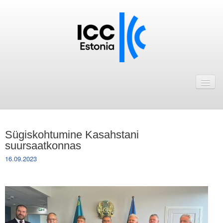
Avaleht
Uudised
Liikmed
Sügiskohtumine Kasahstani
ICC Eesti liikmebaas
suursaatkonnas
16.09.2023
Liikmete pakkumised
Astu ICC Eesti liikmeks!
Kalender
ICC Eesti