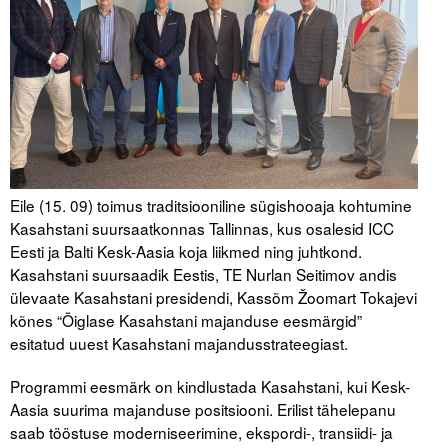
Tegevused
Publikatsioonid
Arvamus
Viidad
Eile (15. 09) toimus traditsiooniline sügishooaja kohtumine
ICC WBO
Kasahstani suursaatkonnas Tallinnas, kus osalesid ICC
Eesti ja Balti Kesk-Aasia koja liikmed ning juhtkond.
ICC komisjonid
Kasahstani suursaadik Eestis, TE Nurlan Seitimov andis
Digiraamatukogu
ülevaate Kasahstani presidendi, Kassõm Žoomart Tokajevi
kõnes “Õiglase Kasahstani majanduse eesmärgid”
Juhendid ja väljaanded
esitatud uuest Kasahstani majandusstrateegiast.
Videod
Programmi eesmärk on kindlustada Kasahstani, kui Kesk-
Aasia suurima majanduse positsiooni. Erilist tähelepanu
Kontakt
saab tööstuse moderniseerimine, ekspordi-, transiidi- ja