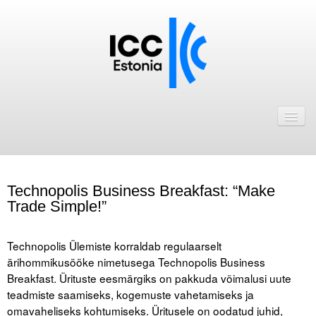
Avaleht
Uudised
Liikmed
Technopolis Business Breakfast: “Make
ICC Eesti liikmebaas
Trade Simple!”
Liikmete pakkumised
.
Technopolis Ülemiste korraldab regulaarselt
Astu ICC Eesti liikmeks!
ärihommikusööke nimetusega Technopolis Business
Breakfast. Ürituste eesmärgiks on pakkuda võimalusi uute
Kalender
teadmiste saamiseks, kogemuste vahetamiseks ja
omavaheliseks kohtumiseks. Üritusele on oodatud juhid,
ICC Eesti