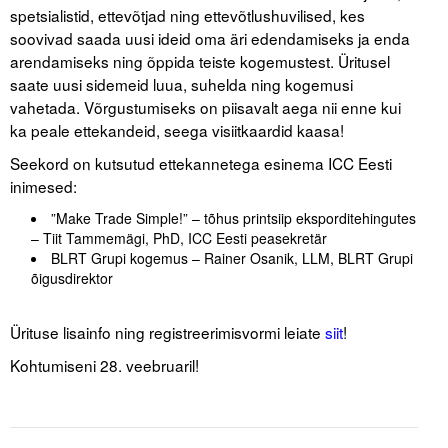
spetsialistid, ettevõtjad ning ettevõtlushuvilised, kes
soovivad saada uusi ideid oma äri edendamiseks ja enda
Tegevused
arendamiseks ning õppida teiste kogemustest. Üritusel
Publikatsioonid
saate uusi sidemeid luua, suhelda ning kogemusi
vahetada. Võrgustumiseks on piisavalt aega nii enne kui
Arvamus
ka peale ettekandeid, seega visiitkaardid kaasa!
Seekord on kutsutud ettekannetega esinema ICC Eesti
Viidad
inimesed:
ICC WBO
”Make Trade Simple!” – tõhus printsiip eksporditehingutes
– Tiit Tammemägi, PhD, ICC Eesti peasekretär
ICC komisjonid
BLRT Grupi kogemus – Rainer Osanik, LLM, BLRT Grupi
õigusdirektor
Digiraamatukogu
.
Ürituse lisainfo ning registreerimisvormi leiate
siit
!
Juhendid ja väljaanded
Kohtumiseni 28. veebruaril!
Videod
Kontakt