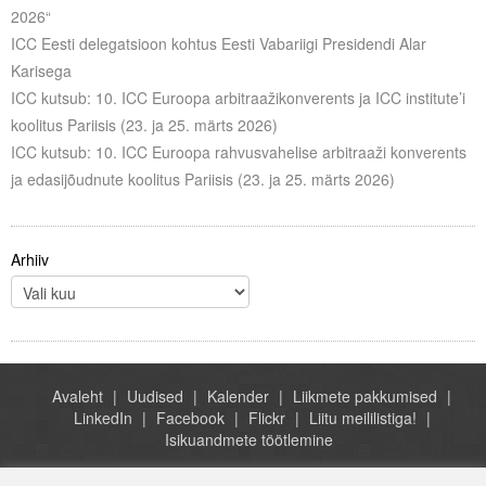
2026“
ICC Eesti delegatsioon kohtus Eesti Vabariigi Presidendi Alar
Karisega
ICC kutsub: 10. ICC Euroopa arbitraažikonverents ja ICC institute’i
koolitus Pariisis (23. ja 25. märts 2026)
ICC kutsub: 10. ICC Euroopa rahvusvahelise arbitraaži konverents
ja edasijõudnute koolitus Pariisis (23. ja 25. märts 2026)
Arhiiv
Avaleht
Uudised
Kalender
Liikmete pakkumised
LinkedIn
Facebook
Flickr
Liitu meililistiga!
Isikuandmete töötlemine