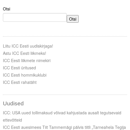
Liitu meililistiga
Otsi
Oskusteave
Otsi
Incoterms® 2020
Abimaterjalid
Liitu ICC Eesti uudiskirjaga!
Projektid
Astu ICC Eesti liikmeks!
ICC Eesti liikmete nimekiri
ICC Eesti üritused
ICC Eesti hommikuklubi
ICC Eesti rahatäht
Uudised
ICC: USA uued tollimaksud võivad kahjustada ausalt tegutsevaid
ettevõtteid
ICC Eesti auesimees Tiit Tammemägi pälvis tiitli „Tarneahela Tegija