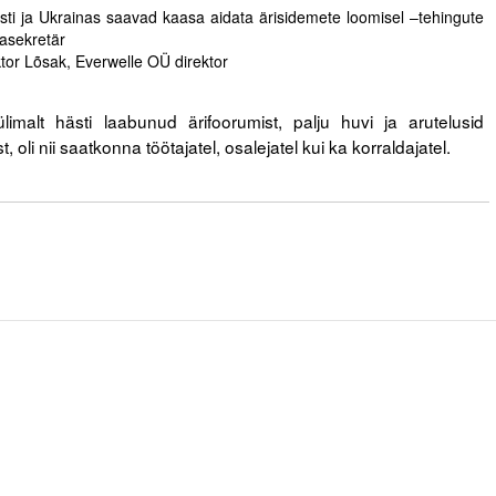
ti ja Ukrainas saavad kaasa aidata ärisidemete loomisel –tehingute
asekretär
tor Lõsak, Everwelle OÜ direktor
limalt hästi laabunud ärifoorumist, palju huvi ja arutelusid
 oli nii saatkonna töötajatel, osalejatel kui ka korraldajatel.