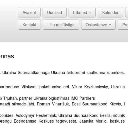
Avaleht
Uudised
Liikmed
Kalender
Kontakt
Liitu meililistiga
Oskusteave
Pro
onnas
ös Ukraina Suursaatkonnaga Ukraina ärifoorumi saatkonna ruumides.
rtnerluse Vilniuse tippkohumise eel. Viktor Kryzhanivsky, Ukraina
im Trjuhan, partner Ukraina õigusfirmas IMG Partners
omaadi silmade läbi. Roman Vinartšuk, Eesti Suursaatkond Kiievis, I
oonides. Volodymyr Reshetniak, Ukraina Suursaatkond Eestis, nõunik
 Arengu Edendamise Keskuse tegevusest. Jaanika Merilo, keskuse