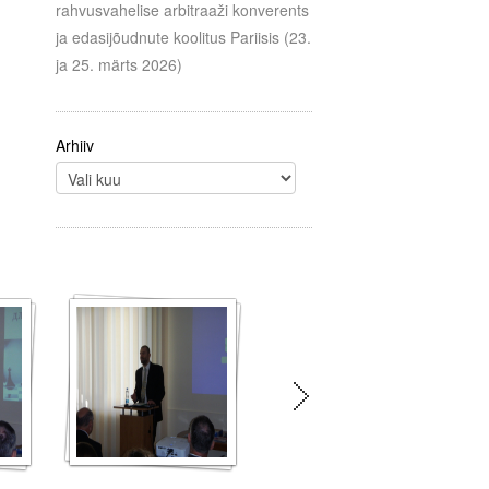
rahvusvahelise arbitraaži konverents
ja edasijõudnute koolitus Pariisis (23.
ja 25. märts 2026)
Arhiiv