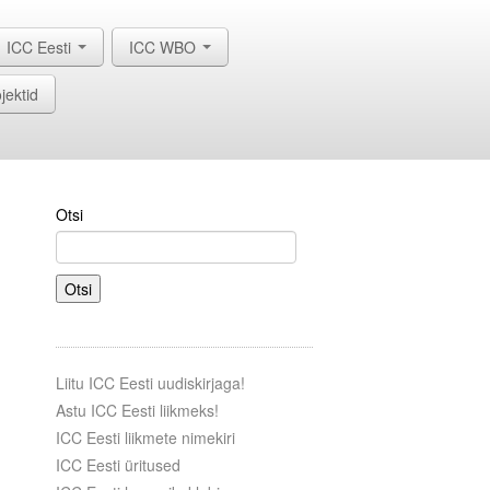
ICC Eesti
ICC WBO
jektid
Otsi
Otsi
Liitu ICC Eesti uudiskirjaga!
Astu ICC Eesti liikmeks!
ICC Eesti liikmete nimekiri
ICC Eesti üritused