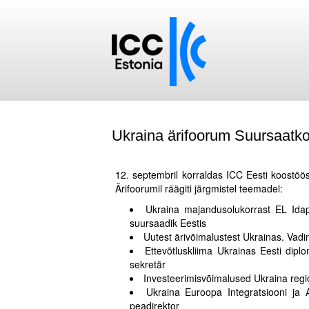
Ukraina ärifoorum Suursaatk
.
12. septembril korraldas ICC Eesti koostö
Ärifoorumil räägiti järgmistel teemadel:
Ukraina majandusolukorrast EL Idapa
suursaadik Eestis
Uutest ärivõimalustest Ukrainas. Vad
Ettevõtluskliima Ukrainas Eesti dipl
sekretär
Investeerimisvõimalused Ukraina regi
Ukraina Euroopa Integratsiooni ja
peadirektor