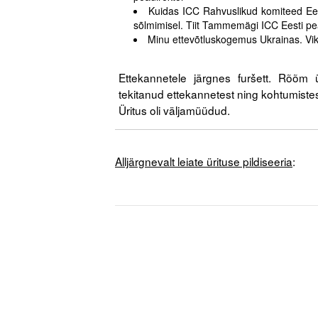
Kuidas ICC Rahvuslikud komiteed Ees
sõlmimisel. Tiit Tammemägi ICC Eesti pe
Minu ettevõtluskogemus Ukrainas. Vik
.
Ettekannetele järgnes furšett. Rõõm ü
tekitanud ettekannetest ning kohtumistest,
Üritus oli väljamüüdud.
Alljärgnevalt leiate ürituse pildiseeria
: