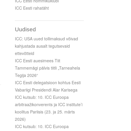
ICC Eesti hommikuklubi
ICC Eesti rahatäht
Uudised
ICC: USA uued tollimaksud võivad
kahjustada ausalt tegutsevaid
ettevõtteid
ICC Eesti auesimees Tiit
Tammemägi pälvis tiitli „Tarneahela
Tegija 2026“
ICC Eesti delegatsioon kohtus Eesti
Vabariigi Presidendi Alar Karisega
ICC kutsub: 10. ICC Euroopa
arbitraažikonverents ja ICC institute’i
koolitus Pariisis (23. ja 25. märts
2026)
ICC kutsub: 10. ICC Euroopa