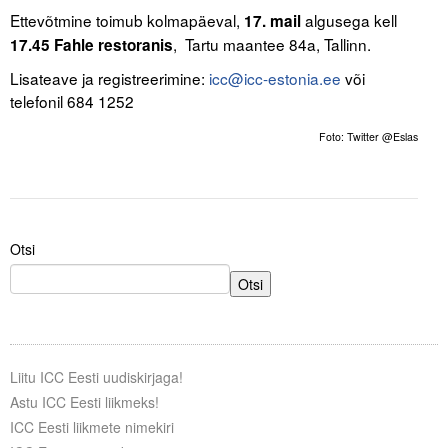
Liitu meililistiga
Ettevõtmine toimub kolmapäeval,
algusega kell
17. mail
, Tartu maantee 84a, Tallinn.
17.45
Fahle restoranis
Oskusteave
Lisateave ja registreerimine:
icc@icc-estonia.ee
või
Incoterms® 2020
telefonil 684 1252
Abimaterjalid
Foto: Twitter @Eslas
Projektid
Otsi
Otsi
Liitu ICC Eesti uudiskirjaga!
Astu ICC Eesti liikmeks!
ICC Eesti liikmete nimekiri