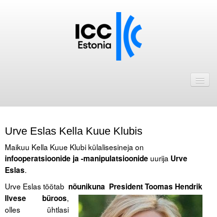
Avaleht
Uudised
Liikmed
Urve Eslas Kella Kuue Klubis
ICC Eesti liikmebaas
Maikuu Kella Kuue Klubi külalisesineja on
Liikmete pakkumised
uurija
infooperatsioonide ja -manipulatsioonide
Urve
.
Eslas
Astu ICC Eesti liikmeks!
Urve Eslas töötab
nõunikuna
President Toomas Hendrik
,
Ilvese b
Kalender
üroos
olles ühtlasi
ICC Eesti