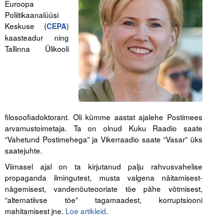
Euroopa
Poliitikaanalüüsi
Tegevused
Keskuse (
)
CEPA
kaasteadur ning
Publikatsioonid
Tallinna Ülikooli
Arvamus
Viidad
ICC WBO
filosoofiadoktorant. Oli kümme aastat ajalehe Postimees
ICC komisjonid
arvamustoimetaja. Ta on olnud Kuku Raadio saate
“Vahetund Postimehega” ja Vikerraadio saate “Vasar” üks
Digiraamatukogu
saatejuhte.
Juhendid ja väljaanded
Viimasel ajal on ta kirjutanud palju rahvusvahelise
propaganda ilmingutest, musta valgena näitamisest-
Videod
nägemisest, vandenõuteooriate tõe pähe võtmisest,
“alternatiivse tõe” tagamaadest, korruptsiooni
Kontakt
mahitamisest jne.
Loe artikleid
.