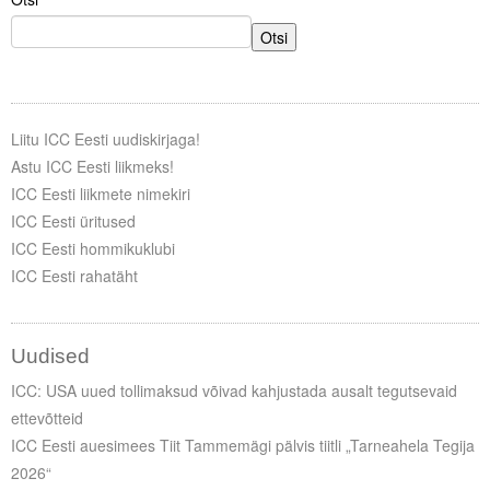
Otsi
Liitu ICC Eesti uudiskirjaga!
Astu ICC Eesti liikmeks!
ICC Eesti liikmete nimekiri
ICC Eesti üritused
ICC Eesti hommikuklubi
ICC Eesti rahatäht
Uudised
ICC: USA uued tollimaksud võivad kahjustada ausalt tegutsevaid
ettevõtteid
ICC Eesti auesimees Tiit Tammemägi pälvis tiitli „Tarneahela Tegija
2026“