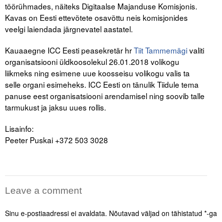
töörühmades, näiteks Digitaalse Majanduse Komisjonis.
Kavas on Eesti ettevõtete osavõttu neis komisjonides
veelgi laiendada järgnevatel aastatel.
Kauaaegne ICC Eesti peasekretär hr
Tiit Tammemägi
valiti
organisatsiooni üldkoosolekul 26.01.2018 volikogu
liikmeks ning esimene uue koosseisu volikogu valis ta
selle organi esimeheks. ICC Eesti on tänulik Tiidule tema
panuse eest organisatsiooni arendamisel ning soovib talle
tarmukust ja jaksu uues rollis.
Lisainfo:
Peeter Puskai +372 503 3028
Leave a comment
Sinu e-postiaadressi ei avaldata.
Nõutavad väljad on tähistatud
*
-ga