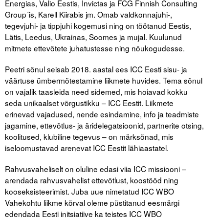
Energias, Valio Eestis, Invictas ja FCG Finnish Consulting
Liitu meililistiga
Group´is, Karell Kiirabis jm. Omab valdkonnajuhi-,
Oskusteave
tegevjuhi- ja tippjuhi kogemusi ning on töötanud Eestis,
Lätis, Leedus, Ukrainas, Soomes ja mujal. Kuulunud
Incoterms® 2020
mitmete ettevõtete juhatustesse ning nõukogudesse.
Abimaterjalid
Peetri sõnul seisab 2018. aastal ees ICC Eesti sisu- ja
väärtuse ümbermõtestamine liikmete huvides. Tema sõnul
Projektid
on vajalik taasleida need sidemed, mis hoiavad kokku
seda unikaalset võrgustikku – ICC Eestit. Liikmete
erinevad vajadused, nende esindamine, info ja teadmiste
jagamine, ettevõtlus- ja äridelegatsioonid, partnerite otsing,
koolitused, klubiline tegevus – on märksõnad, mis
iseloomustavad arenevat ICC Eestit lähiaastatel.
Rahvusvaheliselt on oluline edasi viia ICC missiooni –
arendada rahvusvahelist ettevõtlust, koostööd ning
kooseksisteerimist. Juba uue nimetatud ICC WBO
Vahekohtu liikme kõrval oleme püstitanud eesmärgi
edendada Eesti initsiatiive ka teistes ICC WBO