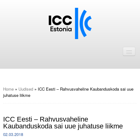
Avaleht
Uudised
Liikmed
ICC Eesti liikmebaas
Home
»
Uudised
»
ICC Eesti – Rahvusvaheline Kaubanduskoda sai uue
juhatuse liikme
Liikmete pakkumised
Astu ICC Eesti liikmeks!
ICC Eesti – Rahvusvaheline
Kaubanduskoda sai uue juhatuse liikme
Kalender
02.03.2018
ICC Eesti