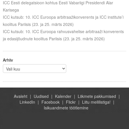
ICC Eesti delegatsioon kohtus Eesti Vabariigi Presidendi Alar
Karisega
ICC kutsub: 10. ICC Euroopa arbitraažikonverents ja ICC institute’i
koolitus Pariisis (23. ja 25. märts 2026)
ICC kutsub: 10. ICC Euroopa rahvusvahelise arbitraaži konverents
ja edasijõudnute koolitus Pariisis (23. ja 25. märts 2026)
Arhiiv
Avaleht
Uudised
Kalender
Liikmete pakkumised
LinkedIn
Facebook
Flickr
Liitu meililistiga!
Isikuandmete töötlemine