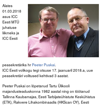
Alates
Tegevused
01.03.2018
asus ICC
Publikatsioonid
Eesti MTÜ
juhatuse
Arvamus
liikmeks ja
ICC Eesti
Viidad
ICC WBO
ICC komisjonid
peasekretäriks hr
Peeter Puskai
.
ICC Eesti volikogu tegi otsuse 17. jaanuaril 2018.a, uue
Digiraamatukogu
peasekretäri volitused kehtivad 3 aastat.
Juhendid ja väljaanded
Peeter Puskai on lõpetanud Tartu Ülikooli
Videod
majandusteaduskonna 1982 aastal ning on töötanud
Tallinna Kaubamajas, Eesti Tarbijateühistute Keskühistus
Kontakt
(ETK), Rakvere Lihakombinaadis (HKScan OY), Eesti