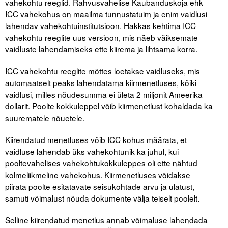
vahekohtu reeglid. Rahvusvahelise Kaubanduskoja ehk
ICC vahekohus on maailma tunnustatuim ja enim vaidlusi
Tegevused
lahendav vahekohtuinstitutsioon. Hakkas kehtima ICC
vahekohtu reeglite uus versioon, mis näeb väiksemate
Publikatsioonid
vaidluste lahendamiseks ette kiirema ja lihtsama korra.
Arvamus
ICC vahekohtu reeglite mõttes loetakse vaidluseks, mis
automaatselt peaks lahendatama kiirmenetluses, kõiki
Viidad
vaidlusi, milles nõudesumma ei ületa 2 miljonit Ameerika
dollarit. Poolte kokkuleppel võib kiirmenetlust kohaldada ka
ICC WBO
suurematele nõuetele.
ICC komisjonid
Kiirendatud menetluses võib ICC kohus määrata, et
vaidluse lahendab üks vahekohtunik ka juhul, kui
Digiraamatukogu
pooltevahelises vahekohtukokkuleppes oli ette nähtud
Juhendid ja väljaanded
kolmeliikmeline vahekohus. Kiirmenetluses võidakse
piirata poolte esitatavate seisukohtade arvu ja ulatust,
Videod
samuti võimalust nõuda dokumente välja teiselt poolelt.
Kontakt
Selline kiirendatud menetlus annab võimaluse lahendada