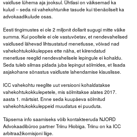
vaidluse lühema aja jooksul. Ühtlasi on väiksemad ka
Liitu meililistiga
kulud – seda nii vahekohtunike tasude kui tõenäoliselt ka
Oskusteave
advokaadikulude osas.
Eesti tingimustes ei ole 2 miljonit dollarit sugugi mitte väike
Incoterms® 2020
summa. Kui pooltele ei ole vastuvõetav, et nendevahelised
Abimaterjalid
vaidlused lähevad lihtsustatud menetlusse, võivad nad
vahekohtukokkuleppes ette näha, et kiirendatud
Projektid
menetluse reeglid nendevahelisele lepingule ei kohaldu.
Seda tuleb silmas pidada juba lepingut sõlmides, et lisada
asjakohane sõnastus vaidluste lahendamise klauslisse.
ICC vahekohtu reeglite uut versiooni kohaldatakse
vahekohtukokkulepetele, mis sõlmitakse alates 2017.
aasta 1. märtsist. Enne seda kuupäeva sõlmitud
vahekohtukokkuleppeid muudatus ei puuduta.
Täpsema info saamiseks võib kontakteeruda NJORD
Advokaadibüroo partner Triinu Hiobiga. Triinu on ka ICC
arbitraažikomisjoni liige.