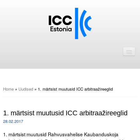
Avaleht
Uudised
Liikmed
ICC Eesti liikmebaas
Home
»
Uudised
»
1. märtsist muutusid ICC arbitraažireeglid
Liikmete pakkumised
1. märtsist muutusid ICC arbitraažireeglid
Astu ICC Eesti liikmeks!
28.02.2017
Kalender
1. märtsist muutusid Rahvusvahelise Kaubanduskoja
ICC Eesti