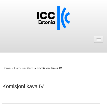
Avaleht
Uudised
Liikmed
ICC Eesti liikmebaas
Home
»
Carousel item
»
Komisjoni kava IV
Liikmete pakkumised
Komisjoni kava IV
Astu ICC Eesti liikmeks!
Kalender
ICC Eesti