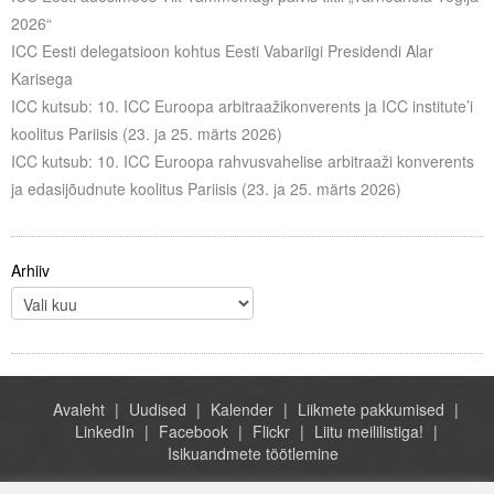
Liitu meililistiga
2026“
ICC Eesti delegatsioon kohtus Eesti Vabariigi Presidendi Alar
Oskusteave
Karisega
ICC kutsub: 10. ICC Euroopa arbitraažikonverents ja ICC institute’i
Incoterms® 2020
koolitus Pariisis (23. ja 25. märts 2026)
Abimaterjalid
ICC kutsub: 10. ICC Euroopa rahvusvahelise arbitraaži konverents
ja edasijõudnute koolitus Pariisis (23. ja 25. märts 2026)
Projektid
Arhiiv
Avaleht
Uudised
Kalender
Liikmete pakkumised
LinkedIn
Facebook
Flickr
Liitu meililistiga!
Isikuandmete töötlemine