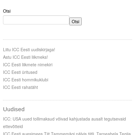
Otsi
Tegevused
Otsi
Publikatsioonid
Arvamus
Viidad
Liitu ICC Eesti uudiskirjaga!
Astu ICC Eesti liikmeks!
ICC WBO
ICC Eesti liikmete nimekiri
ICC Eesti üritused
ICC komisjonid
ICC Eesti hommikuklubi
ICC Eesti rahatäht
Digiraamatukogu
Juhendid ja väljaanded
Uudised
Videod
ICC: USA uued tollimaksud võivad kahjustada ausalt tegutsevaid
ettevõtteid
Kontakt
ICC Eesti auesimees Tiit Tammemägi pälvis tiitli „Tarneahela Tegija