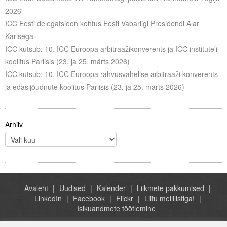
Liitu meililistiga
2026“
ICC Eesti delegatsioon kohtus Eesti Vabariigi Presidendi Alar
Oskusteave
Karisega
ICC kutsub: 10. ICC Euroopa arbitraažikonverents ja ICC institute’i
Incoterms® 2020
koolitus Pariisis (23. ja 25. märts 2026)
Abimaterjalid
ICC kutsub: 10. ICC Euroopa rahvusvahelise arbitraaži konverents
ja edasijõudnute koolitus Pariisis (23. ja 25. märts 2026)
Projektid
Arhiiv
Avaleht
Uudised
Kalender
Liikmete pakkumised
LinkedIn
Facebook
Flickr
Liitu meililistiga!
Isikuandmete töötlemine