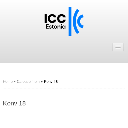
Avaleht
Uudised
Liikmed
ICC Eesti liikmebaas
Home
»
Carousel item
»
Konv 18
Liikmete pakkumised
Konv 18
Astu ICC Eesti liikmeks!
Kalender
ICC Eesti