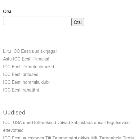
Otsi
Tegevused
Otsi
Publikatsioonid
Arvamus
Viidad
Liitu ICC Eesti uudiskirjaga!
Astu ICC Eesti liikmeks!
ICC WBO
ICC Eesti liikmete nimekiri
ICC Eesti üritused
ICC komisjonid
ICC Eesti hommikuklubi
ICC Eesti rahatäht
Digiraamatukogu
Juhendid ja väljaanded
Uudised
Videod
ICC: USA uued tollimaksud võivad kahjustada ausalt tegutsevaid
ettevõtteid
Kontakt
ICC Eesti auesimees Tiit Tammemägi pälvis tiitli „Tarneahela Tegija