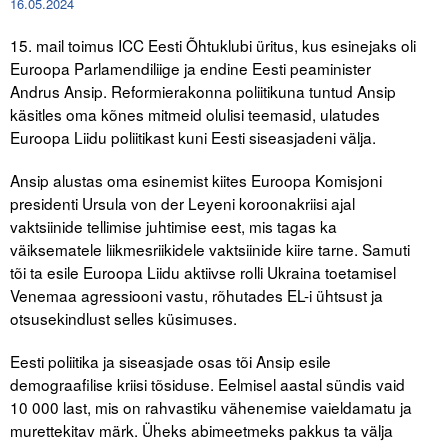
16.05.2024
15. mail toimus ICC Eesti Õhtuklubi üritus, kus esinejaks oli
Tegevused
Euroopa Parlamendiliige ja endine Eesti peaminister
Publikatsioonid
Andrus Ansip. Reformierakonna poliitikuna tuntud Ansip
käsitles oma kõnes mitmeid olulisi teemasid, ulatudes
Arvamus
Euroopa Liidu poliitikast kuni Eesti siseasjadeni välja.
Viidad
Ansip alustas oma esinemist kiites Euroopa Komisjoni
presidenti Ursula von der Leyeni koroonakriisi ajal
ICC WBO
vaktsiinide tellimise juhtimise eest, mis tagas ka
väiksematele liikmesriikidele vaktsiinide kiire tarne. Samuti
ICC komisjonid
tõi ta esile Euroopa Liidu aktiivse rolli Ukraina toetamisel
Venemaa agressiooni vastu, rõhutades EL-i ühtsust ja
Digiraamatukogu
otsusekindlust selles küsimuses.
Juhendid ja väljaanded
Eesti poliitika ja siseasjade osas tõi Ansip esile
Videod
demograafilise kriisi tõsiduse. Eelmisel aastal sündis vaid
10 000 last, mis on rahvastiku vähenemise vaieldamatu ja
Kontakt
murettekitav märk. Üheks abimeetmeks pakkus ta välja