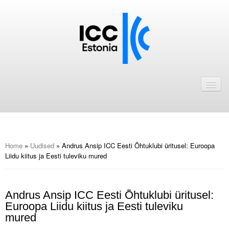
Avaleht
Uudised
Liikmed
ICC Eesti liikmebaas
Home
»
Uudised
»
Andrus Ansip ICC Eesti Õhtuklubi üritusel: Euroopa
Liidu kiitus ja Eesti tuleviku mured
Liikmete pakkumised
Astu ICC Eesti liikmeks!
Andrus Ansip ICC Eesti Õhtuklubi üritusel:
Euroopa Liidu kiitus ja Eesti tuleviku
Kalender
mured
ICC Eesti