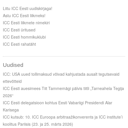
Liitu ICC Eesti uudiskirjaga!
Astu ICC Eesti liikmeks!
ICC Eesti liikmete nimekiri
ICC Eesti üritused
ICC Eesti hommikuklubi
ICC Eesti rahatäht
Uudised
ICC: USA uued tollimaksud võivad kahjustada ausalt tegutsevaid
ettevõtteid
ICC Eesti auesimees Tiit Tammemägi pälvis tiitli „Tarneahela Tegija
2026“
ICC Eesti delegatsioon kohtus Eesti Vabariigi Presidendi Alar
Karisega
ICC kutsub: 10. ICC Euroopa arbitraažikonverents ja ICC institute’i
koolitus Pariisis (23. ja 25. märts 2026)