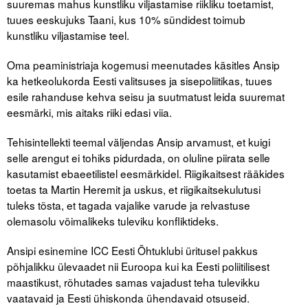
suuremas mahus kunstliku viljastamise riikliku toetamist,
Liitu meililistiga
tuues eeskujuks Taani, kus 10% sündidest toimub
Oskusteave
kunstliku viljastamise teel.
Oma peaministriaja kogemusi meenutades käsitles Ansip
Incoterms® 2020
ka hetkeolukorda Eesti valitsuses ja sisepoliitikas, tuues
Abimaterjalid
esile rahanduse kehva seisu ja suutmatust leida suuremat
eesmärki, mis aitaks riiki edasi viia.
Projektid
Tehisintellekti teemal väljendas Ansip arvamust, et kuigi
selle arengut ei tohiks pidurdada, on oluline piirata selle
kasutamist ebaeetilistel eesmärkidel. Riigikaitsest rääkides
toetas ta Martin Heremit ja uskus, et riigikaitsekulutusi
tuleks tõsta, et tagada vajalike varude ja relvastuse
olemasolu võimalikeks tuleviku konfliktideks.
Ansipi esinemine ICC Eesti Õhtuklubi üritusel pakkus
põhjalikku ülevaadet nii Euroopa kui ka Eesti poliitilisest
maastikust, rõhutades samas vajadust teha tulevikku
vaatavaid ja Eesti ühiskonda ühendavaid otsuseid.