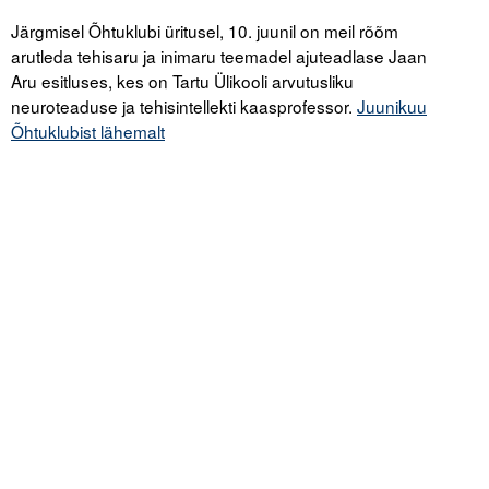
Järgmisel Õhtuklubi üritusel, 10. juunil on meil rõõm
arutleda tehisaru ja inimaru teemadel ajuteadlase Jaan
Aru esitluses, kes on Tartu Ülikooli arvutusliku
neuroteaduse ja tehisintellekti kaasprofessor.
Juunikuu
Õhtuklubist lähemalt