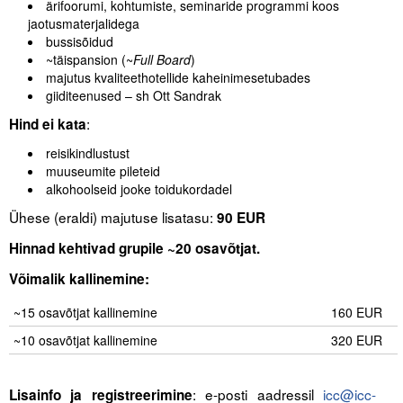
ärifoorumi, kohtumiste, seminaride programmi koos
jaotusmaterjalidega
bussisõidud
~täispansion (~
Full Board
)
majutus kvaliteethotellide kaheinimesetubades
giiditeenused – sh Ott Sandrak
:
Hind ei kata
reisikindlustust
muuseumite pileteid
alkohoolseid jooke toidukordadel
Ühese (eraldi) majutuse lisatasu:
90 EUR
Hinnad kehtivad grupile ~20 osavõtjat.
Võimalik kallinemine:
~15 osavõtjat kallinemine
160 EUR
~10 osavõtjat kallinemine
320 EUR
.
: e-posti aadressil
icc@icc-
Lisainfo ja registreerimine