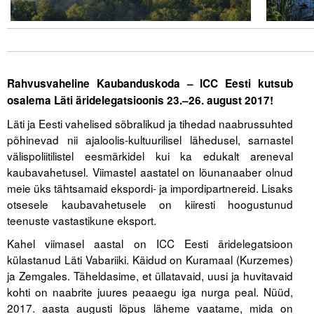
Tegevused
Publikatsioonid
Rahvusvaheline Kaubanduskoda – ICC Eesti kutsub
Arvamus
osalema Läti äridelegatsioonis
23.–26. august 2017!
Viidad
Läti ja Eesti vahelised sõbralikud ja tihedad naabrussuhted
põhinevad nii ajaloolis-kultuurilisel lähedusel, sarnastel
ICC WBO
välispoliitilistel eesmärkidel kui ka edukalt areneval
kaubavahetusel. Viimastel aastatel on lõunanaaber olnud
ICC komisjonid
meie üks tähtsamaid ekspordi- ja impordipartnereid. Lisaks
otsesele kaubavahetusele on kiiresti hoogustunud
Digiraamatukogu
teenuste vastastikune eksport.
Juhendid ja väljaanded
Kahel viimasel aastal on ICC Eesti äridelegatsioon
külastanud Läti Vabariiki. Käidud on Kuramaal (Kurzemes)
Videod
ja Zemgales. Täheldasime, et üllatavaid, uusi ja huvitavaid
kohti on naabrite juures peaaegu iga nurga peal. Nüüd,
Kontakt
2017. aasta augusti lõpus läheme vaatame, mida on