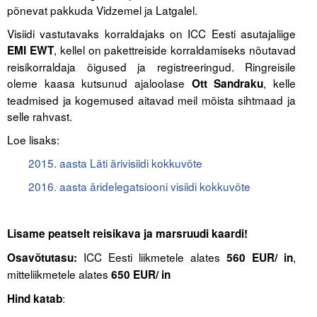
Liitu meililistiga
põnevat pakkuda Vidzemel ja Latgalel.
Visiidi vastutavaks korraldajaks on ICC Eesti asutajaliige
Oskusteave
, kellel on pakettreiside korraldamiseks nõutavad
EMI EWT
reisikorraldaja õigused ja registreeringud. Ringreisile
Incoterms® 2020
oleme kaasa kutsunud ajaloolase
, kelle
Ott Sandraku
Abimaterjalid
teadmised ja kogemused aitavad meil mõista sihtmaad ja
selle rahvast.
Projektid
Loe lisaks:
2015. aasta Läti ärivisiidi kokkuvõte
2016. aasta äridelegatsiooni visiidi kokkuvõte
Lisame peatselt reisikava ja marsruudi kaardi!
ICC Eesti liikmetele
alates
,
Osavõtutasu:
560 EUR/ in
mitteliikmetele alates
650 EUR/ in
:
Hind katab