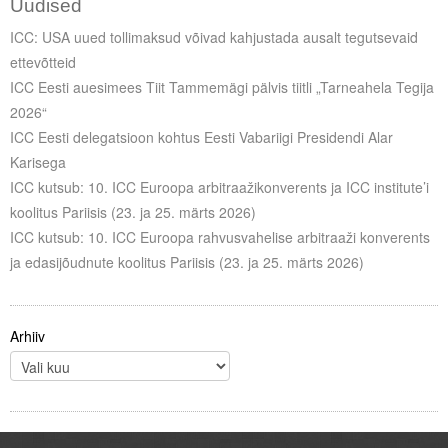
Uudised
ICC: USA uued tollimaksud võivad kahjustada ausalt tegutsevaid
ettevõtteid
ICC Eesti auesimees Tiit Tammemägi pälvis tiitli „Tarneahela Tegija
2026“
ICC Eesti delegatsioon kohtus Eesti Vabariigi Presidendi Alar
Karisega
ICC kutsub: 10. ICC Euroopa arbitraažikonverents ja ICC institute’i
koolitus Pariisis (23. ja 25. märts 2026)
ICC kutsub: 10. ICC Euroopa rahvusvahelise arbitraaži konverents
ja edasijõudnute koolitus Pariisis (23. ja 25. märts 2026)
Arhiiv