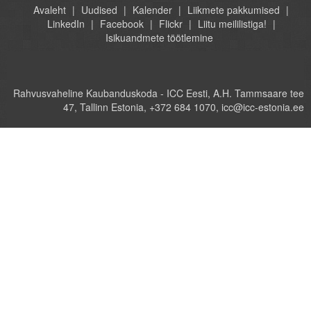
Avaleht
Uudised
Kalender
Liikmete pakkumised
LinkedIn
Facebook
Flickr
Liitu meililistiga!
Isikuandmete töötlemine
Rahvusvaheline Kaubanduskoda - ICC Eesti, A.H. Tammsaare tee
47, Tallinn Estonia, +372 684 1070, icc@icc-estonia.ee