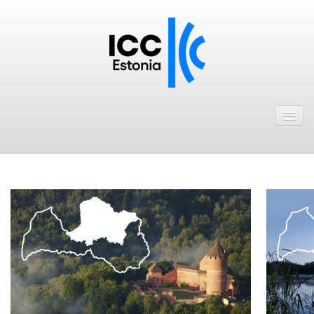
Avaleht
Uudised
Liikmed
ICC Eesti liikmebaas
Liikmete pakkumised
Astu ICC Eesti liikmeks!
Kalender
ICC Eesti