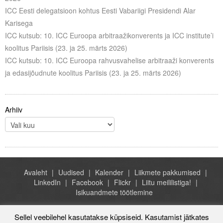
ICC Eesti delegatsioon kohtus Eesti Vabariigi Presidendi Alar
Karisega
ICC kutsub: 10. ICC Euroopa arbitraažikonverents ja ICC institute’i
koolitus Pariisis (23. ja 25. märts 2026)
ICC kutsub: 10. ICC Euroopa rahvusvahelise arbitraaži konverents
ja edasijõudnute koolitus Pariisis (23. ja 25. märts 2026)
Arhiiv
Avaleht
Uudised
Kalender
Liikmete pakkumised
LinkedIn
Facebook
Flickr
Liitu meililistiga!
Isikuandmete töötlemine
Sellel veebilehel kasutatakse küpsiseid. Kasutamist jätkates