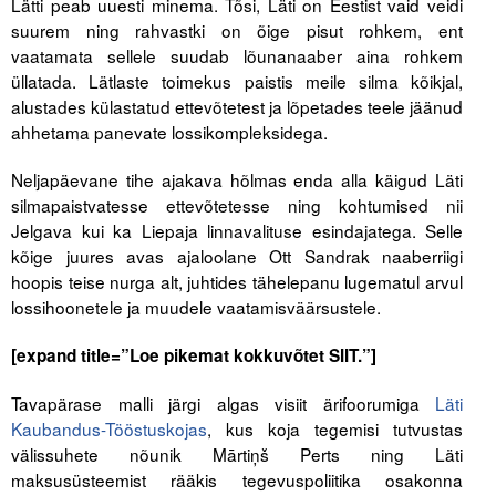
Lätti peab uuesti minema. Tõsi, Läti on Eestist vaid veidi
suurem ning rahvastki on õige pisut rohkem, ent
Tegevused
vaatamata sellele suudab lõunanaaber aina rohkem
üllatada. Lätlaste toimekus paistis meile silma kõikjal,
Publikatsioonid
alustades külastatud ettevõtetest ja lõpetades teele jäänud
ahhetama panevate lossikompleksidega.
Arvamus
Neljapäevane tihe ajakava hõlmas enda alla käigud Läti
Viidad
silmapaistvatesse ettevõtetesse ning kohtumised nii
Jelgava kui ka Liepaja linnavalituse esindajatega. Selle
ICC WBO
kõige juures avas ajaloolane Ott Sandrak naaberriigi
hoopis teise nurga alt, juhtides tähelepanu lugematul arvul
ICC komisjonid
lossihoonetele ja muudele vaatamisväärsustele.
Digiraamatukogu
[expand title=”Loe pikemat kokkuvõtet SIIT.”]
Juhendid ja väljaanded
Tavapärase malli järgi algas visiit ärifoorumiga
Läti
Videod
Kaubandus-Tööstuskojas
, kus koja tegemisi tutvustas
välissuhete nõunik Mārtiņš Perts ning Läti
Kontakt
maksusüsteemist rääkis tegevuspoliitika osakonna