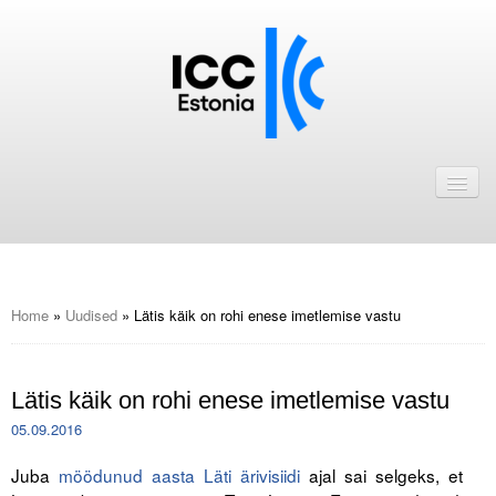
Avaleht
Uudised
Liikmed
ICC Eesti liikmebaas
Home
»
Uudised
»
Lätis käik on rohi enese imetlemise vastu
Liikmete pakkumised
Lätis käik on rohi enese imetlemise vastu
Astu ICC Eesti liikmeks!
05.09.2016
Kalender
Juba
möödunud aasta Läti ärivisiidi
ajal sai selgeks, et
ICC Eesti