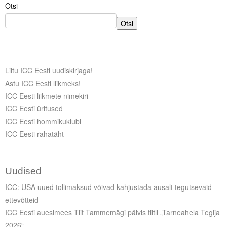
Otsi
Otsi
Liitu ICC Eesti uudiskirjaga!
Astu ICC Eesti liikmeks!
ICC Eesti liikmete nimekiri
ICC Eesti üritused
ICC Eesti hommikuklubi
ICC Eesti rahatäht
Uudised
ICC: USA uued tollimaksud võivad kahjustada ausalt tegutsevaid
ettevõtteid
ICC Eesti auesimees Tiit Tammemägi pälvis tiitli „Tarneahela Tegija
2026“