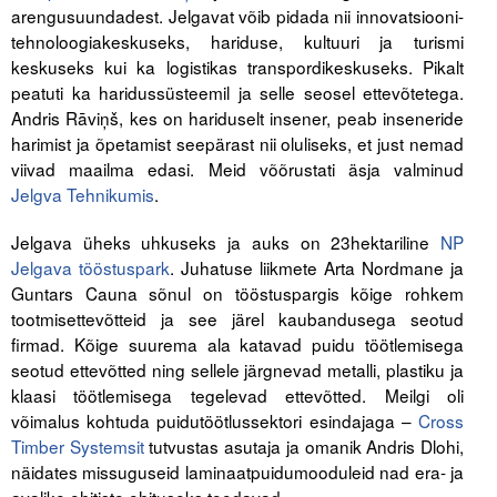
arengusuundadest. Jelgavat võib pidada nii innovatsiooni-
tehnoloogiakeskuseks, hariduse, kultuuri ja turismi
keskuseks kui ka logistikas transpordikeskuseks. Pikalt
peatuti ka haridussüsteemil ja selle seosel ettevõtetega.
Andris Rāviņš, kes on hariduselt insener, peab inseneride
harimist ja õpetamist seepärast nii oluliseks, et just nemad
viivad maailma edasi. Meid võõrustati äsja valminud
Jelgva Tehnikumis
.
Jelgava üheks uhkuseks ja auks on 23hektariline
NP
Jelgava tööstuspark
. Juhatuse liikmete Arta Nordmane ja
Guntars Cauna sõnul on tööstuspargis kõige rohkem
tootmisettevõtteid ja see järel kaubandusega seotud
firmad. Kõige suurema ala katavad puidu töötlemisega
seotud ettevõtted ning sellele järgnevad metalli, plastiku ja
klaasi töötlemisega tegelevad ettevõtted. Meilgi oli
võimalus kohtuda puidutöötlussektori esindajaga –
Cross
Timber Systemsit
tutvustas asutaja ja omanik Andris Dlohi,
näidates missuguseid laminaatpuidumooduleid nad era- ja