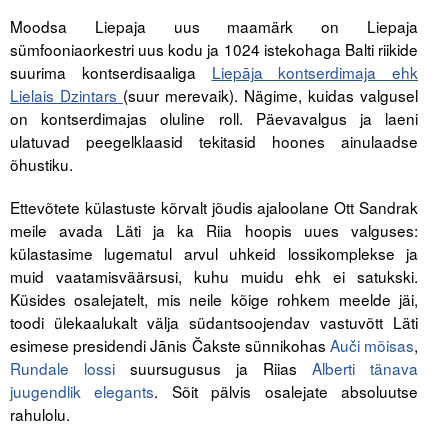
Moodsa Liepaja uus maamärk on Liepaja
sümfooniaorkestri uus kodu ja 1024 istekohaga Balti riikide
suurima kontserdisaaliga
Liepāja kontserdimaja ehk
Lielais Dzintars
(suur merevaik). Nägime, kuidas valgusel
on kontserdimajas oluline roll. Päevavalgus ja laeni
ulatuvad peegelklaasid tekitasid hoones ainulaadse
õhustiku.
Ettevõtete külastuste kõrvalt jõudis ajaloolane Ott Sandrak
meile avada Läti ja ka Riia hoopis uues valguses:
külastasime lugematul arvul uhkeid lossikomplekse ja
muid vaatamisväärsusi, kuhu muidu ehk ei satukski.
Küsides osalejatelt, mis neile kõige rohkem meelde jäi,
toodi ülekaalukalt välja südantsoojendav vastuvõtt Läti
esimese presidendi Jānis Čakste sünnikohas
Auči mõisas
,
Rundale lossi
suursugusus ja Riias
Alberti tänava
juugendlik elegants
. Sõit pälvis osalejate absoluutse
rahulolu.