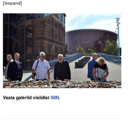
[/expand]
Vaata galeriid visiidist
SIIN
.