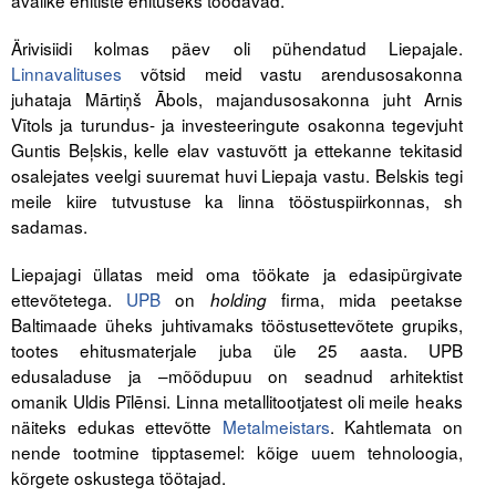
avalike ehitiste ehituseks toodavad.
Ärivisiidi kolmas päev oli pühendatud Liepajale.
Linnavalituses
võtsid meid vastu arendusosakonna
juhataja Mārtiņš Ābols, majandusosakonna juht Arnis
Vītols ja turundus- ja investeeringute osakonna tegevjuht
Guntis Beļskis, kelle elav vastuvõtt ja ettekanne tekitasid
osalejates veelgi suuremat huvi Liepaja vastu. Belskis tegi
meile kiire tutvustuse ka linna tööstuspiirkonnas, sh
sadamas.
Liepajagi üllatas meid oma töökate ja edasipürgivate
ettevõtetega.
UPB
on
firma, mida peetakse
holding
Baltimaade üheks juhtivamaks tööstusettevõtete grupiks,
tootes ehitusmaterjale juba üle 25 aasta. UPB
edusaladuse ja –mõõdupuu on seadnud arhitektist
omanik Uldis Pīlēnsi. Linna metallitootjatest oli meile heaks
näiteks edukas ettevõtte
Metalmeistars
. Kahtlemata on
nende tootmine tipptasemel: kõige uuem tehnoloogia,
kõrgete oskustega töötajad.