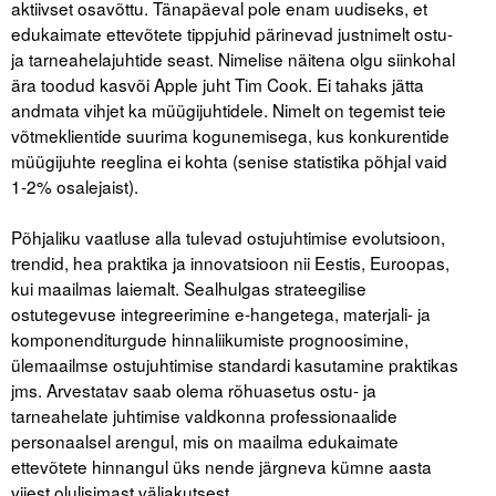
aktiivset osavõttu. Tänapäeval pole enam uudiseks, et
Liitu meililistiga
edukaimate ettevõtete tippjuhid pärinevad justnimelt ostu-
Oskusteave
ja tarneahelajuhtide seast. Nimelise näitena olgu siinkohal
ära toodud kasvõi Apple juht Tim Cook. Ei tahaks jätta
Incoterms® 2020
andmata vihjet ka müügijuhtidele. Nimelt on tegemist teie
võtmeklientide suurima kogunemisega, kus konkurentide
Abimaterjalid
müügijuhte reeglina ei kohta (senise statistika põhjal vaid
1-2% osalejaist).
Projektid
.
Põhjaliku vaatluse alla tulevad ostujuhtimise evolutsioon,
trendid, hea praktika ja innovatsioon nii Eestis, Euroopas,
kui maailmas laiemalt. Sealhulgas strateegilise
ostutegevuse integreerimine e-hangetega, materjali- ja
komponenditurgude hinnaliikumiste prognoosimine,
ülemaailmse ostujuhtimise standardi kasutamine praktikas
jms. Arvestatav saab olema rõhuasetus ostu- ja
tarneahelate juhtimise valdkonna professionaalide
personaalsel arengul, mis on maailma edukaimate
ettevõtete hinnangul üks nende järgneva kümne aasta
viiest olulisimast väljakutsest.