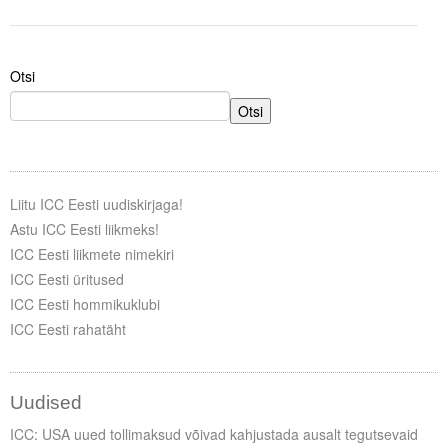
Otsi
Otsi
Liitu ICC Eesti uudiskirjaga!
Astu ICC Eesti liikmeks!
ICC Eesti liikmete nimekiri
ICC Eesti üritused
ICC Eesti hommikuklubi
ICC Eesti rahatäht
Uudised
ICC: USA uued tollimaksud võivad kahjustada ausalt tegutsevaid