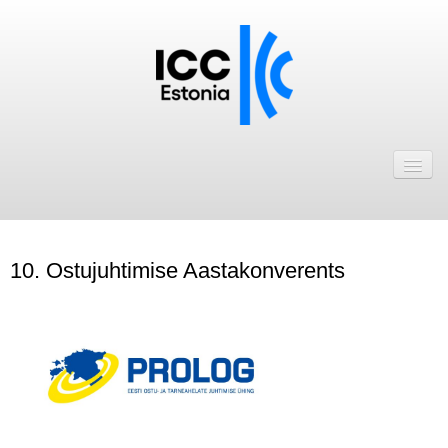
Avaleht
Uudised
Liikmed
10. Ostujuhtimise Aastakonverents
ICC Eesti liikmebaas
.
Liikmete pakkumised
Astu ICC Eesti liikmeks!
Kalender
.
ICC Eesti