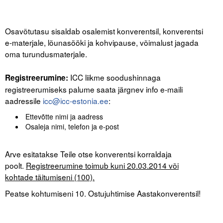
.
.
Osavõtutasu sisaldab osalemist konverentsil, konverentsi
e-materjale, lõunasööki ja kohvipause, võimalust jagada
oma turundusmaterjale.
.
ICC liikme soodushinnaga
Registreerumine:
registreerumiseks palume saata järgnev info e-maili
aadressile
icc@icc-estonia.ee
:
Ettevõtte nimi ja aadress
Osaleja nimi, telefon ja e-post
.
Arve esitatakse Teile otse konverentsi korraldaja
poolt.
Registreerumine toimub kuni 20.03.2014 või
kohtade täitumiseni (100).
Peatse kohtumiseni 10. Ostujuhtimise Aastakonverentsil!
.