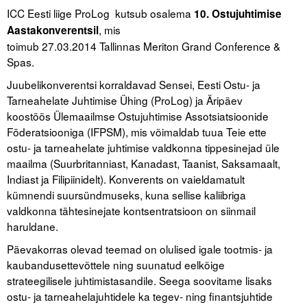
ICC Eesti liige ProLog kutsub osalema
10. Ostujuhtimise
, mis
Aastakonverentsil
Tegevused
toimub 27.03.2014 Tallinnas Meriton Grand Conference &
Publikatsioonid
Spas.
Juubelikonverentsi korraldavad Sensei, Eesti Ostu- ja
Arvamus
Tarneahelate Juhtimise Ühing (ProLog) ja Äripäev
Viidad
koostöös Ülemaailmse Ostujuhtimise Assotsiatsioonide
Föderatsiooniga (IFPSM), mis võimaldab tuua Teie ette
ICC WBO
ostu- ja tarneahelate juhtimise valdkonna tippesinejad üle
maailma (Suurbritanniast, Kanadast, Taanist, Saksamaalt,
ICC komisjonid
Indiast ja Filipiinidelt). Konverents on vaieldamatult
kümnendi suursündmuseks, kuna sellise kaliibriga
Digiraamatukogu
valdkonna tähtesinejate kontsentratsioon on siinmail
haruldane.
Juhendid ja väljaanded
Päevakorras olevad teemad on olulised igale tootmis- ja
Videod
kaubandusettevõttele ning suunatud eelkõige
strateegilisele juhtimistasandile. Seega soovitame lisaks
Kontakt
ostu- ja tarneahelajuhtidele ka tegev- ning finantsjuhtide