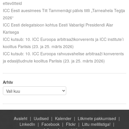
ettevõtteid
ICC Eesti auesimees Tiit Tammemägi pälvis tiitli „Tarneahela Tegija
2026“
ICC Eesti delegatsioon kohtus Eesti Vabariigi Presidendi Alar
Karisega
ICC kutsub: 10. ICC Euroopa arbitraažikonverents ja ICC institute’i
koolitus Pariisis (23. ja 25. märts 2026)
ICC kutsub: 10. ICC Euroopa rahvusvahelise arbitraaži konverents
ja edasijõudnute koolitus Pariisis (23. ja 25. märts 2026)
Arhiiv
Avaleht
Uudised
Kalender
Liikmete pakkumised
LinkedIn
Facebook
Flickr
Liitu meililistiga!