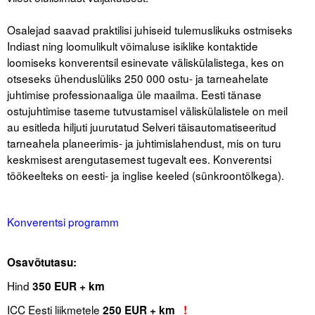
.
Osalejad saavad praktilisi juhiseid tulemuslikuks ostmiseks
Indiast ning loomulikult võimaluse isiklike kontaktide
loomiseks konverentsil esinevate väliskülalistega, kes on
otseseks ühenduslüliks 250 000 ostu- ja tarneahelate
juhtimise professionaaliga üle maailma. Eesti tänase
ostujuhtimise taseme tutvustamisel väliskülalistele on meil
au esitleda hiljuti juurutatud Selveri täisautomatiseeritud
tarneahela planeerimis- ja juhtimislahendust, mis on turu
keskmisest arengutasemest tugevalt ees. Konverentsi
töökeelteks on eesti- ja inglise keeled (sünkroontõlkega).
.
Konverentsi programm
.
Osavõtutasu:
Hind
350 EUR + km
ICC Eesti liikmetele
!
250 EUR + km