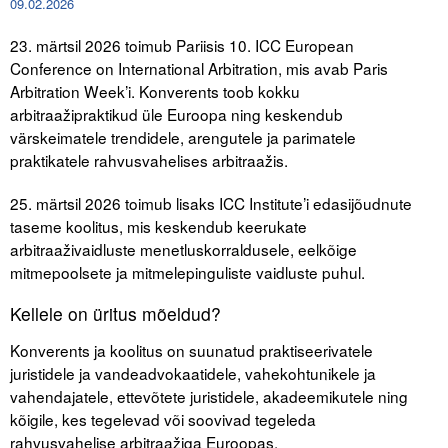
09.02.2026
23. märtsil 2026 toimub Pariisis 10. ICC European
Tegevused
Conference on International Arbitration, mis avab Paris
Publikatsioonid
Arbitration Week’i. Konverents toob kokku
arbitraažipraktikud üle Euroopa ning keskendub
Arvamus
värskeimatele trendidele, arengutele ja parimatele
praktikatele rahvusvahelises arbitraažis.
Viidad
25. märtsil 2026 toimub lisaks ICC Institute’i edasijõudnute
ICC WBO
taseme koolitus, mis keskendub keerukate
arbitraaživaidluste menetluskorraldusele, eelkõige
ICC komisjonid
mitmepoolsete ja mitmelepinguliste vaidluste puhul.
Digiraamatukogu
Kellele on üritus mõeldud?
Juhendid ja väljaanded
Konverents ja koolitus on suunatud praktiseerivatele
juristidele ja vandeadvokaatidele, vahekohtunikele ja
Videod
vahendajatele, ettevõtete juristidele, akadeemikutele ning
kõigile, kes tegelevad või soovivad tegeleda
Kontakt
rahvusvahelise arbitraažiga Euroopas.