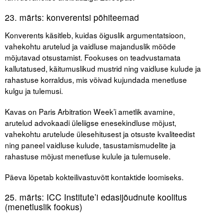
Liitu meililistiga
23. märts: konverentsi põhiteemad
Oskusteave
Konverents käsitleb, kuidas õiguslik argumentatsioon,
vahekohtu arutelud ja vaidluse majanduslik mõõde
Incoterms® 2020
mõjutavad otsustamist. Fookuses on teadvustamata
Abimaterjalid
kallutatused, käitumuslikud mustrid ning vaidluse kulude ja
rahastuse korraldus, mis võivad kujundada menetluse
Projektid
kulgu ja tulemusi.
Kavas on Paris Arbitration Week’i ametlik avamine,
arutelud advokaadi üleliigse enesekindluse mõjust,
vahekohtu arutelude ülesehitusest ja otsuste kvaliteedist
ning paneel vaidluse kulude, tasustamismudelite ja
rahastuse mõjust menetluse kulule ja tulemusele.
Päeva lõpetab kokteilivastuvõtt kontaktide loomiseks.
25. märts: ICC Institute’i edasijõudnute koolitus
(menetluslik fookus)