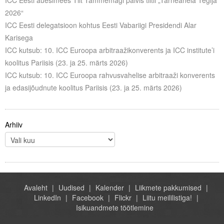
ICC Eesti auesimees Tiit Tammemägi pälvis tiitli „Tarneahela Tegija
2026“
ICC Eesti delegatsioon kohtus Eesti Vabariigi Presidendi Alar
Karisega
ICC kutsub: 10. ICC Euroopa arbitraažikonverents ja ICC institute’i
koolitus Pariisis (23. ja 25. märts 2026)
ICC kutsub: 10. ICC Euroopa rahvusvahelise arbitraaži konverents
ja edasijõudnute koolitus Pariisis (23. ja 25. märts 2026)
Arhiiv
Avaleht
Uudised
Kalender
Liikmete pakkumised
LinkedIn
Facebook
Flickr
Liitu meililistiga!
Isikuandmete töötlemine