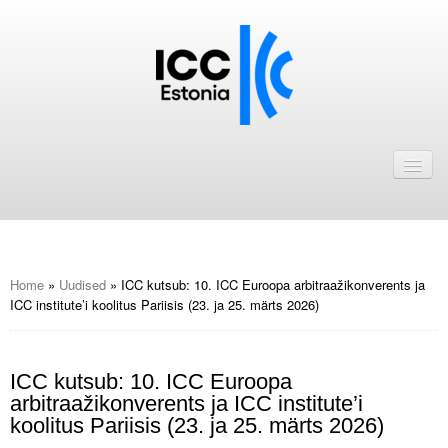
Avaleht
Uudised
Liikmed
ICC Eesti liikmebaas
Home
»
Uudised
»
ICC kutsub: 10. ICC Euroopa arbitraažikonverents ja
ICC institute’i koolitus Pariisis (23. ja 25. märts 2026)
Liikmete pakkumised
Astu ICC Eesti liikmeks!
ICC kutsub: 10. ICC Euroopa
arbitraažikonverents ja ICC institute’i
Kalender
koolitus Pariisis (23. ja 25. märts 2026)
ICC Eesti