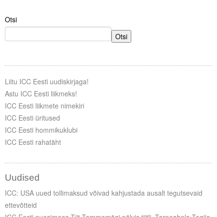
Otsi
Otsi
Liitu ICC Eesti uudiskirjaga!
Astu ICC Eesti liikmeks!
ICC Eesti liikmete nimekiri
ICC Eesti üritused
ICC Eesti hommikuklubi
ICC Eesti rahatäht
Uudised
ICC: USA uued tollimaksud võivad kahjustada ausalt tegutsevaid
ettevõtteid