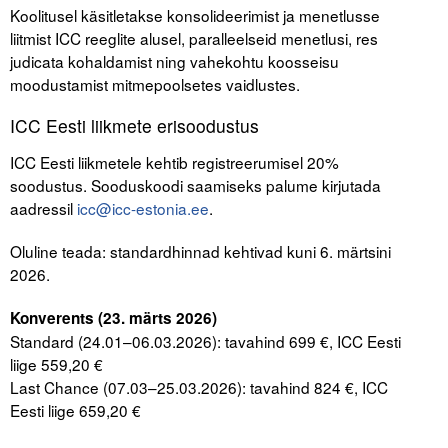
Koolitusel käsitletakse konsolideerimist ja menetlusse
liitmist ICC reeglite alusel, paralleelseid menetlusi, res
judicata kohaldamist ning vahekohtu koosseisu
moodustamist mitmepoolsetes vaidlustes.
ICC Eesti liikmete erisoodustus
ICC Eesti liikmetele kehtib registreerumisel 20%
soodustus. Sooduskoodi saamiseks palume kirjutada
aadressil
icc@icc-estonia.ee
.
Oluline teada: standardhinnad kehtivad kuni 6. märtsini
2026.
Konverents (23. märts 2026)
Standard (24.01–06.03.2026): tavahind 699 €, ICC Eesti
liige 559,20 €
Last Chance (07.03–25.03.2026): tavahind 824 €, ICC
Eesti liige 659,20 €