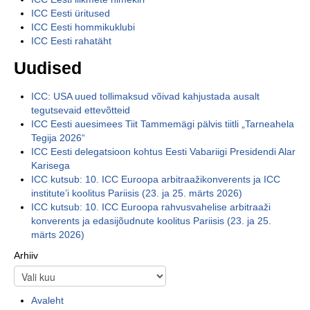
ICC Eesti üritused
ICC Eesti hommikuklubi
ICC Eesti rahatäht
Uudised
ICC: USA uued tollimaksud võivad kahjustada ausalt
tegutsevaid ettevõtteid
ICC Eesti auesimees Tiit Tammemägi pälvis tiitli „Tarneahela
Tegija 2026“
ICC Eesti delegatsioon kohtus Eesti Vabariigi Presidendi Alar
Karisega
ICC kutsub: 10. ICC Euroopa arbitraažikonverents ja ICC
institute’i koolitus Pariisis (23. ja 25. märts 2026)
ICC kutsub: 10. ICC Euroopa rahvusvahelise arbitraaži
konverents ja edasijõudnute koolitus Pariisis (23. ja 25.
märts 2026)
Arhiiv
Avaleht