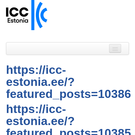
Avaleht
Uudised
https://icc-
Liikmed
estonia.ee/?
Kalender
featured_posts=10386
ICC Eesti
https://icc-
ICC WBO
estonia.ee/?
Kontakt
featured_posts=10385
Liitu meililistiga