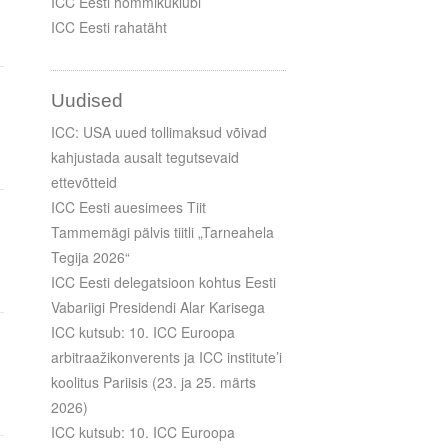
ICC Eesti hommikuklubi
ICC Eesti rahatäht
Uudised
ICC: USA uued tollimaksud võivad
kahjustada ausalt tegutsevaid
ettevõtteid
ICC Eesti auesimees Tiit
Tammemägi pälvis tiitli „Tarneahela
Tegija 2026“
ICC Eesti delegatsioon kohtus Eesti
Vabariigi Presidendi Alar Karisega
ICC kutsub: 10. ICC Euroopa
arbitraažikonverents ja ICC institute’i
koolitus Pariisis (23. ja 25. märts
2026)
ICC kutsub: 10. ICC Euroopa