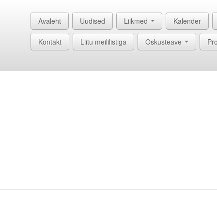
Avaleht
Uudised
Liikmed
Kalender
Kontakt
Liitu meililistiga
Oskusteave
Pro