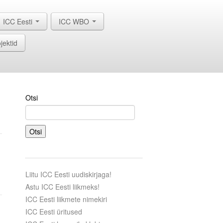
ICC Eesti
ICC WBO
jektid
Otsi
Otsi
Liitu ICC Eesti uudiskirjaga!
Astu ICC Eesti liikmeks!
ICC Eesti liikmete nimekiri
ICC Eesti üritused