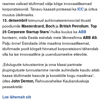
Liitu meililistiga
raames valivad idufirmad välja kõige innovaatilisemad
korporatsioonid. Tänavu kaasati protsessi ka
ja üritus
ICC
Oskusteave
muutus üleilmseks.
toimunud auhinnatseremoonial tõusid
15. detsembril
Incoterms® 2020
poodiumile
ja
.
Masterdcard, Boch
British Petrolium
Top
’i hulka kuulus ka
25 Corporate Startup Stars
ABB
Abimaterjalid
kontsern, mida Eestis esindab meie liikmesfirma
.
ABB AS
Palju õnne! Esindada ühte maailma innovaatilisemat,
Projektid
idufirmade poolt kõrgelt hinnatud korporatsiooni tähendab
olla ka ise innovaatiline ja uuendusmeelne ettevõte.
„Edulugude tutvustamine ja oma klassi parimate
jõupingutuste tunnustamine nende auhindade kaudu aitab
kaasa idufirmade kasvule ja koostööle kogu maailmas“,
ütles
Rahvusvahelise Kaubanduskoja
John Denton,
peasekretär.
Loe lähemalt siit