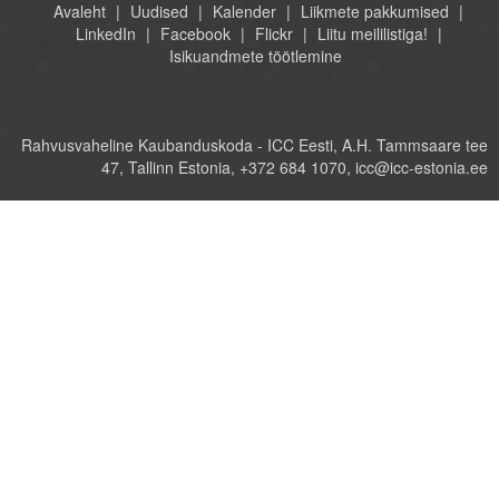
Avaleht
Uudised
Kalender
Liikmete pakkumised
LinkedIn
Facebook
Flickr
Liitu meililistiga!
Isikuandmete töötlemine
Rahvusvaheline Kaubanduskoda - ICC Eesti, A.H. Tammsaare tee
47, Tallinn Estonia, +372 684 1070, icc@icc-estonia.ee