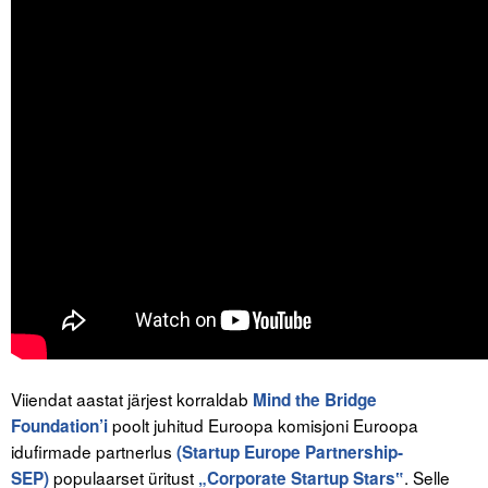
Tegevused
Publikatsioonid
Arvamus
Viidad
ICC WBO
ICC komisjonid
Digiraamatukogu
Juhendid ja väljaanded
Viiendat aastat järjest korraldab
Mind the Bridge
Videod
poolt juhitud Euroopa komisjoni Euroopa
Foundation’i
idufirmade partnerlus
(Startup Europe Partnership-
Kontakt
populaarset üritust
. Selle
SEP)
„Corporate Startup Stars‟