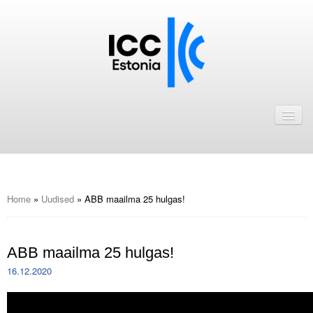
Avaleht
Uudised
Liikmed
ICC Eesti liikmebaas
Home
»
Uudised
»
ABB maailma 25 hulgas!
Liikmete pakkumised
ABB maailma 25 hulgas!
Astu ICC Eesti liikmeks!
16.12.2020
Kalender
ICC Eesti