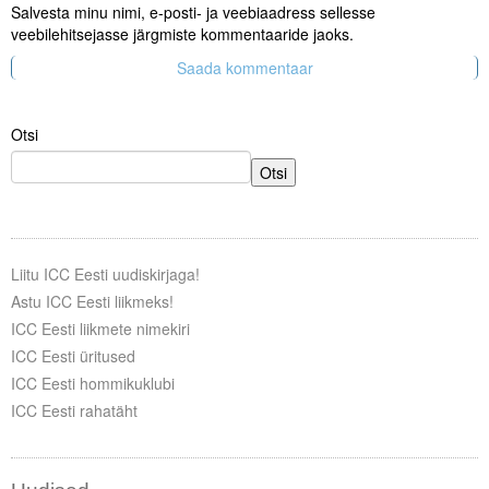
Salvesta minu nimi, e-posti- ja veebiaadress sellesse
veebilehitsejasse järgmiste kommentaaride jaoks.
Otsi
Otsi
Liitu ICC Eesti uudiskirjaga!
Astu ICC Eesti liikmeks!
ICC Eesti liikmete nimekiri
ICC Eesti üritused
ICC Eesti hommikuklubi
ICC Eesti rahatäht