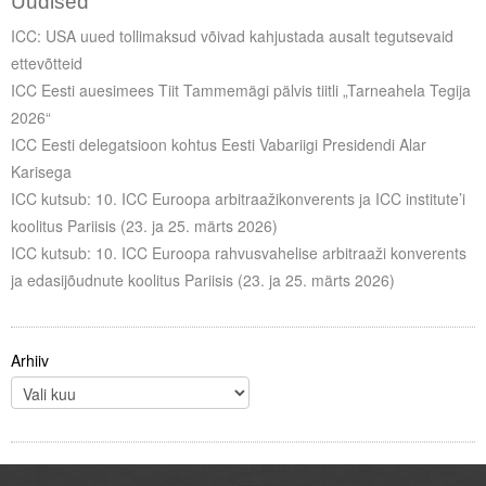
Uudised
ICC: USA uued tollimaksud võivad kahjustada ausalt tegutsevaid
ettevõtteid
ICC Eesti auesimees Tiit Tammemägi pälvis tiitli „Tarneahela Tegija
2026“
ICC Eesti delegatsioon kohtus Eesti Vabariigi Presidendi Alar
Karisega
ICC kutsub: 10. ICC Euroopa arbitraažikonverents ja ICC institute’i
koolitus Pariisis (23. ja 25. märts 2026)
ICC kutsub: 10. ICC Euroopa rahvusvahelise arbitraaži konverents
ja edasijõudnute koolitus Pariisis (23. ja 25. märts 2026)
Arhiiv