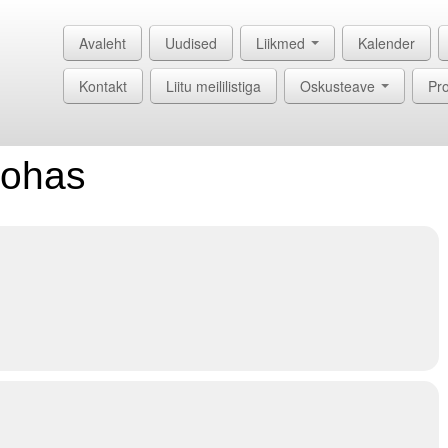
Avaleht
Uudised
Liikmed
Kalender
Kontakt
Liitu meililistiga
Oskusteave
Pro
kohas