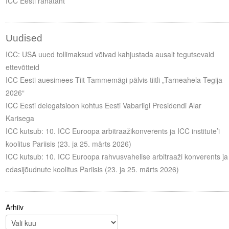
ICC Eesti rahatäht
Uudised
ICC: USA uued tollimaksud võivad kahjustada ausalt tegutsevaid
ettevõtteid
ICC Eesti auesimees Tiit Tammemägi pälvis tiitli „Tarneahela Tegija
2026“
ICC Eesti delegatsioon kohtus Eesti Vabariigi Presidendi Alar
Karisega
ICC kutsub: 10. ICC Euroopa arbitraažikonverents ja ICC institute’i
koolitus Pariisis (23. ja 25. märts 2026)
ICC kutsub: 10. ICC Euroopa rahvusvahelise arbitraaži konverents ja
edasijõudnute koolitus Pariisis (23. ja 25. märts 2026)
Arhiiv