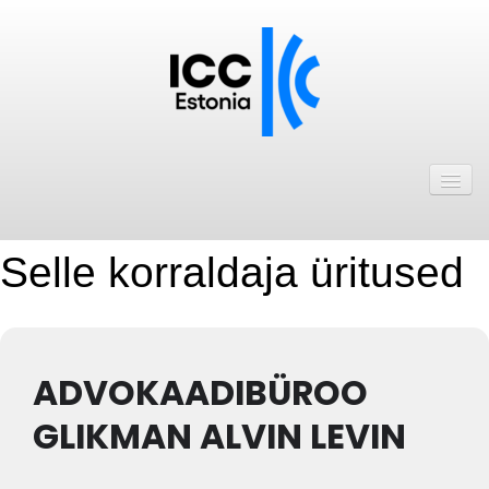
Avaleht
Uudised
Liikmed
Selle korraldaja üritused
ICC Eesti liikmebaas
Liikmete pakkumised
ADVOKAADIBÜROO
Astu ICC Eesti liikmeks!
GLIKMAN ALVIN LEVIN
Kalender
ICC Eesti