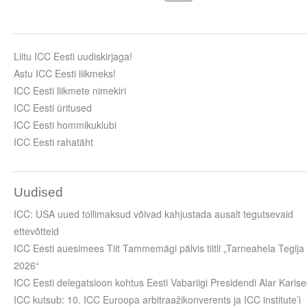
Liitu meililistiga
Oskusteave
Liitu ICC Eesti uudiskirjaga!
Incoterms® 2020
Astu ICC Eesti liikmeks!
ICC Eesti liikmete nimekiri
Abimaterjalid
ICC Eesti üritused
ICC Eesti hommikuklubi
Projektid
ICC Eesti rahatäht
Uudised
ICC: USA uued tollimaksud võivad kahjustada ausalt tegutsevaid
ettevõtteid
ICC Eesti auesimees Tiit Tammemägi pälvis tiitli „Tarneahela Tegija
2026“
ICC Eesti delegatsioon kohtus Eesti Vabariigi Presidendi Alar Karis
ICC kutsub: 10. ICC Euroopa arbitraažikonverents ja ICC institute’i