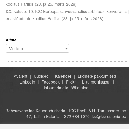
koolitus Pariisis (23. ja 25. märts 2026)
ICC kutsub: 10. ICC Euroopa rahvusvahelise arbitraaži konverents 
edasijõudnute koolitus Pariisis (23. ja 25. märts 2026)
Arhiiv
Avaleht
Uudised
Kalender
Liikmete pakkumised
LinkedIn
Facebook
Flickr
Liitu meililistiga!
Isikuandmete töötlemine
Rahvusvaheline Kaubanduskoda - ICC Eesti, A.H. Tammsaare tee
47, Tallinn Estonia, +372 684 1070, icc@icc-estonia.ee