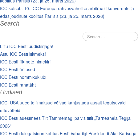
koolitus Pariisis (23. ja 25. märts 2026)
ICC kutsub: 10. ICC Euroopa rahvusvahelise arbitraaži konverents ja
edasijõudnute koolitus Pariisis (23. ja 25. märts 2026)
Search
Liitu ICC Eesti uudiskirjaga!
Astu ICC Eesti liikmeks!
ICC Eesti liikmete nimekiri
ICC Eesti üritused
ICC Eesti hommikuklubi
ICC Eesti rahatäht
Uudised
ICC: USA uued tollimaksud võivad kahjustada ausalt tegutsevaid
ettevõtteid
ICC Eesti auesimees Tiit Tammemägi pälvis tiitli „Tarneahela Tegija
2026“
ICC Eesti delegatsioon kohtus Eesti Vabariigi Presidendi Alar Karisega