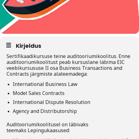
Liitu meililistiga
Oskusteave
Incoterms® 2020
Abimaterjalid
Kirjeldus
Sertifikaadikursuse teine auditooriumikoolitus. Enne
Projektid
auditooriumikoolitust peab kursuslane läbima EIC
veebikursususe II osa Business Transactions and
Contracts järgmiste alateemadega:
International Business Law
Model Sales Contracts
International Dispute Resolution
Agency and Distributorship
Auditooriumikoolitusel on läbivaks
teemaks Lepingukaasused: