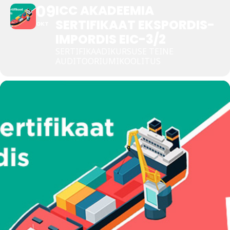
09
ICC AKADEEMIA
SERTIFIKAAT EKSPORDIS-
Tegevused
OKT
IMPORDIS EIC-3/2
Publikatsioonid
SERTIFIKAADIKURSUSE TEINE
AUDITOORIUMIKOOLITUS
Arvamus
Viidad
ICC WBO
ICC komisjonid
Digiraamatukogu
Juhendid ja väljaanded
Videod
Kontakt