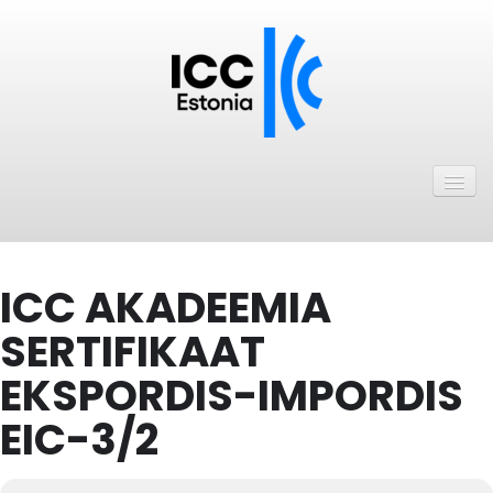
Avaleht
Uudised
Liikmed
ICC AKADEEMIA
ICC Eesti liikmebaas
SERTIFIKAAT
Liikmete pakkumised
EKSPORDIS-IMPORDIS
Astu ICC Eesti liikmeks!
EIC-3/2
Kalender
ICC Eesti