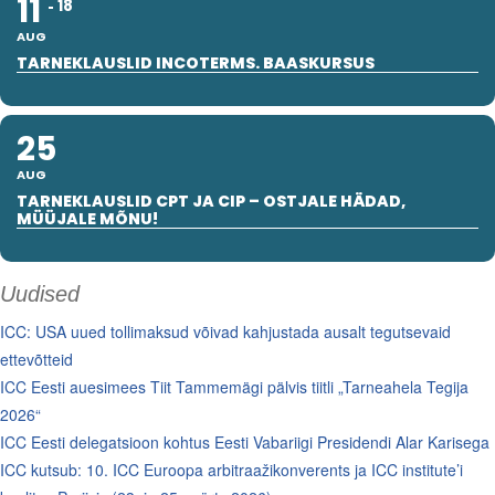
11
18
AUG
TARNEKLAUSLID INCOTERMS. BAASKURSUS
25
AUG
TARNEKLAUSLID CPT JA CIP – OSTJALE HÄDAD,
MÜÜJALE MÕNU!
Uudised
ICC: USA uued tollimaksud võivad kahjustada ausalt tegutsevaid
ettevõtteid
ICC Eesti auesimees Tiit Tammemägi pälvis tiitli „Tarneahela Tegija
2026“
ICC Eesti delegatsioon kohtus Eesti Vabariigi Presidendi Alar Karisega
ICC kutsub: 10. ICC Euroopa arbitraažikonverents ja ICC institute’i