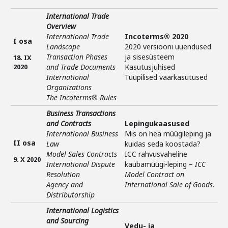
International Trade
Overview
International Trade
Incoterms® 2020
I osa
Landscape
2020 versiooni uuendused
Transaction Phases
ja sisesüsteem
18. IX
2020
and Trade Documents
Kasutusjuhised
International
Tüüpilised väärkasutused
Organizations
The Incoterms® Rules
Business Transactions
and Contracts
Lepingukaasused
International Business
Mis on hea müügileping ja
II osa
Law
kuidas seda koostada?
Model Sales Contracts
ICC rahvusvaheline
9. X 2020
International Dispute
kaubamüügi-leping –
ICC
Resolution
Model Contract on
Agency and
International Sale of Goods
.
Distributorship
International Logistics
and Sourcing
Vedu- ja