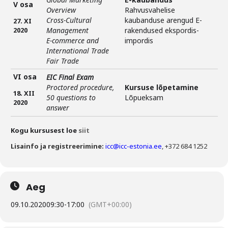
V osa
Overview
Rahvusvahelise
Cross-Cultural
kaubanduse arengud E-
27. XI
2020
Management
rakendused ekspordis-
E-commerce and
impordis
International Trade
Fair Trade
VI osa
EIC Final Exam
Proctored procedure,
Kursuse lõpetamine
18. XII
50 questions to
Lõpueksam
2020
answer
Kogu kursusest loe
siit
Lisainfo ja registreerimine:
icc@icc-estonia.ee
, +372 684 1252
Aeg
09.10.2020
09:30
-
17:00
(GMT+00:00)