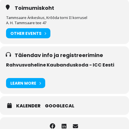
Toimumiskoht
Tammsaare Ärikeskus, Krõõda torni II korrusel
A. H. Tammsaare tee 47
OTHER EVENTS
Täiendav info ja registreerimine
Rahvusvaheline Kaubanduskoda - ICC Eesti
LEARN MORE
KALENDER
GOOGLECAL