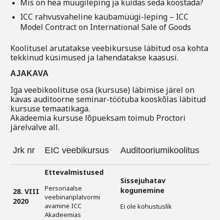
Mis on hea müügileping ja kuidas seda koostada?
ICC rahvusvaheline kaubamüügi-leping – ICC
Model Contract on International Sale of Goods
Koolitusel arutatakse veebikursuse läbitud osa kohta
tekkinud küsimused ja lahendatakse kaasusi.
AJAKAVA
Iga veebikoolituse osa (kursuse) läbimise järel on
kavas auditoorne seminar-töötuba kooskõlas läbitud
kursuse temaatikaga.
Akadeemia kursuse lõpueksam toimub Proctori
järelvalve all.
Jrk nr
EIC veebikursus
Auditooriumikoolitus
Ettevalmistused
Sissejuhatav
Personaalse
kogunemine
28. VIII
veebinariplatvormi
2020
avamine ICC
Ei ole kohustuslik
Akadeemias