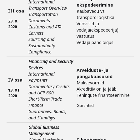
International
ekspedeerimine
Transport Overview
III osa
Kaubavedu vs
Transportation
transpordilogistika
Documents
23. X
Veoviisid ja
2020
Customs and ATA
vedaja(ekspedeerija)
Carnets
vastutus
Sourcing and
Vedaja pandiõigus
Sustainability
Compliance
Financing and Security
Devices
Arvelduste- ja
International
pangakaasused
IV osa
Payments
Maksevormid
Documentary Credits
Akreditiiv on ja jääb
13. XI
and UCP 600
Tehingute finantseerimine
2020
Short-Term Trade
Finance
Garantiid
Guarantees, Bonds,
and Standbys
Global Business
Management
Global Marketing
E-kaubandus