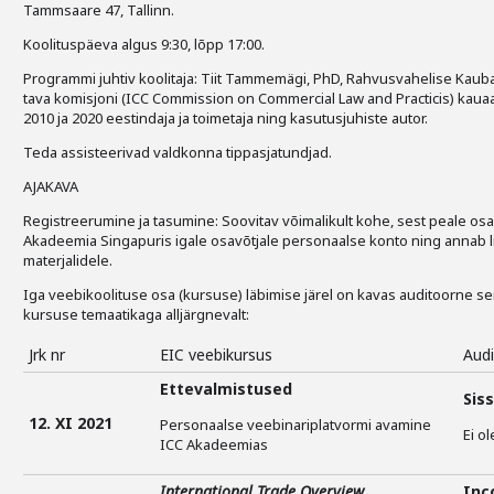
Tammsaare 47, Tallinn.
Koolituspäeva algus 9:30, lõpp 17:00.
Programmi juhtiv koolitaja: Tiit Tammemägi, PhD, Rahvusvahelise Kau
tava komisjoni (ICC Commission on Commercial Law and Practicis) kauaa
2010 ja 2020 eestindaja ja toimetaja ning kasutusjuhiste autor.
Teda assisteerivad valdkonna tippasjatundjad.
AJAKAVA
Registreerumine ja tasumine: Soovitav võimalikult kohe, sest peale os
Akadeemia Singapuris igale osavõtjale personaalse konto ning annab 
materjalidele.
Iga veebikoolituse osa (kursuse) läbimise järel on kavas auditoorne s
kursuse temaatikaga alljärgnevalt:
Jrk nr
EIC veebikursus
Audi
Ettevalmistused
Sis
12. XI 2021
Personaalse veebinariplatvormi avamine
Ei o
ICC Akadeemias
International Trade Overview
Inc