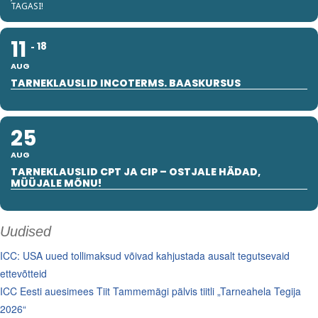
TAGASI!
11
18
AUG
TARNEKLAUSLID INCOTERMS. BAASKURSUS
25
AUG
TARNEKLAUSLID CPT JA CIP – OSTJALE HÄDAD,
MÜÜJALE MÕNU!
Uudised
ICC: USA uued tollimaksud võivad kahjustada ausalt tegutsevaid
ettevõtteid
ICC Eesti auesimees Tiit Tammemägi pälvis tiitli „Tarneahela Tegija
2026“