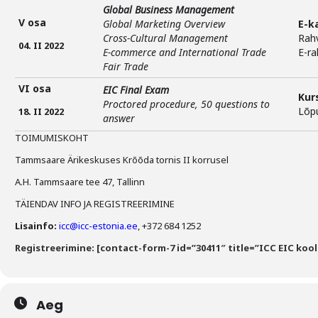
Global Business Management
V osa
Global Marketing Overview
E-k
Cross-Cultural Management
Rah
04. II 2022
E-commerce and International Trade
E-ra
Fair Trade
VI osa
EIC Final Exam
Kur
Proctored procedure, 50 questions to
Lõp
18. II 2022
answer
TOIMUMISKOHT
Tammsaare Ärikeskuses Krõõda tornis II korrusel
A.H. Tammsaare tee 47, Tallinn
TÄIENDAV INFO JA REGISTREERIMINE
Lisainfo:
icc@icc-estonia.ee
, +372 684 1252
Registreerimine: [contact-form-7 id=”30411″ title=”ICC EIC kool
Aeg