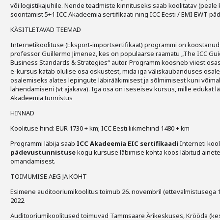
või logistikajuhile. Nende teadmiste kinnituseks saab koolitatav (peale
sooritamist 5+1 ICC Akadeemia sertifikaati ning ICC Eesti / EMI EWT p
KÄSITLETAVAD TEEMAD
Internetikoolituse (Eksport-importsertifikaat) programmi on koostanu
professor Guillermo Jimenez, kes on populaarse raamatu „The ICC Guid
Business Standards & Strategies“ autor. Programm koosneb viiest osast
e-kursus katab olulise osa oskustest, mida iga väliskaubanduses osale
osalemiseks alates lepingute läbirääkimisest ja sõlmimisest kuni võima
lahendamiseni (vt ajakava). Iga osa on iseseisev kursus, mille edukat lä
Akadeemia tunnistus
HINNAD
Koolituse hind: EUR 1730 + km; ICC Eesti liikmehind 1480 + km
Programmi läbija saab
ICC Akadeemia EIC sertifikaadi
Interneti koo
pädevustunnistuse
kogu kursuse läbimise kohta koos läbitud ainete 
omandamisest.
TOIMUMISE AEG JA KOHT
Esimene auditooriumikoolitus toimub 26. novembril (ettevalmistusega 12
2022.
Auditooriumikoolitused toimuvad Tammsaare Ärikeskuses, Krõõda (keskm