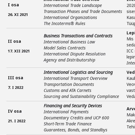
I osa
International Trade Landscape
2020
Transaction Phases and Trade Documents
sis
26. XI 2021
International Organizations
Kas
The Incoterms® Rules
Tüüp
Lep
Business Transactions and Contracts
Mis 
II osa
International Business Law
sed
Model Sales Contracts
ICC
17. XII 2021
International Dispute Resolution
lepi
Agency and Distributorship
Inte
International Logistics and Sourcing
Ved
III osa
International Transport Overview
Kaub
Transportation Documents
Veov
7. I 2022
Customs and ATA Carnets
vas
Sourcing and Sustainability Compliance
Veda
Financing and Security Devices
Arv
IV osa
International Payments
Mak
Documentary Credits and UCP 600
Akre
21. I 2022
Short-Term Trade Finance
Tehi
Guarantees, Bonds, and Standbys