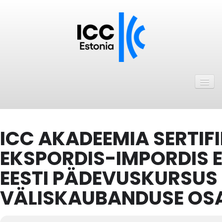
Avaleht
Uudised
Liikmed
ICC AKADEEMIA SERTIF
ICC Eesti liikmebaas
EKSPORDIS-IMPORDIS E
Liikmete pakkumised
EESTI PÄDEVUSKURSUS
Astu ICC Eesti liikmeks!
VÄLISKAUBANDUSE OSA
Kalender
ICC Eesti