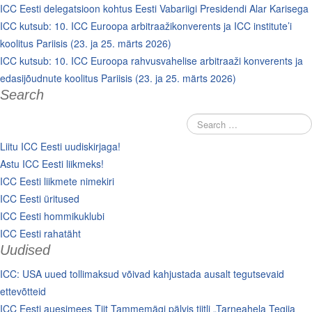
ICC Eesti delegatsioon kohtus Eesti Vabariigi Presidendi Alar Karisega
ICC kutsub: 10. ICC Euroopa arbitraažikonverents ja ICC institute’i
koolitus Pariisis (23. ja 25. märts 2026)
ICC kutsub: 10. ICC Euroopa rahvusvahelise arbitraaži konverents ja
edasijõudnute koolitus Pariisis (23. ja 25. märts 2026)
Search
Liitu ICC Eesti uudiskirjaga!
Astu ICC Eesti liikmeks!
ICC Eesti liikmete nimekiri
ICC Eesti üritused
ICC Eesti hommikuklubi
ICC Eesti rahatäht
Uudised
ICC: USA uued tollimaksud võivad kahjustada ausalt tegutsevaid
ettevõtteid
ICC Eesti auesimees Tiit Tammemägi pälvis tiitli „Tarneahela Tegija