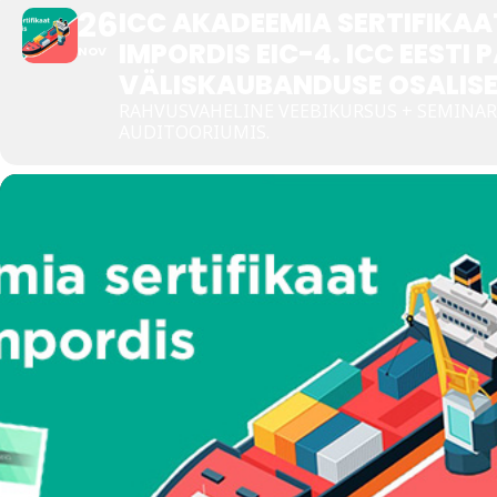
26
ICC AKADEEMIA SERTIFIKAA
IMPORDIS EIC-4. ICC EEST
Tegevused
NOV
VÄLISKAUBANDUSE OSALISE
Publikatsioonid
RAHVUSVAHELINE VEEBIKURSUS + SEMINA
AUDITOORIUMIS.
Arvamus
Viidad
ICC WBO
ICC komisjonid
Digiraamatukogu
Juhendid ja väljaanded
Videod
Kontakt