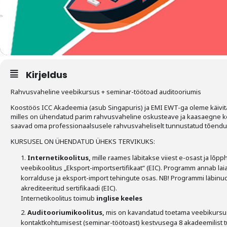
Liitu meililistiga
Oskusteave
Incoterms® 2020
Abimaterjalid
Kirjeldus
Rahvusvaheline veebikursus + seminar-töötoad auditooriumis
Projektid
Koostöös ICC Akadeemia (asub Singapuris) ja EMI EWT-ga oleme käivi
milles on ühendatud parim rahvusvaheline oskusteave ja kaasaegne ko
saavad oma professionaalsusele rahvusvaheliselt tunnustatud tõendu
KURSUSEL ON ÜHENDATUD ÜHEKS TERVIKUKS:
Internetikoolitus,
mille raames läbitakse viiest e-osast ja lõ
veebikoolitus „Eksport-importsertifikaat“ (EIC). Programm annab l
korralduse ja eksport-import tehingute osas. NB! Programmi läbinu
akrediteeritud sertifikaadi (EIC).
Internetikoolitus toimub
inglise keeles
Auditooriumikoolitus,
mis on kavandatud toetama veebikursus
kontaktkohtumisest (seminar-töötoast) kestvusega 8 akadeemilist 