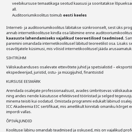
veebikursuse temaatikaga seotud kaasusi ja sooritatakse lõpueksam
all.
Auditooriumikoolitus toimub
eesti keeles
Interneti- ja auditooriumikoolitus läbitakse sünkroonselt, sest üks pro
annab internetikoolituse kindla osa läbimine enne auditooriumikoolitus
kaasuste lahendamiseks
vajalikud teoreetilised teadmised.
Sam
paremini omandada internetikoolitusel läbitud teoreetilist osa. Lisaks s
osavõtjatele küsimusi, mis võisid internetikoolitusel jääda arusaamatuk
SIHTRÜHM
Väliskaubanduses osalevate ettevõtete juhid ja spetsialistid – eksportöö
ekspedeerijad, juristid, ostu- ja müügijuhid, finantsistid
KURSUSE EESMÄRK
Arendada osalejate professionaalsust, avades ümbritsevas väliskaub
ning andes nende käsutusse efektiivsed tööriistad ja selged tegevusj
minema teisiti kui oodatud. Omistada programmi edukalt läbinud osalej
ICC Akadeemia EIC sertifikaat, mis ametlikult kinnitab omaniku kõrget e
impordi vallas.
ÕPIVÄLJUNDID
Koolituse läbinu omandab teadmised ja oskused, mis on vajalikud prof