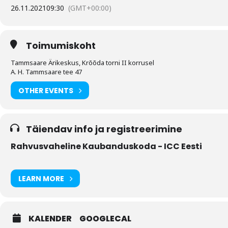
26.11.2021
09:30
(GMT+00:00)
Toimumiskoht
Tammsaare Ärikeskus, Krõõda torni II korrusel
A. H. Tammsaare tee 47
OTHER EVENTS
Täiendav info ja registreerimine
Rahvusvaheline Kaubanduskoda - ICC Eesti
LEARN MORE
KALENDER
GOOGLECAL