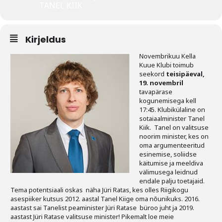
TANEL KIIK
Tegevused
Kirjeldus
Publikatsioonid
Novembrikuu Kella
Arvamus
Kuue Klubi toimub
seekord
teisipäeval,
Viidad
19. novembril
tavapärase
kogunemisega kell
ICC WBO
17:45. Klubikülaline on
sotaiaalminister Tanel
ICC komisjonid
Kiik. Tanel on valitsuse
noorim minister, kes on
oma argumenteeritud
Digiraamatukogu
esinemise, soliidse
käitumise ja meeldiva
Juhendid ja väljaanded
välimusega leidnud
endale palju toetajaid.
Videod
Tema potentsiaali oskas näha Jüri Ratas, kes olles Riigikogu
asespiiker kutsus 2012. aastal Tanel Kiige oma nõunikuks. 2016.
aastast sai Tanelist peaminister Jüri Ratase büroo juht ja 2019.
Kontakt
aastast Jüri Ratase valitsuse minister! Pikemalt loe meie