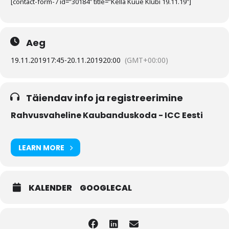
[contact-form-7 id=”30184″ title=”Kella Kuue Klubi 19.11.19″]
Aeg
19.11.2019
17:45
-
20.11.2019
20:00
(GMT+00:00)
Täiendav info ja registreerimine
Rahvusvaheline Kaubanduskoda - ICC Eesti
LEARN MORE
KALENDER
GOOGLECAL