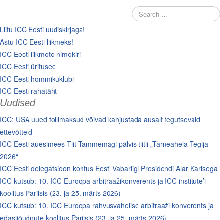
Liitu ICC Eesti uudiskirjaga!
Astu ICC Eesti liikmeks!
ICC Eesti liikmete nimekiri
ICC Eesti üritused
ICC Eesti hommikuklubi
ICC Eesti rahatäht
Uudised
ICC: USA uued tollimaksud võivad kahjustada ausalt tegutsevaid
ettevõtteid
ICC Eesti auesimees Tiit Tammemägi pälvis tiitli „Tarneahela Tegija
2026“
ICC Eesti delegatsioon kohtus Eesti Vabariigi Presidendi Alar Karisega
ICC kutsub: 10. ICC Euroopa arbitraažikonverents ja ICC institute’i
koolitus Pariisis (23. ja 25. märts 2026)
ICC kutsub: 10. ICC Euroopa rahvusvahelise arbitraaži konverents ja
edasijõudnute koolitus Pariisis (23. ja 25. märts 2026)