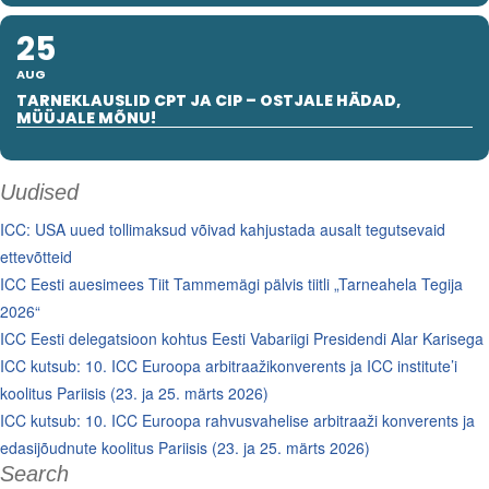
25
AUG
TARNEKLAUSLID CPT JA CIP – OSTJALE HÄDAD,
MÜÜJALE MÕNU!
Uudised
ICC: USA uued tollimaksud võivad kahjustada ausalt tegutsevaid
ettevõtteid
ICC Eesti auesimees Tiit Tammemägi pälvis tiitli „Tarneahela Tegija
2026“
ICC Eesti delegatsioon kohtus Eesti Vabariigi Presidendi Alar Karisega
ICC kutsub: 10. ICC Euroopa arbitraažikonverents ja ICC institute’i
koolitus Pariisis (23. ja 25. märts 2026)
ICC kutsub: 10. ICC Euroopa rahvusvahelise arbitraaži konverents ja
edasijõudnute koolitus Pariisis (23. ja 25. märts 2026)
Search