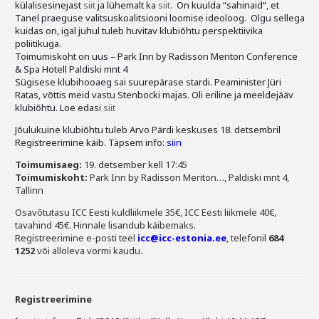
külalisesinejast
siit
ja lühemalt ka
siit
. On kuulda “sahinaid”, et
Liitu meililistiga
Tanel praeguse valitsuskoalitsiooni loomise ideoloog. Olgu sellega
kuidas on, igal juhul tuleb huvitav klubiõhtu perspektiivika
Oskusteave
poliitikuga.
Toimumiskoht on uus –
Park Inn by Radisson Meriton Conference
Incoterms® 2020
& Spa Hotell Paldiski mnt 4
Sügisese klubihooaeg sai suurepärase stardi. Peaminister Jüri
Ratas, võttis meid vastu Stenbocki majas. Oli eriline ja meeldejääv
Abimaterjalid
klubiõhtu. Loe edasi
siit
Projektid
Jõulukuine klubiõhtu tuleb Arvo Pärdi keskuses 18. detsembril
Registreerimine käib. Täpsem info:
siin
Toimumisaeg:
19. detsember kell 17:45
Toimumiskoht:
Park Inn by Radisson Meriton…, Paldiski mnt 4,
Tallinn
Osavõtutasu ICC Eesti kuldliikmele 35€, ICC Eesti liikmele 40€,
tavahind 45€. Hinnale lisandub käibemaks.
Registreerimine e-posti teel
icc@icc-estonia.ee
, telefonil
684
1252
või alloleva vormi kaudu.
Registreerimine