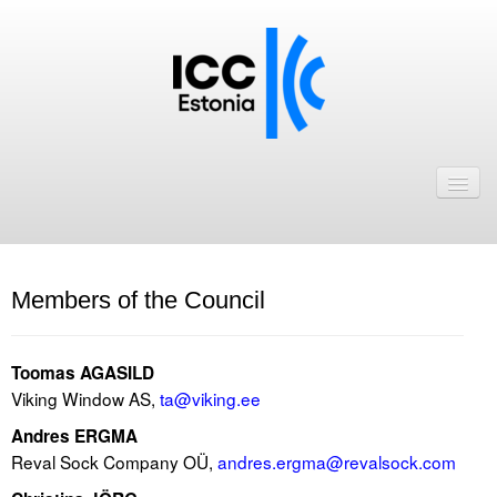
Avaleht
Uudised
Liikmed
Members of the Council
ICC Eesti liikmebaas
Liikmete pakkumised
Toomas AGASILD
Viking Window AS,
ta@viking.ee
Astu ICC Eesti liikmeks!
Andres ERGMA
Kalender
Reval Sock Company OÜ,
andres.ergma@revalsock.com
ICC Eesti