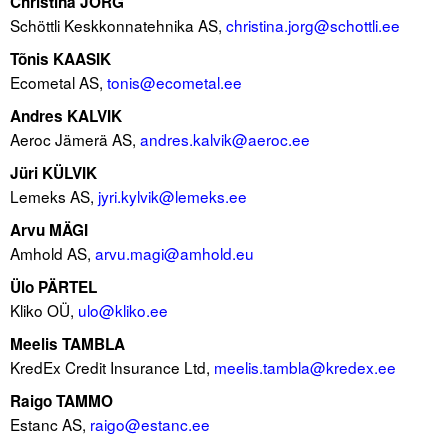
Christina JÖRG
Schöttli Keskkonnatehnika AS,
christina.jorg@schottli.ee
Tegevused
Tõnis KAASIK
Ecometal AS,
tonis@ecometal.ee
Publikatsioonid
Andres KALVIK
Arvamus
Aeroc Jämerä AS,
andres.kalvik@aeroc.ee
Viidad
Jüri KÜLVIK
Lemeks AS,
jyri.kylvik@lemeks.ee
ICC WBO
Arvu MÄGI
Amhold AS,
arvu.magi@amhold.eu
ICC komisjonid
Ülo PÄRTEL
Digiraamatukogu
Kliko OÜ,
ulo@kliko.ee
Juhendid ja väljaanded
Meelis TAMBLA
KredEx Credit Insurance Ltd,
meelis.tambla@kredex.ee
Videod
Raigo TAMMO
Estanc AS,
raigo@estanc.ee
Kontakt