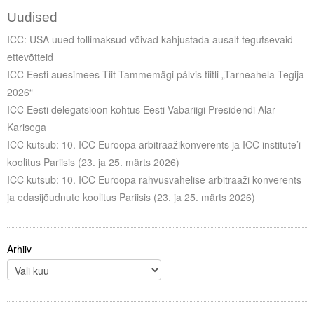
Uudised
ICC: USA uued tollimaksud võivad kahjustada ausalt tegutsevaid
ettevõtteid
ICC Eesti auesimees Tiit Tammemägi pälvis tiitli „Tarneahela Tegija
2026“
ICC Eesti delegatsioon kohtus Eesti Vabariigi Presidendi Alar
Karisega
ICC kutsub: 10. ICC Euroopa arbitraažikonverents ja ICC institute’i
koolitus Pariisis (23. ja 25. märts 2026)
ICC kutsub: 10. ICC Euroopa rahvusvahelise arbitraaži konverents
ja edasijõudnute koolitus Pariisis (23. ja 25. märts 2026)
Arhiiv