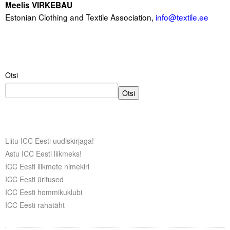
Meelis VIRKEBAU
Liitu meililistiga
Estonian Clothing and Textile Association,
info@textile.ee
Oskusteave
Incoterms® 2020
Abimaterjalid
Otsi
Otsi
Projektid
Liitu ICC Eesti uudiskirjaga!
Astu ICC Eesti liikmeks!
ICC Eesti liikmete nimekiri
ICC Eesti üritused
ICC Eesti hommikuklubi
ICC Eesti rahatäht